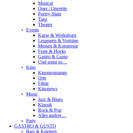
Musical
Oper / Operette
Poetry-Slam
Tanz
Theater
Events
Kurse & Workshops
Lesungen & Vorträge
Messen & Kongresse
Feste & Hocks
Gastro & Gusto
Und sonst so…
Kino
Kinoprogramm
Orte
Filme
Kinonews
Music
Jazz & Blues
Klassik
Rock & Pop
Alles andere…
Party
GASTRO & GUSTO
Bars & Kneipen