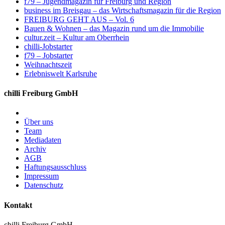
f79 – Jugendmagazin für Freiburg und Region
business im Breisgau – das Wirtschaftsmagazin für die Region
FREIBURG GEHT AUS – Vol. 6
Bauen & Wohnen – das Magazin rund um die Immobilie
cultur.zeit – Kultur am Oberrhein
chilli-Jobstarter
f79 – Jobstarter
Weihnachtszeit
Erlebniswelt Karlsruhe
chilli Freiburg GmbH
Über uns
Team
Mediadaten
Archiv
AGB
Haftungsausschluss
Impressum
Datenschutz
Kontakt
chilli Freiburg GmbH