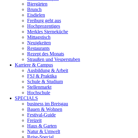
Biergärten
Brunch
Eisdielen
Freiburg geht aus
Hochprozentiges
Merkles Sterneküche
Mittagstisch
Neuigkeiten
Restaurants
Rezept des Monats
Straußen und Vesperstuben
Karriere & Campus
Ausbildung & Arbeit
FSJ & Praktika
Schule & Studium
Stellenmarkt
Hochschule
SPECIALS
business im Breisgau
Bauen & Wohnen
Festival-Guide
Freizeit
Haus & Garten
Natur & Umwelt
Reise-Special