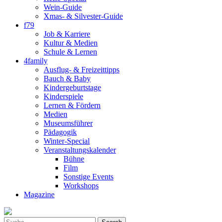
Wein-Guide
Xmas- & Silvester-Guide
f79
Job & Karriere
Kultur & Medien
Schule & Lernen
4family
Ausflug- & Freizeittipps
Bauch & Baby
Kindergeburtstage
Kinderspiele
Lernen & Fördern
Medien
Museumsführer
Pädagogik
Winter-Special
Veranstaltungskalender
Bühne
Film
Sonstige Events
Workshops
Magazine