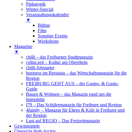
Pädagogik
Winter-Special
Veranstaltungskalender
▼
Bühne
Film
Sonstige Events
Workshops
Magazine
▼
chilli – das Freiburger Stadtmagazin
cultur.zeit – Kultur am Oberrhein
chilli-Jobstarter
business im Breisgau – das Wirtschaftsmagazin für die
Region
FREIBURG GEHT AUS – der Gastro- & Gusto-
Guide
Bauen & Wohnen – das Magazin rund um die
Immobilie
f79 – Das Schülermagazin für Freiburg und Region
4family – Magazin für Eltern & Kids in Freiburg und
der Region
Lust auf REGIO – Das Freizeitmagazin
Gewinnspiele
Übersicht Heft-Archiv