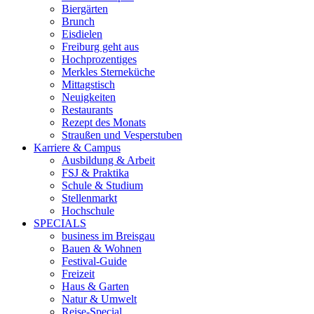
Biergärten
Brunch
Eisdielen
Freiburg geht aus
Hochprozentiges
Merkles Sterneküche
Mittagstisch
Neuigkeiten
Restaurants
Rezept des Monats
Straußen und Vesperstuben
Karriere & Campus
Ausbildung & Arbeit
FSJ & Praktika
Schule & Studium
Stellenmarkt
Hochschule
SPECIALS
business im Breisgau
Bauen & Wohnen
Festival-Guide
Freizeit
Haus & Garten
Natur & Umwelt
Reise-Special