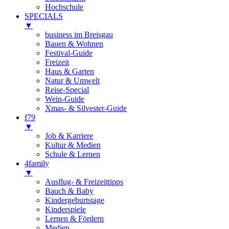
Hochschule
SPECIALS
▼
business im Breisgau
Bauen & Wohnen
Festival-Guide
Freizeit
Haus & Garten
Natur & Umwelt
Reise-Special
Wein-Guide
Xmas- & Silvester-Guide
f79
▼
Job & Karriere
Kultur & Medien
Schule & Lernen
4family
▼
Ausflug- & Freizeittipps
Bauch & Baby
Kindergeburtstage
Kinderspiele
Lernen & Fördern
Medien