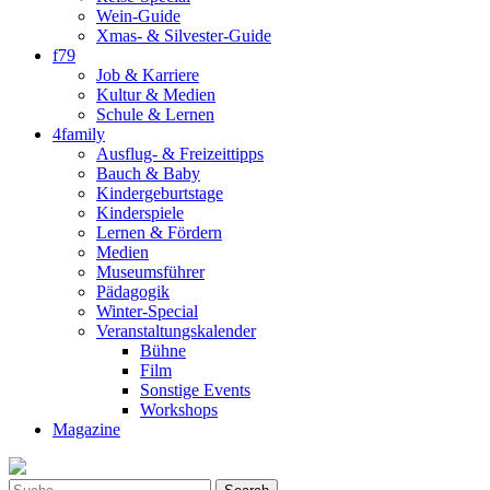
Wein-Guide
Xmas- & Silvester-Guide
f79
Job & Karriere
Kultur & Medien
Schule & Lernen
4family
Ausflug- & Freizeittipps
Bauch & Baby
Kindergeburtstage
Kinderspiele
Lernen & Fördern
Medien
Museumsführer
Pädagogik
Winter-Special
Veranstaltungskalender
Bühne
Film
Sonstige Events
Workshops
Magazine