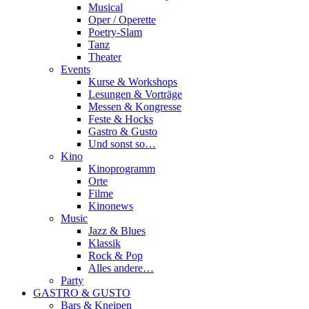
Musical
Oper / Operette
Poetry-Slam
Tanz
Theater
Events
Kurse & Workshops
Lesungen & Vorträge
Messen & Kongresse
Feste & Hocks
Gastro & Gusto
Und sonst so…
Kino
Kinoprogramm
Orte
Filme
Kinonews
Music
Jazz & Blues
Klassik
Rock & Pop
Alles andere…
Party
GASTRO & GUSTO
Bars & Kneipen