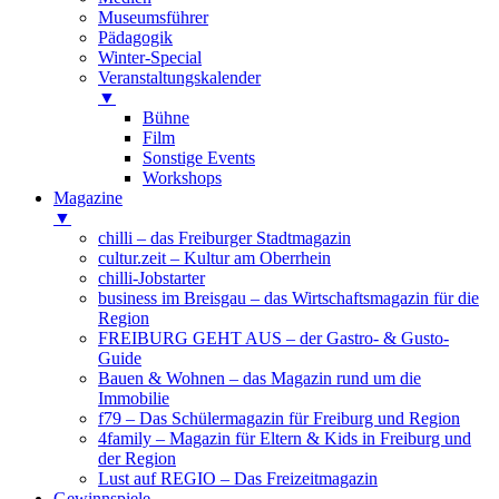
Museumsführer
Pädagogik
Winter-Special
Veranstaltungskalender
▼
Bühne
Film
Sonstige Events
Workshops
Magazine
▼
chilli – das Freiburger Stadtmagazin
cultur.zeit – Kultur am Oberrhein
chilli-Jobstarter
business im Breisgau – das Wirtschaftsmagazin für die
Region
FREIBURG GEHT AUS – der Gastro- & Gusto-
Guide
Bauen & Wohnen – das Magazin rund um die
Immobilie
f79 – Das Schülermagazin für Freiburg und Region
4family – Magazin für Eltern & Kids in Freiburg und
der Region
Lust auf REGIO – Das Freizeitmagazin
Gewinnspiele