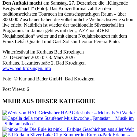
Den Auftakt macht
am Samstag, 27. Dezember, die „Klingende
Bergweihnacht“ (Foto). Das Konzertformat zählt zu den
traditionsreichsten Tourneen im deutschsprachigen Raum – über
300.000 Zuschauer haben die volkstümliche Weihnachsrevue schon
live erlebt. Natürlich ist wieder der traditionelle Silvesterball im
Programm. Im Januar geht es mit der „JAZZhochDREI
Neujahrsedition“ weiter und mit einem Neujahrskonzert mit dem
Franz Lehár Quartett und Gast-Solistin Leonor Pereira Pinto.
Winterfestival im Kurhaus Bad Krozingen
27. Dezember 2025 bis 3. März 2026
Kurhaus, Lazariterstraße 2, Bad Krozingen
www.bad-krozingen.info
Foto: © Kur und Bäder GmbH, Bad Krozingen
Post Views:
6
MEHR AUS DIESER KATEGORIE
HAP Grieshaber – Mehr als 70 Werke
Staufener Musikwoche „Fantasia“ – Musik im
„Stile fantastico“
Die Eule ist pink – Farbige Geschichten aus aller Welt
Sommer im Europa-Park Erlebnis-