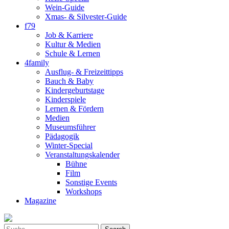
Wein-Guide
Xmas- & Silvester-Guide
f79
Job & Karriere
Kultur & Medien
Schule & Lernen
4family
Ausflug- & Freizeittipps
Bauch & Baby
Kindergeburtstage
Kinderspiele
Lernen & Fördern
Medien
Museumsführer
Pädagogik
Winter-Special
Veranstaltungskalender
Bühne
Film
Sonstige Events
Workshops
Magazine