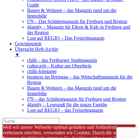
Guide
Bauen & Wohnen – das Magazin rund um die
Immobilie
f79 – Das Schülermagazin für Freiburg und Region
4family – Magazin für Eltern & Kids in Freiburg und
der Region
Lust auf REGIO – Das Freizeitmagazin
Gewinnspiele
Übersicht Heft-Archiv
▼
chilli – das Freiburger Stadtmagazin
cultur.zeit – Kultur am Oberrhein
chilli-Jobstarter
business im Breisgau – das Wirtschaftsmagazin für die
Region
Bauen & Wohnen – das Magazin rund um die
Immobilie
f79 – das Schülermagazin für Freiburg und Region
4family – Lesespaß für die ganze Familie
Lust auf REGIO – das Freizeitmagazin
Weil wir unsere Webseite optimal gestalten und fortlaufend
verbessern möchten, verwenden wir Cookies. Durch die weitere