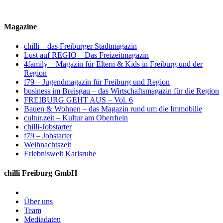
Magazine
chilli – das Freiburger Stadtmagazin
Lust auf REGIO – Das Freizeitmagazin
4family – Magazin für Eltern & Kids in Freiburg und der
Region
f79 – Jugendmagazin für Freiburg und Region
business im Breisgau – das Wirtschaftsmagazin für die Region
FREIBURG GEHT AUS – Vol. 6
Bauen & Wohnen – das Magazin rund um die Immobilie
cultur.zeit – Kultur am Oberrhein
chilli-Jobstarter
f79 – Jobstarter
Weihnachtszeit
Erlebniswelt Karlsruhe
chilli Freiburg GmbH
Über uns
Team
Mediadaten