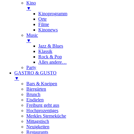
Kino
▼
Kinoprogramm
Orte
Filme
Kinonews
Music
▼
Jazz & Blues
Klassik
Rock & Pop
Alles andere…
Party
GASTRO & GUSTO
▼
Bars & Kneipen
Biergärten
Brunch
Eisdielen
Freiburg geht aus
Hochprozentiges
Merkles Sterneküche
Mittagstisch
Neuigkeiten
Restaurants