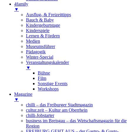
4family
▼
Ausflug- & Freizeittipps
Bauch & Baby
Kindergeburtstage
Kinderspiele
Lernen & Fördern
Medien
Museumsführer
Pädagogik
Winter-Special
Veranstaltungskalender
▼
Bühne
Film
Sonstige Events
Workshops
Magazine
▼
chilli – das Freiburger Stadtmagazin
cultur.zeit – Kultur am Oberrhein
chilli-Jobstarter
business im Breisgau – das Wirtschaftsmagazin für die
Region
FREIBURG GEHT AUS – der Gastro- & Gusto-