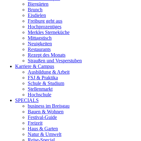
Biergärten
Brunch
Eisdielen
Freiburg geht aus
Hochprozentiges
Merkles Sterneküche
Mittagstisch
Neuigkeiten
Restaurants
Rezept des Monats
Straußen und Vesperstuben
Karriere & Campus
Ausbildung & Arbeit
FSJ & Praktika
Schule & Studium
Stellenmarkt
Hochschule
SPECIALS
business im Breisgau
Bauen & Wohnen
Festival-Guide
Freizeit
Haus & Garten
Natur & Umwelt
Reise-Special