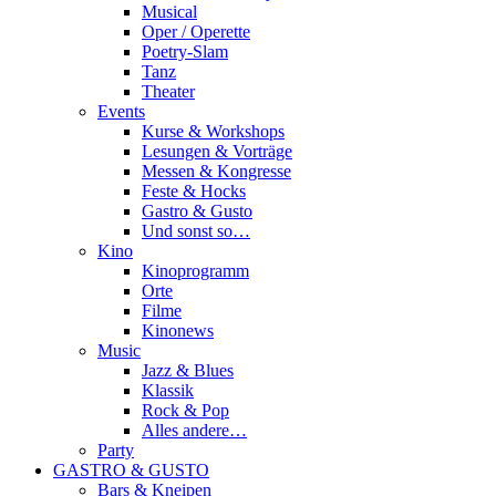
Musical
Oper / Operette
Poetry-Slam
Tanz
Theater
Events
Kurse & Workshops
Lesungen & Vorträge
Messen & Kongresse
Feste & Hocks
Gastro & Gusto
Und sonst so…
Kino
Kinoprogramm
Orte
Filme
Kinonews
Music
Jazz & Blues
Klassik
Rock & Pop
Alles andere…
Party
GASTRO & GUSTO
Bars & Kneipen