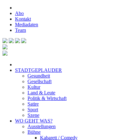
Abo
Kontakt
Mediadaten
Team
STADTGEPLAUDER
Gesundheit
Gesellschaft
Kultur
Land & Leute
Politik & Wirtschaft
Satire
Sport
Szene
WO GEHT WAS?
Ausstellungen
Bühne
Kabarett / Comedy