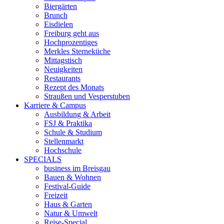
Biergärten
Brunch
Eisdielen
Freiburg geht aus
Hochprozentiges
Merkles Sterneküche
Mittagstisch
Neuigkeiten
Restaurants
Rezept des Monats
Straußen und Vesperstuben
Karriere & Campus
Ausbildung & Arbeit
FSJ & Praktika
Schule & Studium
Stellenmarkt
Hochschule
SPECIALS
business im Breisgau
Bauen & Wohnen
Festival-Guide
Freizeit
Haus & Garten
Natur & Umwelt
Reise-Special