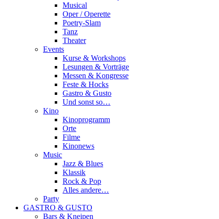
Musical
Oper / Operette
Poetry-Slam
Tanz
Theater
Events
Kurse & Workshops
Lesungen & Vorträge
Messen & Kongresse
Feste & Hocks
Gastro & Gusto
Und sonst so…
Kino
Kinoprogramm
Orte
Filme
Kinonews
Music
Jazz & Blues
Klassik
Rock & Pop
Alles andere…
Party
GASTRO & GUSTO
Bars & Kneipen