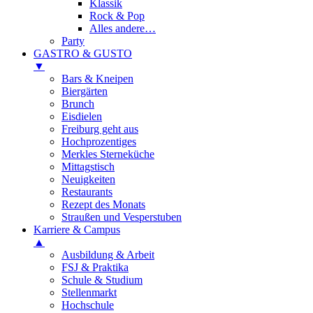
Klassik
Rock & Pop
Alles andere…
Party
GASTRO & GUSTO
▼
Bars & Kneipen
Biergärten
Brunch
Eisdielen
Freiburg geht aus
Hochprozentiges
Merkles Sterneküche
Mittagstisch
Neuigkeiten
Restaurants
Rezept des Monats
Straußen und Vesperstuben
Karriere & Campus
▲
Ausbildung & Arbeit
FSJ & Praktika
Schule & Studium
Stellenmarkt
Hochschule