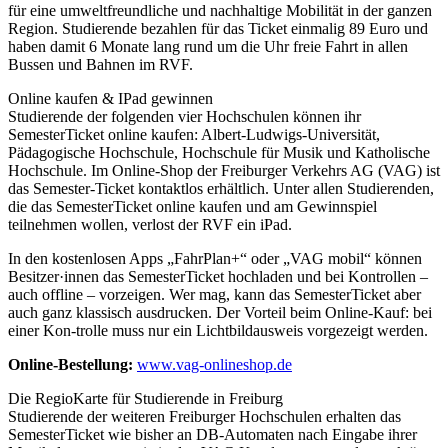
für eine umweltfreundliche und nachhaltige Mobilität in der ganzen
Region. Studierende bezahlen für das Ticket einmalig 89 Euro und
haben damit 6 Monate lang rund um die Uhr freie Fahrt in allen
Bussen und Bahnen im RVF.
Online kaufen & IPad gewinnen
Studierende der folgenden vier Hochschulen können ihr
SemesterTicket online kaufen: Albert-Ludwigs-Universität,
Pädagogische Hochschule, Hochschule für Musik und Katholische
Hochschule. Im Online-Shop der Freiburger Verkehrs AG (VAG) ist
das Semester-Ticket kontaktlos erhältlich. Unter allen Studierenden,
die das SemesterTicket online kaufen und am Gewinnspiel
teilnehmen wollen, verlost der RVF ein iPad.
In den kostenlosen Apps „FahrPlan+“ oder „VAG mobil“ können
Besitzer·innen das SemesterTicket hochladen und bei Kontrollen –
auch offline – vorzeigen. Wer mag, kann das SemesterTicket aber
auch ganz klassisch ausdrucken. Der Vorteil beim Online-Kauf: bei
einer Kon-trolle muss nur ein Lichtbildausweis vorgezeigt werden.
Online-Bestellung:
www.vag-onlineshop.de
Die RegioKarte für Studierende in Freiburg
Studierende der weiteren Freiburger Hochschulen erhalten das
SemesterTicket wie bisher an DB-Automaten nach Eingabe ihrer