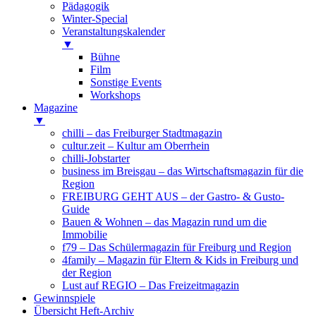
Pädagogik
Winter-Special
Veranstaltungskalender
▼
Bühne
Film
Sonstige Events
Workshops
Magazine
▼
chilli – das Freiburger Stadtmagazin
cultur.zeit – Kultur am Oberrhein
chilli-Jobstarter
business im Breisgau – das Wirtschaftsmagazin für die
Region
FREIBURG GEHT AUS – der Gastro- & Gusto-
Guide
Bauen & Wohnen – das Magazin rund um die
Immobilie
f79 – Das Schülermagazin für Freiburg und Region
4family – Magazin für Eltern & Kids in Freiburg und
der Region
Lust auf REGIO – Das Freizeitmagazin
Gewinnspiele
Übersicht Heft-Archiv