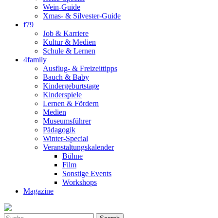
Wein-Guide
Xmas- & Silvester-Guide
f79
Job & Karriere
Kultur & Medien
Schule & Lernen
4family
Ausflug- & Freizeittipps
Bauch & Baby
Kindergeburtstage
Kinderspiele
Lernen & Fördern
Medien
Museumsführer
Pädagogik
Winter-Special
Veranstaltungskalender
Bühne
Film
Sonstige Events
Workshops
Magazine