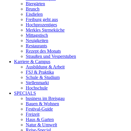
Biergärten
Brunch
Eisdielen
Freiburg geht aus
Hochprozentiges
Merkles Sterneküche
Mittagstisch
Neuigkeiten
Restaurants
Rezept des Monats
Straußen und Vesperstuben
Karriere & Campus
Ausbildung & Arbeit
FSJ & Praktika
Schule & Studium
Stellenmarkt
Hochschule
SPECIALS
business im Breisgau
Bauen & Wohnen
Festival-Guide
Freizeit
Haus & Garten
Natur & Umwelt
Reise-Special