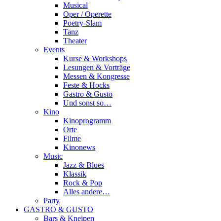
Musical
Oper / Operette
Poetry-Slam
Tanz
Theater
Events
Kurse & Workshops
Lesungen & Vorträge
Messen & Kongresse
Feste & Hocks
Gastro & Gusto
Und sonst so…
Kino
Kinoprogramm
Orte
Filme
Kinonews
Music
Jazz & Blues
Klassik
Rock & Pop
Alles andere…
Party
GASTRO & GUSTO
Bars & Kneipen