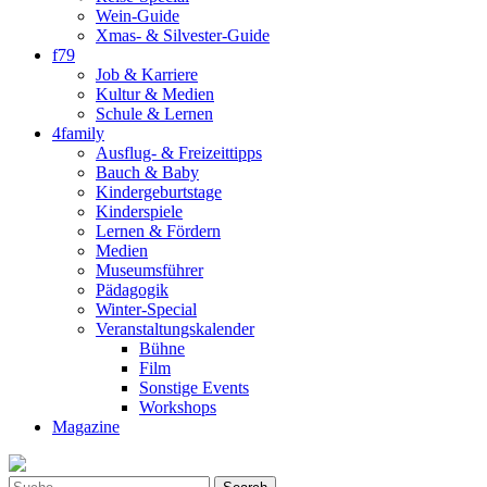
Wein-Guide
Xmas- & Silvester-Guide
f79
Job & Karriere
Kultur & Medien
Schule & Lernen
4family
Ausflug- & Freizeittipps
Bauch & Baby
Kindergeburtstage
Kinderspiele
Lernen & Fördern
Medien
Museumsführer
Pädagogik
Winter-Special
Veranstaltungskalender
Bühne
Film
Sonstige Events
Workshops
Magazine