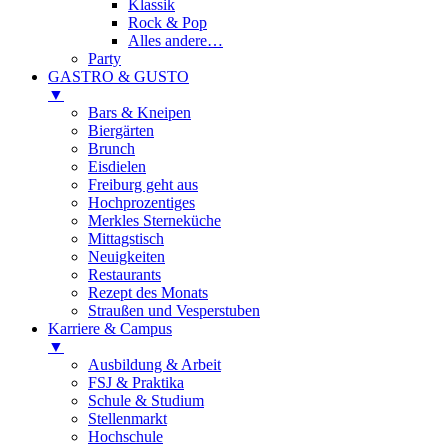
Klassik
Rock & Pop
Alles andere…
Party
GASTRO & GUSTO
▼
Bars & Kneipen
Biergärten
Brunch
Eisdielen
Freiburg geht aus
Hochprozentiges
Merkles Sterneküche
Mittagstisch
Neuigkeiten
Restaurants
Rezept des Monats
Straußen und Vesperstuben
Karriere & Campus
▼
Ausbildung & Arbeit
FSJ & Praktika
Schule & Studium
Stellenmarkt
Hochschule