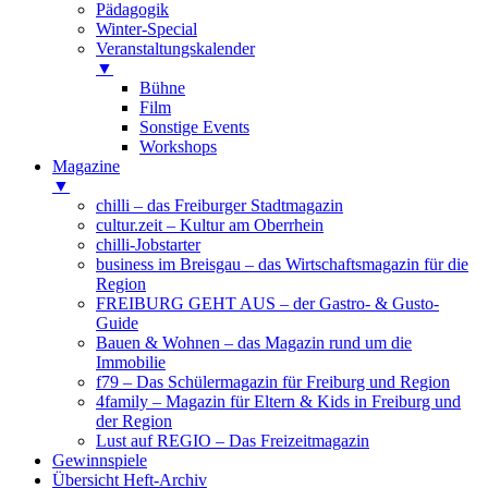
Pädagogik
Winter-Special
Veranstaltungskalender
▼
Bühne
Film
Sonstige Events
Workshops
Magazine
▼
chilli – das Freiburger Stadtmagazin
cultur.zeit – Kultur am Oberrhein
chilli-Jobstarter
business im Breisgau – das Wirtschaftsmagazin für die
Region
FREIBURG GEHT AUS – der Gastro- & Gusto-
Guide
Bauen & Wohnen – das Magazin rund um die
Immobilie
f79 – Das Schülermagazin für Freiburg und Region
4family – Magazin für Eltern & Kids in Freiburg und
der Region
Lust auf REGIO – Das Freizeitmagazin
Gewinnspiele
Übersicht Heft-Archiv