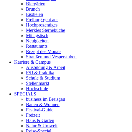
Biergärten
Brunch
Eisdielen
Freiburg geht aus
Hochprozentiges
Merkles Sterneküche
Mittagstisch
Neuigkeiten
Restaurants
Rezept des Monats
Straußen und Vesperstuben
Karriere & Campus
Ausbildung & Arbeit
FSJ & Praktika
Schule & Studium
Stellenmarkt
Hochschule
SPECIALS
business im Breisgau
Bauen & Wohnen
Festival-Guide
Freizeit
Haus & Garten
Natur & Umwelt
Reise-Special