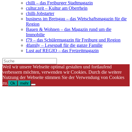
chilli – das Freiburger Stadtmagazin
cultur.zeit – Kultur am Oberrhein
chilli-Jobstarter
business im Breisgau – das Wirtschaftsmagazin für die
Region
Bauen & Wohnen – das Magazin rund um die
Immobilie
f79 – das Schülermagazin für Freiburg und Region
4family – Lesespaß für die ganze Familie
Lust auf REGIO – das Freizeitmagazin
Weil wir unsere Webseite optimal gestalten und fortlaufend
verbessern möchten, verwenden wir Cookies. Durch die weitere
Nutzung der Webseite stimmen Sie der Verwendung von Cookies
zu.
Ok
mehr