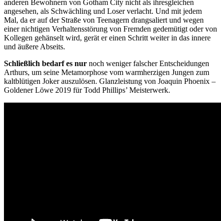
anderen Bewohnern von Gotham City nicht als ihresgleichen
angesehen, als Schwächling und Loser verlacht. Und mit jedem
Mal, da er auf der Straße von Teenagern drangsaliert und wegen
einer nichtigen Verhaltensstörung von Fremden gedemütigt oder von
Kollegen gehänselt wird, gerät er einen Schritt weiter in das innere
und äußere Abseits.
Schließlich bedarf es nur
noch weniger falscher Entscheidungen
Arthurs, um seine Metamorphose vom warmherzigen Jungen zum
kaltblütigen Joker auszulösen. Glanzleistung von Joaquin Phoenix –
Goldener Löwe 2019 für Todd Phillips’ Meisterwerk.