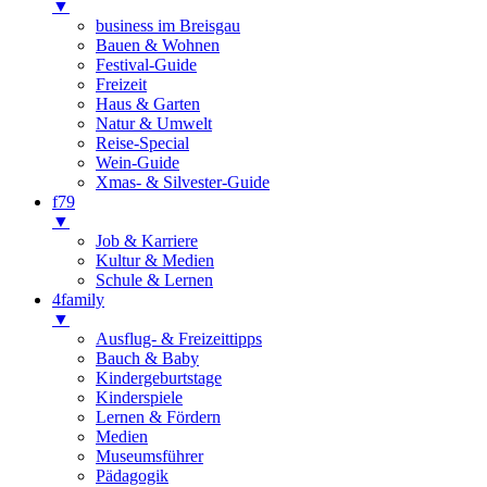
▼
business im Breisgau
Bauen & Wohnen
Festival-Guide
Freizeit
Haus & Garten
Natur & Umwelt
Reise-Special
Wein-Guide
Xmas- & Silvester-Guide
f79
▼
Job & Karriere
Kultur & Medien
Schule & Lernen
4family
▼
Ausflug- & Freizeittipps
Bauch & Baby
Kindergeburtstage
Kinderspiele
Lernen & Fördern
Medien
Museumsführer
Pädagogik