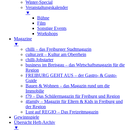
Winter-Special
Veranstaltungskalender
▼
Bühne
Film
Sonstige Events
Workshops
Magazine
▼
chilli – das Freiburger Stadtmagazin
cultur.zeit – Kultur am Oberrhein
chilli-Jobstarter
business im Breisgau – das Wirtschaftsmagazin für die
Region
FREIBURG GEHT AUS – der Gastro- & Gusto-
Guide
Bauen & Wohnen – das Magazin rund um die
Immobilie
f79 – Das Schülermagazin für Freiburg und Region
4family – Magazin für Eltern & Kids in Freiburg und
der Region
Lust auf REGIO – Das Freizeitmagazin
Gewinnspiele
Übersicht Heft-Archiv
▼