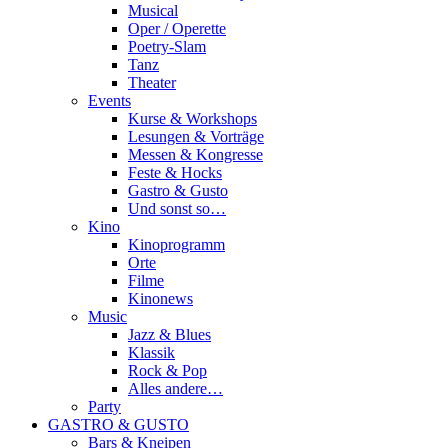
Musical
Oper / Operette
Poetry-Slam
Tanz
Theater
Events
Kurse & Workshops
Lesungen & Vorträge
Messen & Kongresse
Feste & Hocks
Gastro & Gusto
Und sonst so…
Kino
Kinoprogramm
Orte
Filme
Kinonews
Music
Jazz & Blues
Klassik
Rock & Pop
Alles andere…
Party
GASTRO & GUSTO
Bars & Kneipen