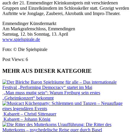
auch der 21. Emmendinger Kleinkunstpreis mit verschiedenen
Gruppen und Einzelkünstlern im Schlosskeller statt. Gezeigt werden
Auftritte wie Jonglage, Zauberei, Akrobatik und Impro-Theater.
Emmendinger Künstlermarkt
Am Markgrafenschloss, Emmendingen
Samstag, 12. bis Sonntag, 13. April
www.spielspirale.de
Foto: © Die Spielspirale
Post Views:
6
MEHR AUS DIESER KATEGORIE
Spielräume für alle – Das internationale
Festival „Performing Democracy“ startet im Mai
„Man muss mutig sein“: Warum Freiburg sein erstes
„Geheimkonzert“ bekommt
Küchenparty: Schlemmen und Tanzen – Neuauflage
eines legendären Events
Kabarett – Christl Sittenauer
Kabarett – Johann König
Uraufführung: Die Ritter des
Mutterkorns – psychedelische Reise quer durch Basel