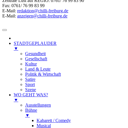
Zentrale Lust auf REGIO: 0761/ 76 99 83 90
Fax: 0761/ 76 99 83 99
E-Mail:
redaktion@chilli-freiburg.de
E-Mail:
anzeigen@chilli-freiburg.de
STADTGEPLAUDER
▼
Gesundheit
Gesellschaft
Kultur
Land & Leute
Politik & Wirtschaft
Satire
Sport
Szene
WO GEHT WAS?
▼
Ausstellungen
Bühne
▼
Kabarett / Comedy
Musical