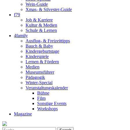
Wein-Guide
Xmas- & Silvester-Guide
f79
Job & Karriere
Kultur & Medien
Schule & Lernen
4family
Ausflug- & Freizeittipps
Bauch & Baby
Kindergeburtstage
Kinderspiele
Lernen & Fördern
Medien
Museumsführer
Pädagogik
Winter-Special
Veranstaltungskalender
Bühne
Film
Sonstige Events
Workshops
Magazine