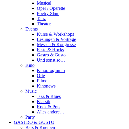
Musical
Oper / Operette
Poetry-Slam
Tanz
Theater
Events
Kurse & Workshops
Lesungen & Vorträge
Messen & Kongresse
Feste & Hocks
Gastro & Gusto
Und sonst so…
Kino
Kinoprogramm
Orte
Filme
Kinonews
Music
Jazz & Blues
Klassik
Rock & Pop
Alles andere…
Party
GASTRO & GUSTO
Bars & Kneipen