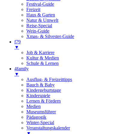
Festival-Guide
Freizeit
Haus & Garten
Natur & Umwelt
Reise-Special
Wein-Guide
Xmas- & Silvester-Guide
f79
▼
Job & Karriere
Kultur & Medien
Schule & Lernen
4family
▼
Ausflug- & Freizeittipps
Bauch & Baby
Kindergeburtstage
Kinderspiele
Lernen & Fördern
Medien
Museumsführer
Pädagogik
Winter-Special
Veranstaltungskalender
▼