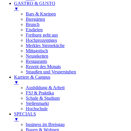
GASTRO & GUSTO
▼
Bars & Kneipen
Biergärten
Brunch
Eisdielen
Freiburg geht aus
Hochprozentiges
Merkles Sterneküche
Mittagstisch
Neuigkeiten
Restaurants
Rezept des Monats
Straußen und Vesperstuben
Karriere & Campus
▼
Ausbildung & Arbeit
FSJ & Praktika
Schule & Studium
Stellenmarkt
Hochschule
SPECIALS
▼
business im Breisgau
Bauen & Wohnen