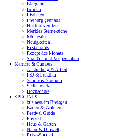
Biergärten
Brunch
Eisdielen
Freiburg geht aus
Hochprozentiges
Merkles Sterneküche
Mittagstisch
Neuigkeiten
Restaurants
Rezept des Monats
Straußen und Vesperstuben
Karriere & Campus
Ausbildung & Arbeit
FSJ & Praktika
Schule & Studium
Stellenmarkt
Hochschule
SPECIALS
business im Breisgau
Bauen & Wohnen
Festival-Guide
Freizeit
Haus & Garten
Natur & Umwelt
Reise-Special