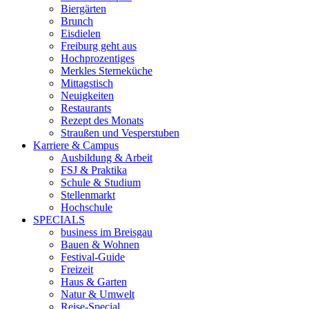
Biergärten
Brunch
Eisdielen
Freiburg geht aus
Hochprozentiges
Merkles Sterneküche
Mittagstisch
Neuigkeiten
Restaurants
Rezept des Monats
Straußen und Vesperstuben
Karriere & Campus
Ausbildung & Arbeit
FSJ & Praktika
Schule & Studium
Stellenmarkt
Hochschule
SPECIALS
business im Breisgau
Bauen & Wohnen
Festival-Guide
Freizeit
Haus & Garten
Natur & Umwelt
Reise-Special