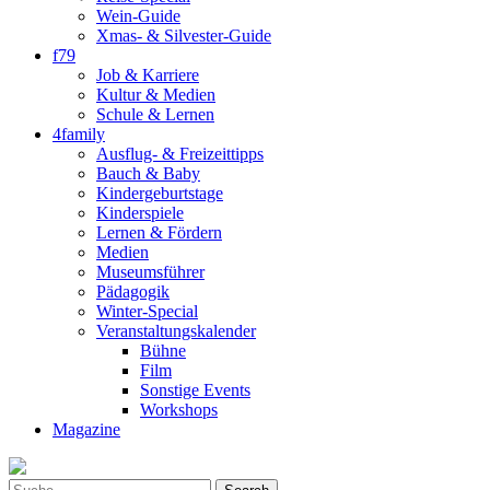
Wein-Guide
Xmas- & Silvester-Guide
f79
Job & Karriere
Kultur & Medien
Schule & Lernen
4family
Ausflug- & Freizeittipps
Bauch & Baby
Kindergeburtstage
Kinderspiele
Lernen & Fördern
Medien
Museumsführer
Pädagogik
Winter-Special
Veranstaltungskalender
Bühne
Film
Sonstige Events
Workshops
Magazine