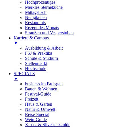
Hochprozentiges
Merkles Sterneküche
Mittagstisch
Neuigkeiten
Restaurants
Rezept des Monats
Straußen und Vesperstuben
Karriere & Campus
▼
Ausbildung & Arbeit
FSJ & Praktika
Schule & Studium
Stellenmarkt
Hochschule
SPECIALS
▼
business im Breisgau
Bauen & Wohnen
Festival-Guide
Freizeit
Haus & Garten
Natur & Umwelt
Reise-Special
Wein-Guide
Xmas- & Silvester-Guide