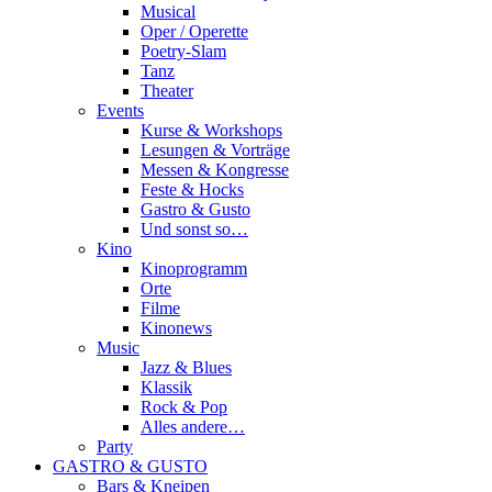
Musical
Oper / Operette
Poetry-Slam
Tanz
Theater
Events
Kurse & Workshops
Lesungen & Vorträge
Messen & Kongresse
Feste & Hocks
Gastro & Gusto
Und sonst so…
Kino
Kinoprogramm
Orte
Filme
Kinonews
Music
Jazz & Blues
Klassik
Rock & Pop
Alles andere…
Party
GASTRO & GUSTO
Bars & Kneipen