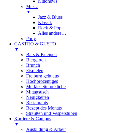
Kinonews
Music
▼
Jazz & Blues
Klassik
Rock & Pop
Alles andere…
Party
GASTRO & GUSTO
▼
Bars & Kneipen
Biergärten
Brunch
Eisdielen
Freiburg geht aus
Hochprozentiges
Merkles Sterneküche
Mittagstisch
Neuigkeiten
Restaurants
Rezept des Monats
Straußen und Vesperstuben
Karriere & Campus
▼
Ausbildung & Arbeit