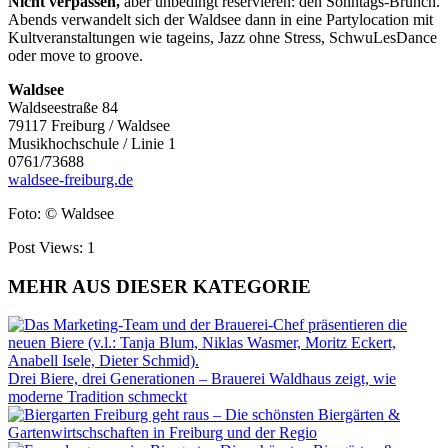
Nicht verpassen,
aber unbedingt reservieren: den Sonntags-Brunch.
Abends verwandelt sich der Waldsee dann in eine Partylocation mit
Kultveranstaltungen wie tageins, Jazz ohne Stress, SchwuLesDance
oder move to groove.
Waldsee
Waldseestraße 84
79117 Freiburg / Waldsee
Musikhochschule / Linie 1
0761/73688
waldsee-freiburg.de
Foto: © Waldsee
Post Views:
1
MEHR AUS DIESER KATEGORIE
Drei Biere, drei Generationen – Brauerei Waldhaus zeigt, wie
moderne Tradition schmeckt
Freiburg geht raus – Die schönsten Biergärten &
Gartenwirtschschaften in Freiburg und der Regio