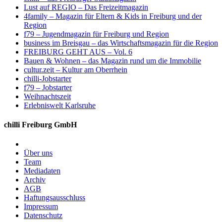
Lust auf REGIO – Das Freizeitmagazin
4family – Magazin für Eltern & Kids in Freiburg und der
Region
f79 – Jugendmagazin für Freiburg und Region
business im Breisgau – das Wirtschaftsmagazin für die Region
FREIBURG GEHT AUS – Vol. 6
Bauen & Wohnen – das Magazin rund um die Immobilie
cultur.zeit – Kultur am Oberrhein
chilli-Jobstarter
f79 – Jobstarter
Weihnachtszeit
Erlebniswelt Karlsruhe
chilli Freiburg GmbH
Über uns
Team
Mediadaten
Archiv
AGB
Haftungsausschluss
Impressum
Datenschutz