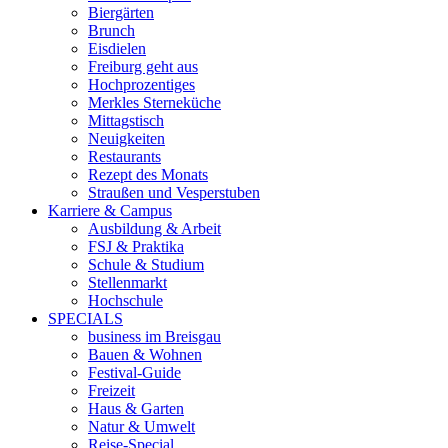
Biergärten
Brunch
Eisdielen
Freiburg geht aus
Hochprozentiges
Merkles Sterneküche
Mittagstisch
Neuigkeiten
Restaurants
Rezept des Monats
Straußen und Vesperstuben
Karriere & Campus
Ausbildung & Arbeit
FSJ & Praktika
Schule & Studium
Stellenmarkt
Hochschule
SPECIALS
business im Breisgau
Bauen & Wohnen
Festival-Guide
Freizeit
Haus & Garten
Natur & Umwelt
Reise-Special