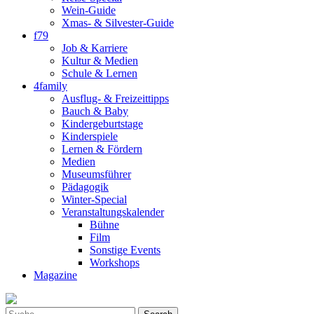
Wein-Guide
Xmas- & Silvester-Guide
f79
Job & Karriere
Kultur & Medien
Schule & Lernen
4family
Ausflug- & Freizeittipps
Bauch & Baby
Kindergeburtstage
Kinderspiele
Lernen & Fördern
Medien
Museumsführer
Pädagogik
Winter-Special
Veranstaltungskalender
Bühne
Film
Sonstige Events
Workshops
Magazine