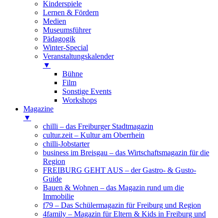
Kinderspiele
Lernen & Fördern
Medien
Museumsführer
Pädagogik
Winter-Special
Veranstaltungskalender
▼
Bühne
Film
Sonstige Events
Workshops
Magazine
▼
chilli – das Freiburger Stadtmagazin
cultur.zeit – Kultur am Oberrhein
chilli-Jobstarter
business im Breisgau – das Wirtschaftsmagazin für die
Region
FREIBURG GEHT AUS – der Gastro- & Gusto-
Guide
Bauen & Wohnen – das Magazin rund um die
Immobilie
f79 – Das Schülermagazin für Freiburg und Region
4family – Magazin für Eltern & Kids in Freiburg und