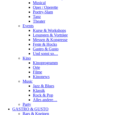
Musical
Oper / Operette
Poetry-Slam
Tanz
Theater
Events
Kurse & Workshops
Lesungen & Vorträge
Messen & Kongresse
Feste & Hocks
Gastro & Gusto
Und sonst so…
Kino
Kinoprogramm
Orte
Filme
Kinonews
Music
Jazz & Blues
Klassik
Rock & Pop
Alles andere…
Party
GASTRO & GUSTO
Bars & Kneipen