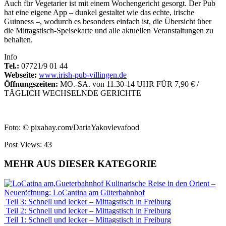
Auch für Vege­tarier ist mit einem Wochengericht gesorgt. Der Pub
hat eine eigene App – dunkel gestaltet wie das echte, irische
Guinness –, wodurch es besonders einfach ist, die Übersicht über
die Mittagstisch-Speisekarte und alle aktuellen Veranstaltungen zu
behalten.
Info
Tel.:
07721/9 01 44
Webseite:
www.irish-pub-villingen.de
Öffnungszeiten:
MO.-SA. von 11.30-14 UHR FÜR 7,90 € /
TÄGLICH WECHSELNDE GERICHTE
Foto: © pixabay.com/DariaYakovlevafood
Post Views:
43
MEHR AUS DIESER KATEGORIE
Kulinarische Reise in den Orient –
Neueröffnung: LoCantina am Güterbahnhof
Teil 3: Schnell und lecker – Mittagstisch in Freiburg
Teil 2: Schnell und lecker – Mittagstisch in Freiburg
Teil 1: Schnell und lecker – Mittagstisch in Freiburg