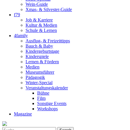
Wein-Guide
Xmas- & Silvester-Guide
f79
Job & Karriere
Kultur & Medien
Schule & Lernen
4family
Ausflug- & Freizeittipps
Bauch & Baby
Kindergeburtstage
Kinderspiele
Lernen & Fördern
Medien
Museumsführer
Pädagogik
Winter-Special
Veranstaltungskalender
Bühne
Film
Sonstige Events
Workshops
Magazine