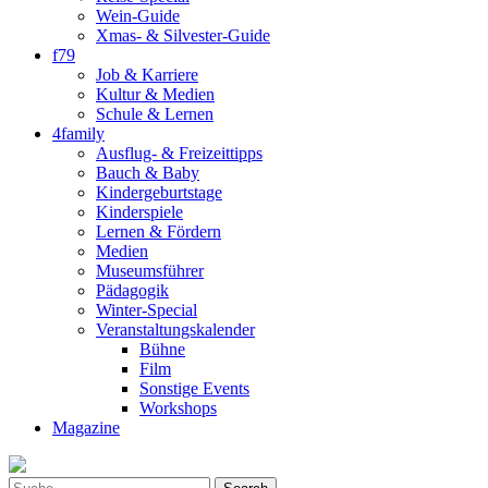
Wein-Guide
Xmas- & Silvester-Guide
f79
Job & Karriere
Kultur & Medien
Schule & Lernen
4family
Ausflug- & Freizeittipps
Bauch & Baby
Kindergeburtstage
Kinderspiele
Lernen & Fördern
Medien
Museumsführer
Pädagogik
Winter-Special
Veranstaltungskalender
Bühne
Film
Sonstige Events
Workshops
Magazine