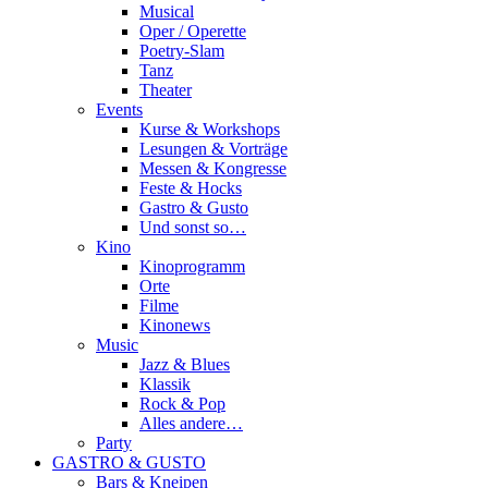
Musical
Oper / Operette
Poetry-Slam
Tanz
Theater
Events
Kurse & Workshops
Lesungen & Vorträge
Messen & Kongresse
Feste & Hocks
Gastro & Gusto
Und sonst so…
Kino
Kinoprogramm
Orte
Filme
Kinonews
Music
Jazz & Blues
Klassik
Rock & Pop
Alles andere…
Party
GASTRO & GUSTO
Bars & Kneipen