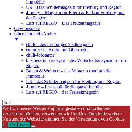
Immobilie
f79 – Das Schülermagazin für Freiburg und Region
4family – Magazin für Eltern & Kids in Freiburg und
der Region
Lust auf REGIO – Das Freizeitmagazin
Gewinnspiele
Übersicht Heft-Archiv
▼
chilli – das Freiburger Stadtmagazin
cultur.zeit – Kultur am Oberrhein
chilli-Jobstarter
business im Breisgau – das Wirtschaftsmagazin für die
Region
Bauen & Wohnen – das Magazin rund um die
Immobilie
f79 – das Schülermagazin für Freiburg und Region
4family – Lesespaß für die ganze Familie
Lust auf REGIO – das Freizeitmagazin
Weil wir unsere Webseite optimal gestalten und fortlaufend
verbessern möchten, verwenden wir Cookies. Durch die weitere
Nutzung der Webseite stimmen Sie der Verwendung von Cookies
zu.
Ok
mehr