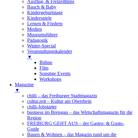
Ausflug- & Freizeittipps
Bauch & Baby
Kindergeburtstage
Kinderspiele
Lernen & Fördern
Medien
Museumsführer
Pädagogik
Winter-Special
Veranstaltungskalender
▼
Bühne
Film
Sonstige Events
Workshops
Magazine
▼
chilli – das Freiburger Stadtmagazin
cultur.zeit – Kultur am Oberrhein
chilli-Jobstarter
business im Breisgau – das Wirtschaftsmagazin für die
Region
FREIBURG GEHT AUS – der Gastro- & Gusto-
Guide
Bauen & Wohnen – das Magazin rund um die