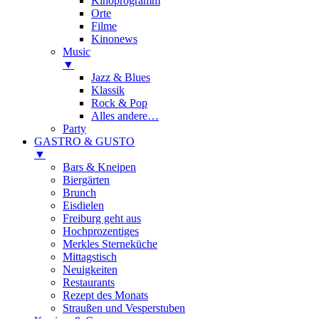
Kinoprogramm
Orte
Filme
Kinonews
Music
▼
Jazz & Blues
Klassik
Rock & Pop
Alles andere…
Party
GASTRO & GUSTO
▼
Bars & Kneipen
Biergärten
Brunch
Eisdielen
Freiburg geht aus
Hochprozentiges
Merkles Sterneküche
Mittagstisch
Neuigkeiten
Restaurants
Rezept des Monats
Straußen und Vesperstuben