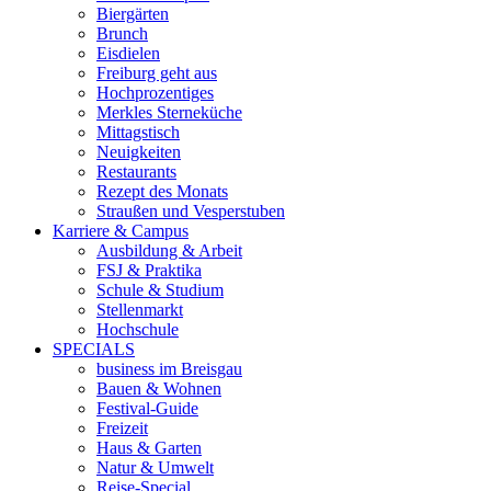
Biergärten
Brunch
Eisdielen
Freiburg geht aus
Hochprozentiges
Merkles Sterneküche
Mittagstisch
Neuigkeiten
Restaurants
Rezept des Monats
Straußen und Vesperstuben
Karriere & Campus
Ausbildung & Arbeit
FSJ & Praktika
Schule & Studium
Stellenmarkt
Hochschule
SPECIALS
business im Breisgau
Bauen & Wohnen
Festival-Guide
Freizeit
Haus & Garten
Natur & Umwelt
Reise-Special