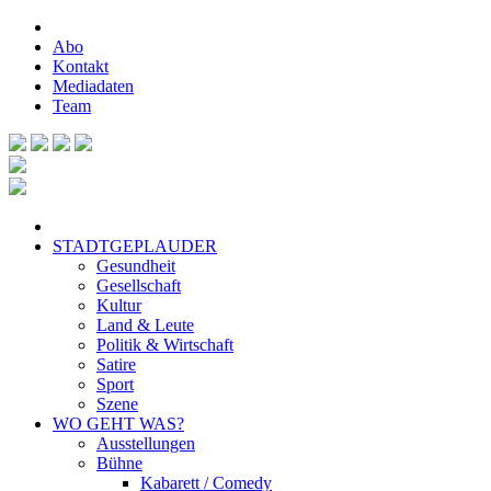
Abo
Kontakt
Mediadaten
Team
STADTGEPLAUDER
Gesundheit
Gesellschaft
Kultur
Land & Leute
Politik & Wirtschaft
Satire
Sport
Szene
WO GEHT WAS?
Ausstellungen
Bühne
Kabarett / Comedy