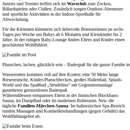
Juniors und Teenies treffen sich im
Waveclub
zum Zocken,
Billardspielen oder Chillen. Zusätzlich sorgen Outdoor-Abenteuer
und sportliche Aktivitäten in der Indoor-Sporthalle für
Abwechslung.
Für die Kleinsten kümmern sich liebevolle Betreuerinnen an sechs
Tagen pro Woche um Babys ab 6 Monaten und Kleinkinder bis 2
Jahre. In der ruhigen Baby-Lounge finden Eltern und Kinder einen
geschützten Wohlfühlort.
Planschen, lachen, glücklich sein – Badespaß für die ganze Familie i
Wasserratten kommen voll auf ihre Kosten: eine 50 Meter lange
Riesenrutsche, Kinder-Planschbecken, großes Hallenbad, Splash-
World und das Spaßbad „Strudelino“ mit Gegenstromanlage
garantieren grenzenlosen Badespaß.
Währenddessen entspannen Eltern in der finnischen Blockhaus-
Sauna, im Dampfbad oder im modernen Ruheraum. Neu: die
tägliche
Familien-Märchen-Sauna
. Im balinesischen Spa-Bereich
runden Massagen und Kosmetikbehandlungen (gegen Gebühr) das
Wohlfühlangebot ab.