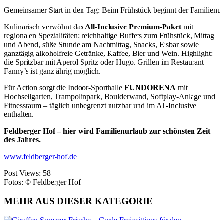
Gemeinsamer Start in den Tag: Beim Frühstück beginnt der Familienu
Kulinarisch verwöhnt das
All-Inclusive Premium-Paket
mit
regionalen Spezialitäten: reichhaltige Buffets zum Frühstück, Mittag
und Abend, süße Stunde am Nachmittag, Snacks, Eisbar sowie
ganztägig alkoholfreie Getränke, Kaffee, Bier und Wein. Highlight:
die Spritzbar mit Aperol Spritz oder Hugo. Grillen im Restaurant
Fanny’s ist ganzjährig möglich.
Für Action sorgt die Indoor-Sporthalle
FUNDORENA
mit
Hochseilgarten, Trampolinpark, Boulderwand, Softplay-Anlage und
Fitnessraum – täglich unbegrenzt nutzbar und im All-Inclusive
enthalten.
Feldberger Hof – hier wird Familienurlaub zur schönsten Zeit
des Jahres.
www.feldberger-hof.de
Post Views:
58
Fotos: © Feldberger Hof
MEHR AUS DIESER KATEGORIE
Sommer-Frische – Coole Freizeittipps für den