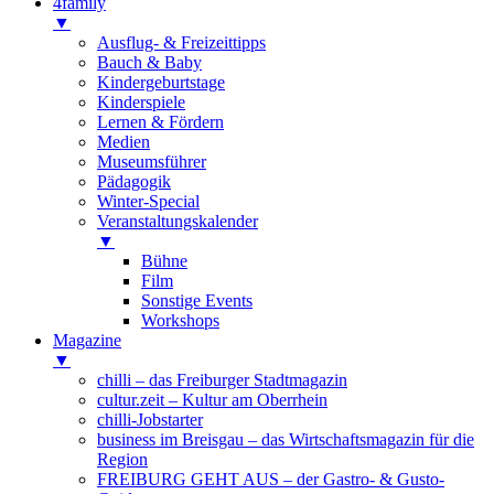
4family
▼
Ausflug- & Freizeittipps
Bauch & Baby
Kindergeburtstage
Kinderspiele
Lernen & Fördern
Medien
Museumsführer
Pädagogik
Winter-Special
Veranstaltungskalender
▼
Bühne
Film
Sonstige Events
Workshops
Magazine
▼
chilli – das Freiburger Stadtmagazin
cultur.zeit – Kultur am Oberrhein
chilli-Jobstarter
business im Breisgau – das Wirtschaftsmagazin für die
Region
FREIBURG GEHT AUS – der Gastro- & Gusto-