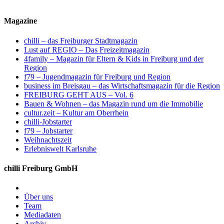
Magazine
chilli – das Freiburger Stadtmagazin
Lust auf REGIO – Das Freizeitmagazin
4family – Magazin für Eltern & Kids in Freiburg und der
Region
f79 – Jugendmagazin für Freiburg und Region
business im Breisgau – das Wirtschaftsmagazin für die Region
FREIBURG GEHT AUS – Vol. 6
Bauen & Wohnen – das Magazin rund um die Immobilie
cultur.zeit – Kultur am Oberrhein
chilli-Jobstarter
f79 – Jobstarter
Weihnachtszeit
Erlebniswelt Karlsruhe
chilli Freiburg GmbH
Über uns
Team
Mediadaten
Archiv