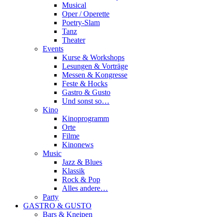
Musical
Oper / Operette
Poetry-Slam
Tanz
Theater
Events
Kurse & Workshops
Lesungen & Vorträge
Messen & Kongresse
Feste & Hocks
Gastro & Gusto
Und sonst so…
Kino
Kinoprogramm
Orte
Filme
Kinonews
Music
Jazz & Blues
Klassik
Rock & Pop
Alles andere…
Party
GASTRO & GUSTO
Bars & Kneipen