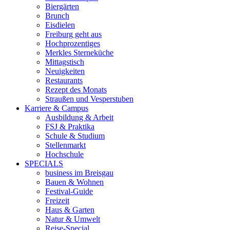
Biergärten
Brunch
Eisdielen
Freiburg geht aus
Hochprozentiges
Merkles Sterneküche
Mittagstisch
Neuigkeiten
Restaurants
Rezept des Monats
Straußen und Vesperstuben
Karriere & Campus
Ausbildung & Arbeit
FSJ & Praktika
Schule & Studium
Stellenmarkt
Hochschule
SPECIALS
business im Breisgau
Bauen & Wohnen
Festival-Guide
Freizeit
Haus & Garten
Natur & Umwelt
Reise-Special