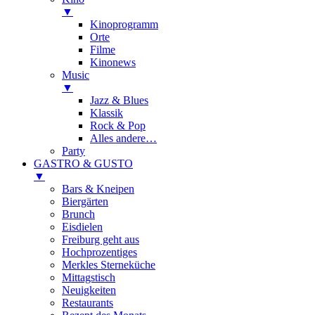
▼
Kinoprogramm
Orte
Filme
Kinonews
Music
▼
Jazz & Blues
Klassik
Rock & Pop
Alles andere…
Party
GASTRO & GUSTO
▼
Bars & Kneipen
Biergärten
Brunch
Eisdielen
Freiburg geht aus
Hochprozentiges
Merkles Sterneküche
Mittagstisch
Neuigkeiten
Restaurants