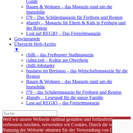
Guide
Bauen & Wohnen – das Magazin rund um die
Immobilie
f79 – Das Schülermagazin für Freiburg und Region
4family – Magazin für Eltern & Kids in Freiburg und
der Region
Lust auf REGIO – Das Freizeitmagazin
Gewinnspiele
Übersicht Heft-Archiv
▼
chilli – das Freiburger Stadtmagazin
cultur.zeit – Kultur am Oberrhein
chilli-Jobstarter
business im Breisgau – das Wirtschaftsmagazin für die
Region
Bauen & Wohnen – das Magazin rund um die
Immobilie
f79 – das Schülermagazin für Freiburg und Region
4family – Lesespaß für die ganze Familie
Lust auf REGIO – das Freizeitmagazin
Weil wir unsere Webseite optimal gestalten und fortlaufend
verbessern möchten, verwenden wir Cookies. Durch die weitere
Nutzung der Webseite stimmen Sie der Verwendung von Cookies