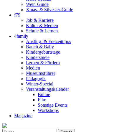
Wein-Guide
Xmas- & Silvester-Guide
f79
Job & Karriere
Kultur & Medien
Schule & Lernen
4family
Ausflug- & Freizeittipps
Bauch & Baby
Kindergeburtstage
Kinderspiele
Lernen & Fördern
Medien
Museumsführer
Pädagogik
Winter-Special
Veranstaltungskalender
Bühne
Film
Sonstige Events
Workshops
Magazine