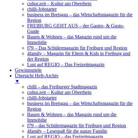
cultur.zeit – Kultur am Oberrhein
chilli-Jobstarter
business im Breisgau – das Wirtschaftsmagazin für die
Region
FREIBURG GEHT AUS – der Gastro- & Gusto-
Guide
Bauen & Wohnen – das Magazin rund um die
Immobilie
f79 – Das Schülermagazin für Freiburg und Region
4family – Magazin für Eltern & Kids in Freiburg und
der Region
Lust auf REGIO – Das Freizeitmagazin
Gewinnspiele
Übersicht Heft-Archiv
▼
chilli – das Freiburger Stadtmagazin
cultur.zeit – Kultur am Oberrhein
chilli-Jobstarter
business im Breisgau – das Wirtschaftsmagazin für die
Region
Bauen & Wohnen – das Magazin rund um die
Immobilie
f79 – das Schülermagazin für Freiburg und Region
4family – Lesespaß für die ganze Familie
Lust auf REGIO – das Freizeitmagazin