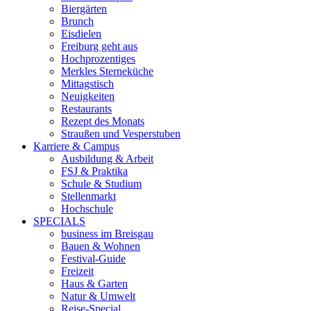
Biergärten
Brunch
Eisdielen
Freiburg geht aus
Hochprozentiges
Merkles Sterneküche
Mittagstisch
Neuigkeiten
Restaurants
Rezept des Monats
Straußen und Vesperstuben
Karriere & Campus
Ausbildung & Arbeit
FSJ & Praktika
Schule & Studium
Stellenmarkt
Hochschule
SPECIALS
business im Breisgau
Bauen & Wohnen
Festival-Guide
Freizeit
Haus & Garten
Natur & Umwelt
Reise-Special