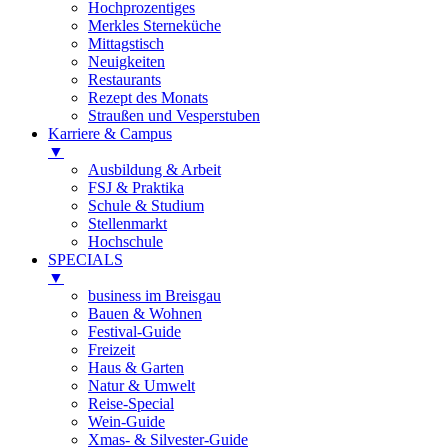
Hochprozentiges
Merkles Sterneküche
Mittagstisch
Neuigkeiten
Restaurants
Rezept des Monats
Straußen und Vesperstuben
Karriere & Campus
▼
Ausbildung & Arbeit
FSJ & Praktika
Schule & Studium
Stellenmarkt
Hochschule
SPECIALS
▼
business im Breisgau
Bauen & Wohnen
Festival-Guide
Freizeit
Haus & Garten
Natur & Umwelt
Reise-Special
Wein-Guide
Xmas- & Silvester-Guide