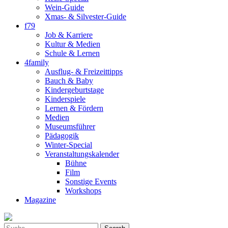
Wein-Guide
Xmas- & Silvester-Guide
f79
Job & Karriere
Kultur & Medien
Schule & Lernen
4family
Ausflug- & Freizeittipps
Bauch & Baby
Kindergeburtstage
Kinderspiele
Lernen & Fördern
Medien
Museumsführer
Pädagogik
Winter-Special
Veranstaltungskalender
Bühne
Film
Sonstige Events
Workshops
Magazine