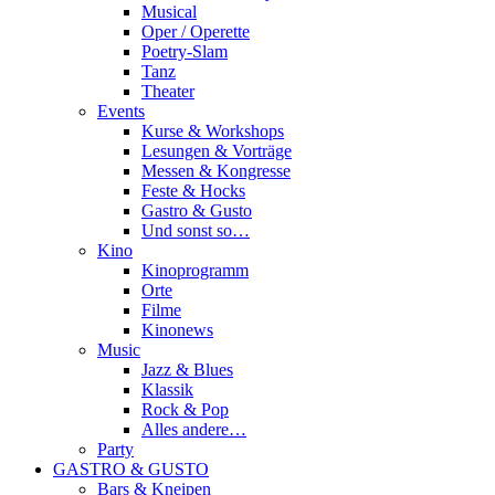
Musical
Oper / Operette
Poetry-Slam
Tanz
Theater
Events
Kurse & Workshops
Lesungen & Vorträge
Messen & Kongresse
Feste & Hocks
Gastro & Gusto
Und sonst so…
Kino
Kinoprogramm
Orte
Filme
Kinonews
Music
Jazz & Blues
Klassik
Rock & Pop
Alles andere…
Party
GASTRO & GUSTO
Bars & Kneipen