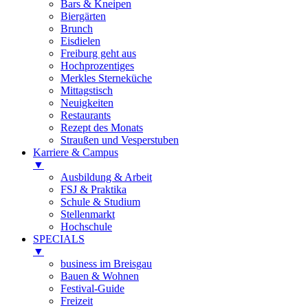
Bars & Kneipen
Biergärten
Brunch
Eisdielen
Freiburg geht aus
Hochprozentiges
Merkles Sterneküche
Mittagstisch
Neuigkeiten
Restaurants
Rezept des Monats
Straußen und Vesperstuben
Karriere & Campus
▼
Ausbildung & Arbeit
FSJ & Praktika
Schule & Studium
Stellenmarkt
Hochschule
SPECIALS
▼
business im Breisgau
Bauen & Wohnen
Festival-Guide
Freizeit