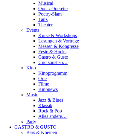
Musical
Oper / Operette
Poetry-Slam
Tanz
Theater
Events
Kurse & Workshops
Lesungen & Vorträge
Messen & Kongresse
Feste & Hocks
Gastro & Gusto
Und sonst so…
Kino
Kinoprogramm
Orte
Filme
Kinonews
Music
Jazz & Blues
Klassik
Rock & Pop
Alles andere…
Party
GASTRO & GUSTO
Bars & Kneipen