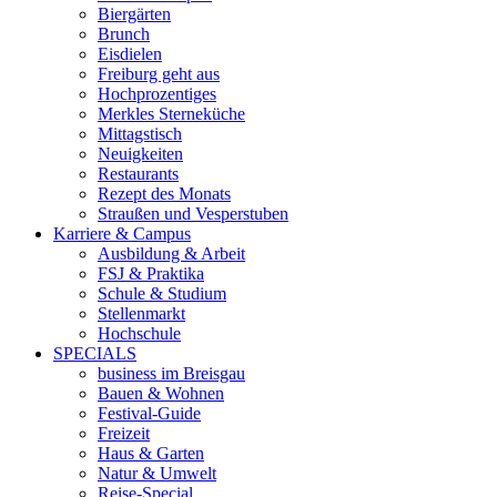
Biergärten
Brunch
Eisdielen
Freiburg geht aus
Hochprozentiges
Merkles Sterneküche
Mittagstisch
Neuigkeiten
Restaurants
Rezept des Monats
Straußen und Vesperstuben
Karriere & Campus
Ausbildung & Arbeit
FSJ & Praktika
Schule & Studium
Stellenmarkt
Hochschule
SPECIALS
business im Breisgau
Bauen & Wohnen
Festival-Guide
Freizeit
Haus & Garten
Natur & Umwelt
Reise-Special