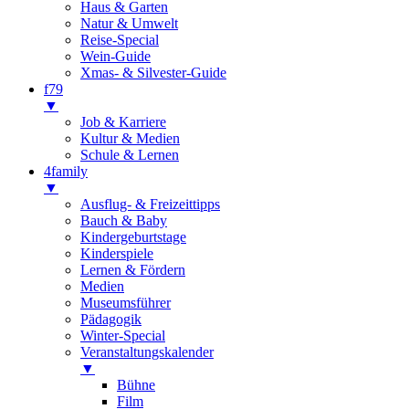
Haus & Garten
Natur & Umwelt
Reise-Special
Wein-Guide
Xmas- & Silvester-Guide
f79
▼
Job & Karriere
Kultur & Medien
Schule & Lernen
4family
▼
Ausflug- & Freizeittipps
Bauch & Baby
Kindergeburtstage
Kinderspiele
Lernen & Fördern
Medien
Museumsführer
Pädagogik
Winter-Special
Veranstaltungskalender
▼
Bühne
Film