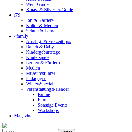
Wein-Guide
Xmas- & Silvester-Guide
f79
Job & Karriere
Kultur & Medien
Schule & Lernen
4family
Ausflug- & Freizeittipps
Bauch & Baby
Kindergeburtstage
Kinderspiele
Lernen & Fördern
Medien
Museumsführer
Pädagogik
Winter-Special
Veranstaltungskalender
Bühne
Film
Sonstige Events
Workshops
Magazine