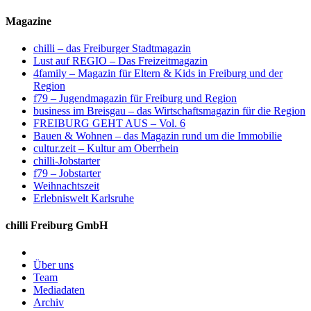
Magazine
chilli – das Freiburger Stadtmagazin
Lust auf REGIO – Das Freizeitmagazin
4family – Magazin für Eltern & Kids in Freiburg und der
Region
f79 – Jugendmagazin für Freiburg und Region
business im Breisgau – das Wirtschaftsmagazin für die Region
FREIBURG GEHT AUS – Vol. 6
Bauen & Wohnen – das Magazin rund um die Immobilie
cultur.zeit – Kultur am Oberrhein
chilli-Jobstarter
f79 – Jobstarter
Weihnachtszeit
Erlebniswelt Karlsruhe
chilli Freiburg GmbH
Über uns
Team
Mediadaten
Archiv