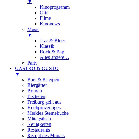
▼
Kinoprogramm
Orte
Filme
Kinonews
Music
▼
Jazz & Blues
Klassik
Rock & Pop
Alles andere…
Party
GASTRO & GUSTO
▼
Bars & Kneipen
Biergärten
Brunch
Eisdielen
Freiburg geht aus
Hochprozentiges
Merkles Sterneküche
Mittagstisch
Neuigkeiten
Restaurants
Rezept des Monats