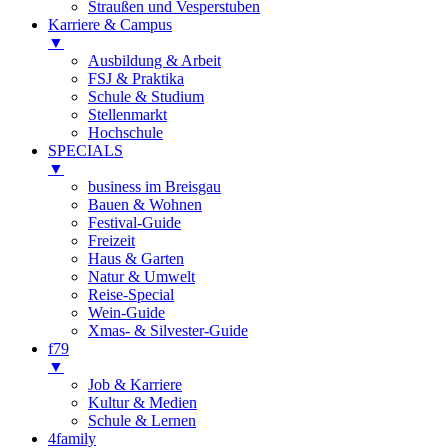
Straußen und Vesperstuben
Karriere & Campus
▼
Ausbildung & Arbeit
FSJ & Praktika
Schule & Studium
Stellenmarkt
Hochschule
SPECIALS
▼
business im Breisgau
Bauen & Wohnen
Festival-Guide
Freizeit
Haus & Garten
Natur & Umwelt
Reise-Special
Wein-Guide
Xmas- & Silvester-Guide
f79
▼
Job & Karriere
Kultur & Medien
Schule & Lernen
4family