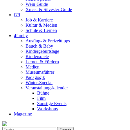
Wein-Guide
Xmas- & Silvester-Guide
f79
Job & Karriere
Kultur & Medien
Schule & Lernen
4family
Ausflug- & Freizeittipps
Bauch & Baby
Kindergeburtstage
Kinderspiele
Lernen & Fördern
Medien
Museumsführer
Pädagogik
Winter-Special
Veranstaltungskalender
Bühne
Film
Sonstige Events
Workshops
Magazine