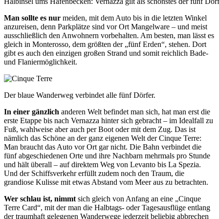
Halbinsel ums Hafenbecken: Vernazza gilt als schönstes der fünf Dörf
Man sollte es nur
meiden, mit dem Auto bis in die letzten Winkel
anzureisen, denn Parkplätze sind vor Ort Mangelware – und meist
ausschließlich den Anwohnern vorbehalten. Am besten, man lässt es
gleich in Monterosso, dem größten der „fünf Erden“, stehen. Dort
gibt es auch den einzigen großen Strand und somit reichlich Bade-
und Flaniermöglichkeit.
Der blaue Wanderweg verbindet alle fünf Dörfer.
In einer gänzlich
anderen Welt befindet man sich, hat man erst die
erste Etappe bis nach Vernazza hinter sich gebracht – im Idealfall zu
Fuß, wahlweise aber auch per Boot oder mit dem Zug. Das ist
nämlich das Schöne an der ganz eigenen Welt der Cinque Terre:
Man braucht das Auto vor Ort gar nicht. Die Bahn verbindet die
fünf abgeschiedenen Orte und ihre Nachbarn mehrmals pro Stunde
und hält überall – auf direktem Weg von Levanto bis La Spezia.
Und der Schiffsverkehr erfüllt zudem noch den Traum, die
grandiose Kulisse mit etwas Abstand vom Meer aus zu betrachten.
Wer schlau ist, nimmt
sich gleich von Anfang an eine „Cinque
Terre Card“, mit der man die Halbtags- oder Tagesausflüge entlang
der traumhaft gelegenen Wanderwege jederzeit beliebig abbrechen