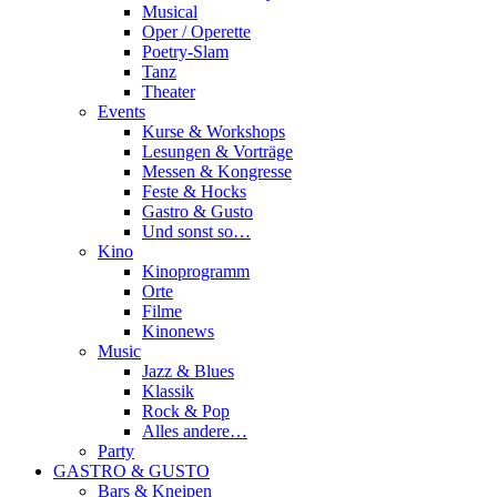
Musical
Oper / Operette
Poetry-Slam
Tanz
Theater
Events
Kurse & Workshops
Lesungen & Vorträge
Messen & Kongresse
Feste & Hocks
Gastro & Gusto
Und sonst so…
Kino
Kinoprogramm
Orte
Filme
Kinonews
Music
Jazz & Blues
Klassik
Rock & Pop
Alles andere…
Party
GASTRO & GUSTO
Bars & Kneipen