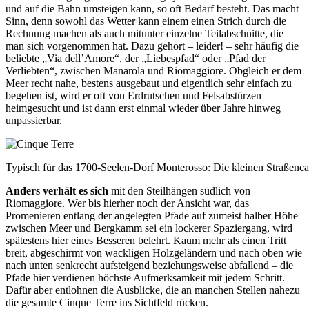
und auf die Bahn umsteigen kann, so oft Bedarf besteht. Das macht
Sinn, denn sowohl das Wetter kann einem einen Strich durch die
Rechnung machen als auch mitunter einzelne Teilabschnitte, die
man sich vorgenommen hat. Dazu gehört – leider! – sehr häufig die
beliebte „Via dell’Amore“, der „Liebespfad“ oder „Pfad der
Verliebten“, zwischen Manarola und Riomaggiore. Obgleich er dem
Meer recht nahe, bestens ausgebaut und eigentlich sehr einfach zu
begehen ist, wird er oft von Erdrutschen und Felsabstürzen
heimgesucht und ist dann erst einmal wieder über Jahre hinweg
unpassierbar.
Typisch für das 1700-Seelen-Dorf Monterosso: Die kleinen Straßenca
Anders verhält es sich
mit den Steilhängen südlich von
Riomaggiore. Wer bis hierher noch der Ansicht war, das
Promenieren entlang der angelegten Pfade auf zumeist halber Höhe
zwischen Meer und Bergkamm sei ein lockerer Spaziergang, wird
spätestens hier eines Besseren belehrt. Kaum mehr als einen Tritt
breit, abgeschirmt von wackligen Holzgeländern und nach oben wie
nach unten senkrecht aufsteigend beziehungsweise abfallend – die
Pfade hier verdienen höchste Aufmerksamkeit mit jedem Schritt.
Dafür aber entlohnen die Ausblicke, die an manchen Stellen nahezu
die gesamte Cinque Terre ins Sichtfeld rücken.