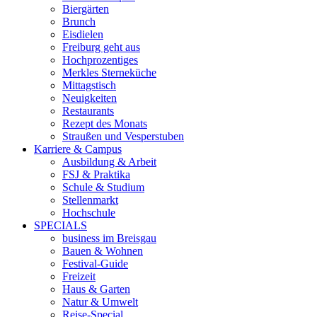
Biergärten
Brunch
Eisdielen
Freiburg geht aus
Hochprozentiges
Merkles Sterneküche
Mittagstisch
Neuigkeiten
Restaurants
Rezept des Monats
Straußen und Vesperstuben
Karriere & Campus
Ausbildung & Arbeit
FSJ & Praktika
Schule & Studium
Stellenmarkt
Hochschule
SPECIALS
business im Breisgau
Bauen & Wohnen
Festival-Guide
Freizeit
Haus & Garten
Natur & Umwelt
Reise-Special