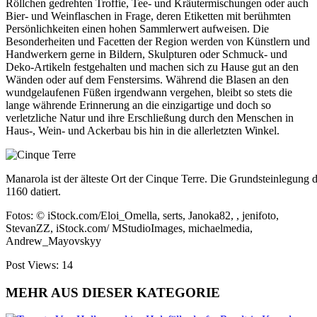
Röllchen gedrehten Troffie, Tee- und Kräutermischungen oder auch
Bier- und Weinflaschen in Frage, deren Etiketten mit berühmten
Persönlichkeiten einen hohen Sammlerwert aufweisen. Die
Besonderheiten und Facetten der Region werden von Künstlern und
Handwerkern gerne in Bildern, Skulpturen oder Schmuck- und
Deko-Artikeln festgehalten und machen sich zu Hause gut an den
Wänden oder auf dem Fenstersims. Während die Blasen an den
wundgelaufenen Füßen irgendwann vergehen, bleibt so stets die
lange währende Erinnerung an die einzigartige und doch so
verletzliche Natur und ihre Erschließung durch den Menschen in
Haus-, Wein- und Ackerbau bis hin in die allerletzten Winkel.
Manarola ist der älteste Ort der Cinque Terre. Die Grundsteinlegung d
1160 datiert.
Fotos: © iStock.com/Eloi_Omella, serts, Janoka82, , jenifoto,
StevanZZ, iStock.com/ MStudioImages, michaelmedia,
Andrew_Mayovskyy
Post Views:
14
MEHR AUS DIESER KATEGORIE