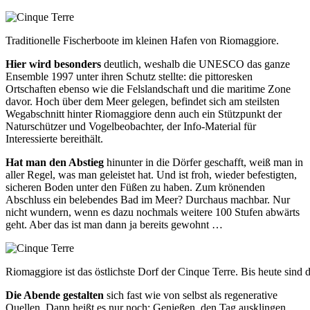
Traditionelle Fischerboote im kleinen Hafen von Riomaggiore.
Hier wird besonders
deutlich, weshalb die UNESCO das ganze
Ensemble 1997 unter ihren Schutz stellte: die pittoresken
Ortschaften ebenso wie die Felslandschaft und die maritime Zone
davor. Hoch über dem Meer gelegen, befindet sich am steilsten
Wegabschnitt hinter Riomaggiore denn auch ein Stützpunkt der
Naturschützer und Vogelbeobachter, der Info-Material für
Interessierte bereithält.
Hat man den Abstieg
hinunter in die Dörfer geschafft, weiß man in
aller Regel, was man geleistet hat. Und ist froh, wieder befestigten,
sicheren Boden unter den Füßen zu haben. Zum krönenden
Abschluss ein belebendes Bad im Meer? Durchaus machbar. Nur
nicht wundern, wenn es dazu nochmals weitere 100 Stufen abwärts
geht. Aber das ist man dann ja bereits gewohnt …
Riomaggiore ist das östlichste Dorf der Cinque Terre. Bis heute sind d
Die Abende gestalten
sich fast wie von selbst als regenerative
Quellen. Dann heißt es nur noch: Genießen, den Tag ausklingen