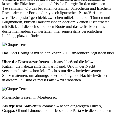
lassen, die Füße hochlegen und frische Energie für den nächsten
Tag sammeln. Ob das bei einem Gläschen Sciacchetrà und frischem
Fisch oder einer Portion der typisch ligurischen Pasta-Variante
„Troffie al pesto“ geschieht, zwischen mittelalterlichen Türmen und
Burgmauern, bunten Häuserfassaden oder am kleinen Fischerhafen
mit Blick auf die sich stapelnden Boote und das weite Meer – es
dürfte niemandem schwerfallen, hier seinen ganz persönlichen
Lieblingsplatz zu finden.
Das Dorf Corniglia mit seinen knapp 250 Einwohnern liegt hoch über
Über die Essensreste
freuen sich anschließend die Möwen und
Katzen, die nahezu allgegenwärtig sind. Und in der Nacht
versammeln sich schon Mal Geckos um die schmiedeeisernen
Straßenlaternen, um ahnungslos vorbeifliegende Nachtschwärmer –
in diesem Fall sind es meist Falter – zu erhaschen.
Malerische Gassen in Monterosso.
Als typische Souvenirs
kommen – neben eingelegten Oliven,
Grappa, Öl und Limoncello – insbesondere Pasta wie die zu kleinen