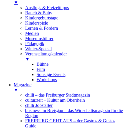
▼
Ausflug- & Freizeittipps
Bauch & Baby
Kindergeburtstage
Kinderspiele
Lernen & Fördern
Medien
Museumsführer
Pädagogik
Winter-Special
Veranstaltungskalender
▼
Bühne
Film
Sonstige Events
Workshops
Magazine
▼
chilli – das Freiburger Stadtmagazin
cultur.zeit – Kultur am Oberrhein
chilli-Jobstarter
business im Breisgau – das Wirtschaftsmagazin für die
Region
FREIBURG GEHT AUS – der Gastro- & Gusto-
Guide