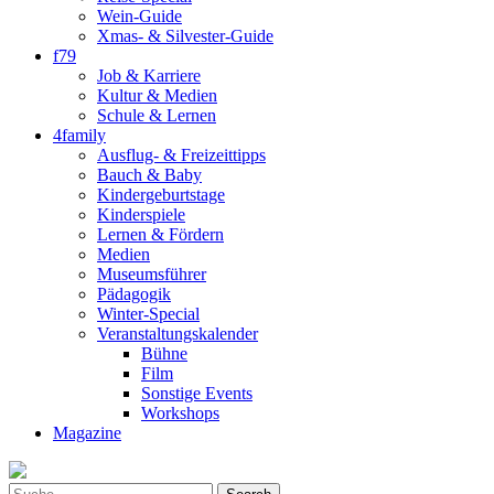
Wein-Guide
Xmas- & Silvester-Guide
f79
Job & Karriere
Kultur & Medien
Schule & Lernen
4family
Ausflug- & Freizeittipps
Bauch & Baby
Kindergeburtstage
Kinderspiele
Lernen & Fördern
Medien
Museumsführer
Pädagogik
Winter-Special
Veranstaltungskalender
Bühne
Film
Sonstige Events
Workshops
Magazine