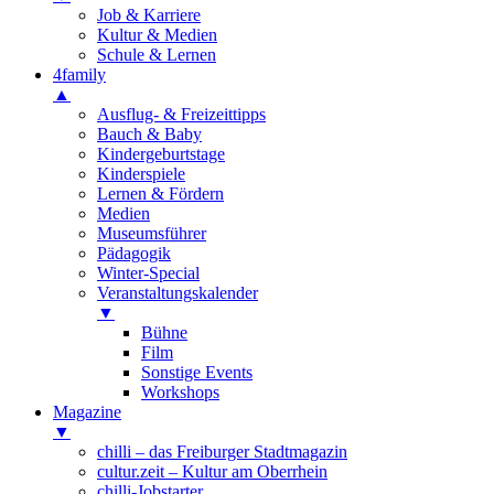
Job & Karriere
Kultur & Medien
Schule & Lernen
4family
▲
Ausflug- & Freizeittipps
Bauch & Baby
Kindergeburtstage
Kinderspiele
Lernen & Fördern
Medien
Museumsführer
Pädagogik
Winter-Special
Veranstaltungskalender
▼
Bühne
Film
Sonstige Events
Workshops
Magazine
▼
chilli – das Freiburger Stadtmagazin
cultur.zeit – Kultur am Oberrhein
chilli-Jobstarter