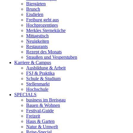
Biergärten
Brunch
Eisdielen
Freiburg geht aus
Hochprozentiges
Merkles Sterneküche
Mittagstisch
Neuigkeiten
Restaurants
Rezept des Monats
Straußen und Vesperstuben
Karriere & Campus
Ausbildung & Arbeit
FSJ & Praktika
Schule & Studium
Stellenmarkt
Hochschule
SPECIALS
business im Breisgau
Bauen & Wohnen
Festival-Guide
Freizeit
Haus & Garten
Natur & Umwelt
Reise-Special