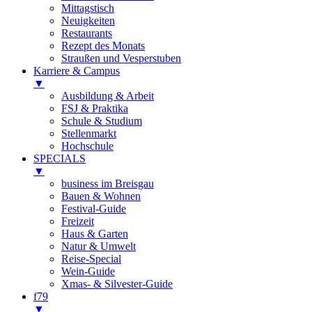
Mittagstisch
Neuigkeiten
Restaurants
Rezept des Monats
Straußen und Vesperstuben
Karriere & Campus
▼
Ausbildung & Arbeit
FSJ & Praktika
Schule & Studium
Stellenmarkt
Hochschule
SPECIALS
▼
business im Breisgau
Bauen & Wohnen
Festival-Guide
Freizeit
Haus & Garten
Natur & Umwelt
Reise-Special
Wein-Guide
Xmas- & Silvester-Guide
f79
▼