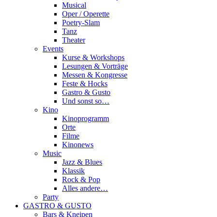
Musical
Oper / Operette
Poetry-Slam
Tanz
Theater
Events
Kurse & Workshops
Lesungen & Vorträge
Messen & Kongresse
Feste & Hocks
Gastro & Gusto
Und sonst so…
Kino
Kinoprogramm
Orte
Filme
Kinonews
Music
Jazz & Blues
Klassik
Rock & Pop
Alles andere…
Party
GASTRO & GUSTO
Bars & Kneipen