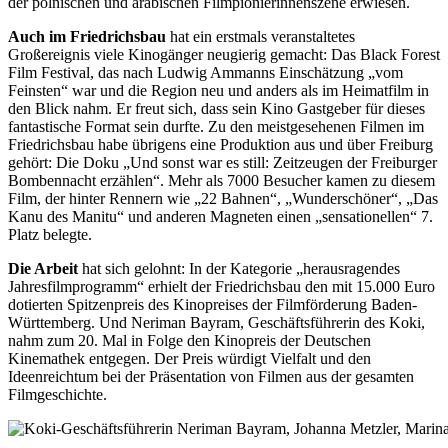
der polnischen und arabischen Filmpionierinnenszene erwiesen.
Auch im Friedrichsbau
hat ein erstmals veranstaltetes
Großereignis viele Kinogänger neugierig gemacht: Das Black Forest
Film Festival, das nach Ludwig Ammanns Einschätzung „vom
Feinsten“ war und die Region neu und anders als im Heimatfilm in
den Blick nahm. Er freut sich, dass sein Kino Gastgeber für dieses
fantastische Format sein durfte. Zu den meistgesehenen Filmen im
Friedrichsbau habe übrigens eine Produktion aus und über Freiburg
gehört: Die Doku „Und sonst war es still: Zeitzeugen der Freiburger
Bombennacht erzählen“. Mehr als 7000 Besucher kamen zu diesem
Film, der hinter Rennern wie „22 Bahnen“, „Wunderschöner“, „Das
Kanu des Manitu“ und anderen Magneten einen „sensationellen“ 7.
Platz belegte.
Die Arbeit
hat sich gelohnt: In der Kategorie „herausragendes
Jahresfilmprogramm“ erhielt der Friedrichsbau den mit 15.000 Euro
dotierten Spitzenpreis des Kinopreises der Filmförderung Baden-
Württemberg. Und Neriman Bayram, Geschäftsführerin des Koki,
nahm zum 20. Mal in Folge den Kinopreis der Deutschen
Kinemathek entgegen. Der Preis würdigt Vielfalt und den
Ideenreichtum bei der Präsentation von Filmen aus der gesamten
Filmgeschichte.