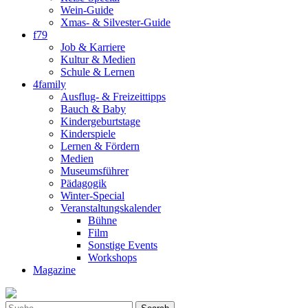
Wein-Guide
Xmas- & Silvester-Guide
f79
Job & Karriere
Kultur & Medien
Schule & Lernen
4family
Ausflug- & Freizeittipps
Bauch & Baby
Kindergeburtstage
Kinderspiele
Lernen & Fördern
Medien
Museumsführer
Pädagogik
Winter-Special
Veranstaltungskalender
Bühne
Film
Sonstige Events
Workshops
Magazine