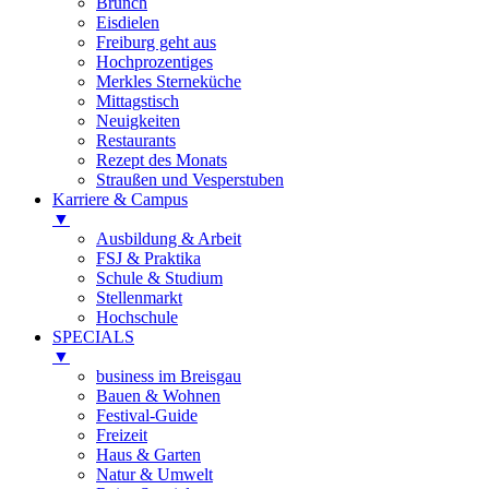
Brunch
Eisdielen
Freiburg geht aus
Hochprozentiges
Merkles Sterneküche
Mittagstisch
Neuigkeiten
Restaurants
Rezept des Monats
Straußen und Vesperstuben
Karriere & Campus
▼
Ausbildung & Arbeit
FSJ & Praktika
Schule & Studium
Stellenmarkt
Hochschule
SPECIALS
▼
business im Breisgau
Bauen & Wohnen
Festival-Guide
Freizeit
Haus & Garten
Natur & Umwelt