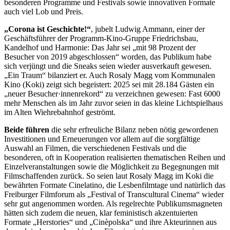
besonderen Programme und Festivals sowie innovativen Formate
auch viel Lob und Preis.
„Corona ist Geschichte!“
, jubelt Ludwig Ammann, einer der
Geschäftsführer der Programm-Kino-Gruppe Friedrichsbau,
Kandelhof und Harmonie: Das Jahr sei „mit 98 Prozent der
Besucher von 2019 abgeschlossen“ worden, das Publikum habe
sich verjüngt und die Sneaks seien wieder ausverkauft gewesen.
„Ein Traum“ bilanziert er. Auch Rosaly Magg vom Kommunalen
Kino (Koki) zeigt sich begeistert: 2025 sei mit 28.184 Gästen ein
„neuer Besucher·innenrekord“ zu verzeichnen gewesen: Fast 6000
mehr Menschen als im Jahr zuvor seien in das kleine Lichtspielhaus
im Alten Wiehrebahnhof geströmt.
Beide führen
die sehr erfreuliche Bilanz neben nötig gewordenen
Investitionen und Erneuerungen vor allem auf die sorgfältige
Auswahl an Filmen, die verschiedenen Festivals und die
besonderen, oft in Kooperation realisierten thematischen Reihen und
Einzelveranstaltungen sowie die Möglichkeit zu Begegnungen mit
Filmschaffenden zurück. So seien laut Rosaly Magg im Koki die
bewährten Formate Cinelatino, die Lesbenfilmtage und natürlich das
Freiburger Filmforum als „Festival of Transcultural Cinema“ wieder
sehr gut angenommen worden. Als regelrechte Publikumsmagneten
hätten sich zudem die neuen, klar feministisch akzentuierten
Formate „Herstories“ und „Cinèpolska“ und ihre Akteurinnen aus