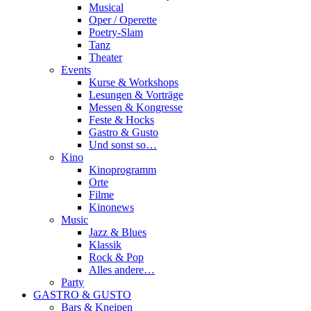
Musical
Oper / Operette
Poetry-Slam
Tanz
Theater
Events
Kurse & Workshops
Lesungen & Vorträge
Messen & Kongresse
Feste & Hocks
Gastro & Gusto
Und sonst so…
Kino
Kinoprogramm
Orte
Filme
Kinonews
Music
Jazz & Blues
Klassik
Rock & Pop
Alles andere…
Party
GASTRO & GUSTO
Bars & Kneipen