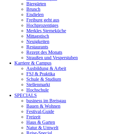
Biergärten
Brunch
Eisdielen
Freiburg geht aus
Hochprozentiges
Merkles Sterneküche
Mittagstisch
Neuigkeiten
Restaurants
Rezept des Monats
Straußen und Vesperstuben
Karriere & Campus
Ausbildung & Arbeit
FSJ & Praktika
Schule & Studium
Stellenmarkt
Hochschule
SPECIALS
business im Breisgau
Bauen & Wohnen
Festival-Guide
Freizeit
Haus & Garten
Natur & Umwelt
Reise-Special