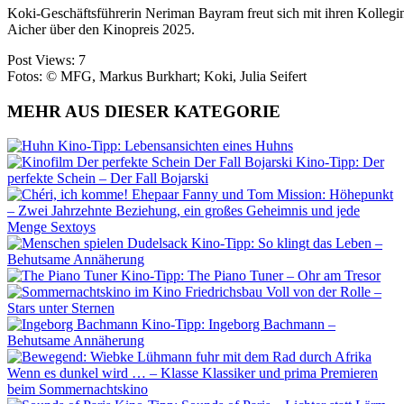
Koki-Geschäftsführerin Neriman Bayram freut sich mit ihren Kollegi
Aicher über den Kinopreis 2025.
Post Views:
7
Fotos: © MFG, Markus Burkhart; Koki, Julia Seifert
MEHR AUS DIESER KATEGORIE
Kino-Tipp: Lebensansichten eines Huhns
Kino-Tipp: Der
perfekte Schein – Der Fall Bojarski
Mission: Höhepunkt
– Zwei Jahrzehnte Beziehung, ein großes Geheimnis und jede
Menge Sextoys
Kino-Tipp: So klingt das Leben –
Behutsame Annäherung
Kino-Tipp: The Piano Tuner – Ohr am Tresor
Voll von der Rolle –
Stars unter Sternen
Kino-Tipp: Ingeborg Bachmann –
Behutsame Annäherung
Wenn es dunkel wird … – Klasse Klassiker und prima Premieren
beim Sommernachtskino