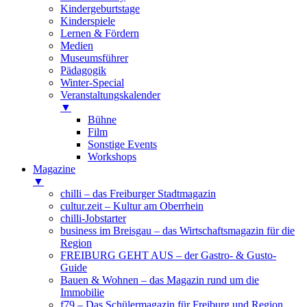
Kindergeburtstage
Kinderspiele
Lernen & Fördern
Medien
Museumsführer
Pädagogik
Winter-Special
Veranstaltungskalender
▼
Bühne
Film
Sonstige Events
Workshops
Magazine
▼
chilli – das Freiburger Stadtmagazin
cultur.zeit – Kultur am Oberrhein
chilli-Jobstarter
business im Breisgau – das Wirtschaftsmagazin für die
Region
FREIBURG GEHT AUS – der Gastro- & Gusto-
Guide
Bauen & Wohnen – das Magazin rund um die
Immobilie
f79 – Das Schülermagazin für Freiburg und Region