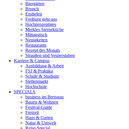
Biergärten
Brunch
Eisdielen
Freiburg geht aus
Hochprozentiges
Merkles Sterneküche
Mittagstisch
Neuigkeiten
Restaurants
Rezept des Monats
Straußen und Vesperstuben
Karriere & Campus
Ausbildung & Arbeit
FSJ & Praktika
Schule & Studium
Stellenmarkt
Hochschule
SPECIALS
business im Breisgau
Bauen & Wohnen
Festival-Guide
Freizeit
Haus & Garten
Natur & Umwelt
Reise-Special