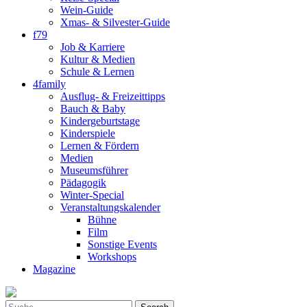
Wein-Guide
Xmas- & Silvester-Guide
f79
Job & Karriere
Kultur & Medien
Schule & Lernen
4family
Ausflug- & Freizeittipps
Bauch & Baby
Kindergeburtstage
Kinderspiele
Lernen & Fördern
Medien
Museumsführer
Pädagogik
Winter-Special
Veranstaltungskalender
Bühne
Film
Sonstige Events
Workshops
Magazine