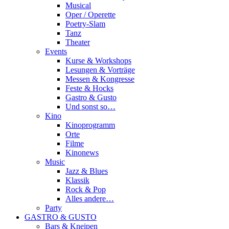
Musical
Oper / Operette
Poetry-Slam
Tanz
Theater
Events
Kurse & Workshops
Lesungen & Vorträge
Messen & Kongresse
Feste & Hocks
Gastro & Gusto
Und sonst so…
Kino
Kinoprogramm
Orte
Filme
Kinonews
Music
Jazz & Blues
Klassik
Rock & Pop
Alles andere…
Party
GASTRO & GUSTO
Bars & Kneipen