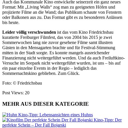
Auch das Kommunale Kino entwickelte seinerzeit ein ganz neues
Format: Mit „Living Walls“ zog man zu geeigneten Höfen und
projizierte Filme an die Wand; das Publikum schaute von Fenstern
oder Balkonen aus zu. Das Format gibt es zu besonderen Anlässen
bis heute.
Leider völlig verschwunden
ist das vom Kino Friedrichsbau
kuratierte Freiburger Filmfest, das von 2004 bis 2015 je zwei
Sommerwochen lang nie zuvor gesehene Filme samt illustren
Gästen in den Mensagarten brachte und für Festival-Stimmung
mitten in der Stadt sorgte. Es konnte mangels ausreichender
Finanzierung nicht weitergeführt werden. Und da auch Freiluftkino-
Versuche im Seepark nicht weitergeführt wurden, ist uns – bis auf
ein paar einzelne Events in der Regio – lediglich das
Sommernachtskino geblieben. Zum Glück.
Foto: © Friedrichsbau
Post Views:
20
MEHR AUS DIESER KATEGORIE
Kino-Tipp: Lebensansichten eines Huhns
Kino-Tipp: Der
perfekte Schein – Der Fall Bojarski