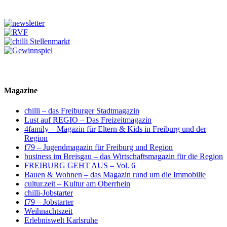
Magazine
chilli – das Freiburger Stadtmagazin
Lust auf REGIO – Das Freizeitmagazin
4family – Magazin für Eltern & Kids in Freiburg und der
Region
f79 – Jugendmagazin für Freiburg und Region
business im Breisgau – das Wirtschaftsmagazin für die Region
FREIBURG GEHT AUS – Vol. 6
Bauen & Wohnen – das Magazin rund um die Immobilie
cultur.zeit – Kultur am Oberrhein
chilli-Jobstarter
f79 – Jobstarter
Weihnachtszeit
Erlebniswelt Karlsruhe