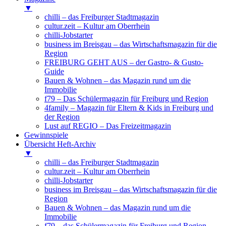
▼
chilli – das Freiburger Stadtmagazin
cultur.zeit – Kultur am Oberrhein
chilli-Jobstarter
business im Breisgau – das Wirtschaftsmagazin für die
Region
FREIBURG GEHT AUS – der Gastro- & Gusto-
Guide
Bauen & Wohnen – das Magazin rund um die
Immobilie
f79 – Das Schülermagazin für Freiburg und Region
4family – Magazin für Eltern & Kids in Freiburg und
der Region
Lust auf REGIO – Das Freizeitmagazin
Gewinnspiele
Übersicht Heft-Archiv
▼
chilli – das Freiburger Stadtmagazin
cultur.zeit – Kultur am Oberrhein
chilli-Jobstarter
business im Breisgau – das Wirtschaftsmagazin für die
Region
Bauen & Wohnen – das Magazin rund um die
Immobilie
f79 – das Schülermagazin für Freiburg und Region