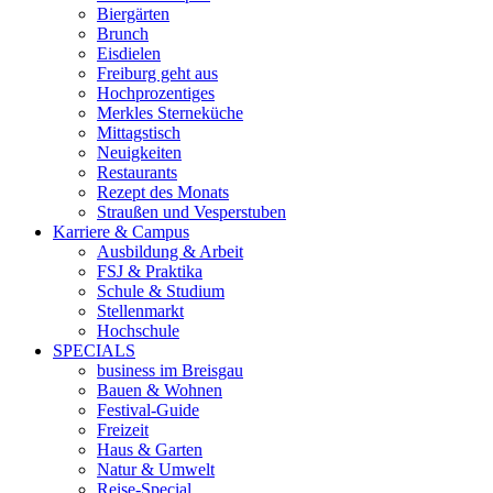
Biergärten
Brunch
Eisdielen
Freiburg geht aus
Hochprozentiges
Merkles Sterneküche
Mittagstisch
Neuigkeiten
Restaurants
Rezept des Monats
Straußen und Vesperstuben
Karriere & Campus
Ausbildung & Arbeit
FSJ & Praktika
Schule & Studium
Stellenmarkt
Hochschule
SPECIALS
business im Breisgau
Bauen & Wohnen
Festival-Guide
Freizeit
Haus & Garten
Natur & Umwelt
Reise-Special