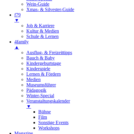
Wein-Guide
Xmas- & Silvester-Guide
f79
▼
Job & Karriere
Kultur & Medien
Schule & Lernen
4family
▲
Ausflug- & Freizeittipps
Bauch & Baby
Kindergeburtstage
Kinderspiele
Lernen & Fördern
Medien
Museumsführer
Pädagogik
Winter-Special
Veranstaltungskalender
▼
Bühne
Film
Sonstige Events
Workshops
Magazine