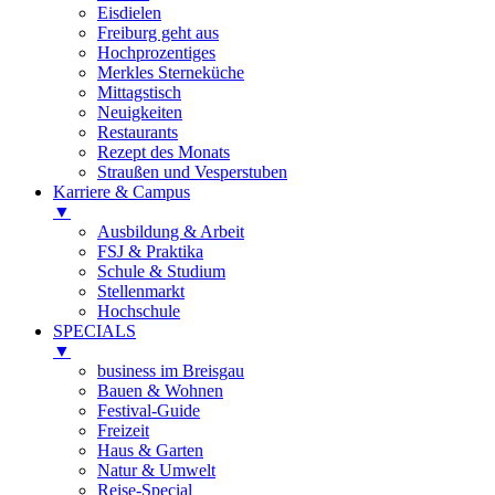
Eisdielen
Freiburg geht aus
Hochprozentiges
Merkles Sterneküche
Mittagstisch
Neuigkeiten
Restaurants
Rezept des Monats
Straußen und Vesperstuben
Karriere & Campus
▼
Ausbildung & Arbeit
FSJ & Praktika
Schule & Studium
Stellenmarkt
Hochschule
SPECIALS
▼
business im Breisgau
Bauen & Wohnen
Festival-Guide
Freizeit
Haus & Garten
Natur & Umwelt
Reise-Special