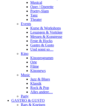
Musical
Oper / Operette
Poetry-Slam
Tanz
Theater
Events
Kurse & Workshops
Lesungen & Vorträge
Messen & Kongresse
Feste & Hocks
Gastro & Gusto
Und sonst so…
Kino
Kinoprogramm
Orte
Filme
Kinonews
Music
Jazz & Blues
Klassik
Rock & Pop
Alles andere…
Party
GASTRO & GUSTO
Bars & Kneipen