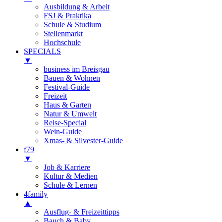
Ausbildung & Arbeit
FSJ & Praktika
Schule & Studium
Stellenmarkt
Hochschule
SPECIALS
▼
business im Breisgau
Bauen & Wohnen
Festival-Guide
Freizeit
Haus & Garten
Natur & Umwelt
Reise-Special
Wein-Guide
Xmas- & Silvester-Guide
f79
▼
Job & Karriere
Kultur & Medien
Schule & Lernen
4family
▲
Ausflug- & Freizeittipps
Bauch & Baby