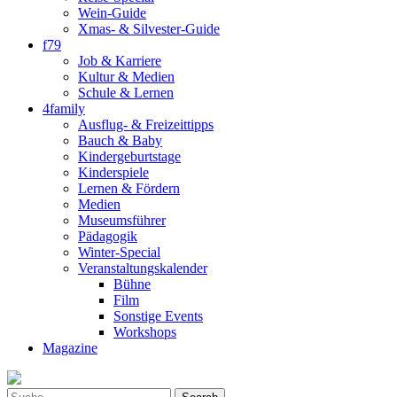
Wein-Guide
Xmas- & Silvester-Guide
f79
Job & Karriere
Kultur & Medien
Schule & Lernen
4family
Ausflug- & Freizeittipps
Bauch & Baby
Kindergeburtstage
Kinderspiele
Lernen & Fördern
Medien
Museumsführer
Pädagogik
Winter-Special
Veranstaltungskalender
Bühne
Film
Sonstige Events
Workshops
Magazine