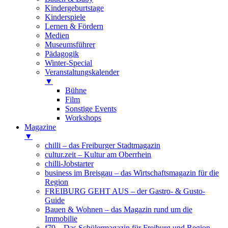
Kindergeburtstage
Kinderspiele
Lernen & Fördern
Medien
Museumsführer
Pädagogik
Winter-Special
Veranstaltungskalender
▼
Bühne
Film
Sonstige Events
Workshops
Magazine
▼
chilli – das Freiburger Stadtmagazin
cultur.zeit – Kultur am Oberrhein
chilli-Jobstarter
business im Breisgau – das Wirtschaftsmagazin für die
Region
FREIBURG GEHT AUS – der Gastro- & Gusto-
Guide
Bauen & Wohnen – das Magazin rund um die
Immobilie
f79 – Das Schülermagazin für Freiburg und Region