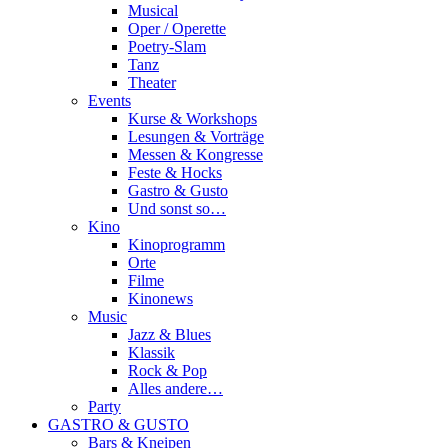
Musical
Oper / Operette
Poetry-Slam
Tanz
Theater
Events
Kurse & Workshops
Lesungen & Vorträge
Messen & Kongresse
Feste & Hocks
Gastro & Gusto
Und sonst so…
Kino
Kinoprogramm
Orte
Filme
Kinonews
Music
Jazz & Blues
Klassik
Rock & Pop
Alles andere…
Party
GASTRO & GUSTO
Bars & Kneipen