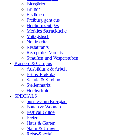
Biergärten
Brunch
Eisdielen
Freiburg geht aus
Hochprozentiges
Merkles Sterneküche
Mittagstisch
Neuigkeiten
Restaurants
Rezept des Monats
Straußen und Vesperstuben
Karriere & Campus
Ausbildung & Arbeit
FSJ & Praktika
Schule & Studium
Stellenmarkt
Hochschule
SPECIALS
business im Breisgau
Bauen & Wohnen
Festival-Guide
Freizeit
Haus & Garten
Natur & Umwelt
Reise-Special