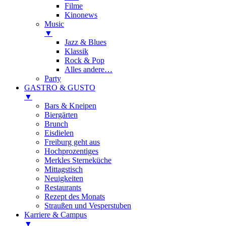
Filme
Kinonews
Music
▼
Jazz & Blues
Klassik
Rock & Pop
Alles andere…
Party
GASTRO & GUSTO
▼
Bars & Kneipen
Biergärten
Brunch
Eisdielen
Freiburg geht aus
Hochprozentiges
Merkles Sterneküche
Mittagstisch
Neuigkeiten
Restaurants
Rezept des Monats
Straußen und Vesperstuben
Karriere & Campus
▼