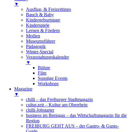
▼
Ausflug- & Freizeittipps
Bauch & Baby
Kindergeburtstage
Kinderspiele
Lernen & Fördern
Medien
Museumsführer
Pädagogik
Winter-Special
Veranstaltungskalender
▼
Bühne
Film
Sonstige Events
Workshops
Magazine
▼
chilli – das Freiburger Stadtmagazin
cultur.zeit – Kultur am Oberrhein
chilli-Jobstarter
business im Breisgau – das Wirtschaftsmagazin für die
Region
FREIBURG GEHT AUS – der Gastro- & Gusto-
Guide