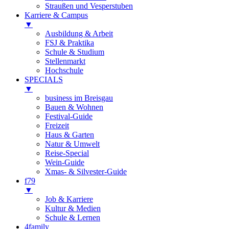
Straußen und Vesperstuben
Karriere & Campus
▼
Ausbildung & Arbeit
FSJ & Praktika
Schule & Studium
Stellenmarkt
Hochschule
SPECIALS
▼
business im Breisgau
Bauen & Wohnen
Festival-Guide
Freizeit
Haus & Garten
Natur & Umwelt
Reise-Special
Wein-Guide
Xmas- & Silvester-Guide
f79
▼
Job & Karriere
Kultur & Medien
Schule & Lernen
4family