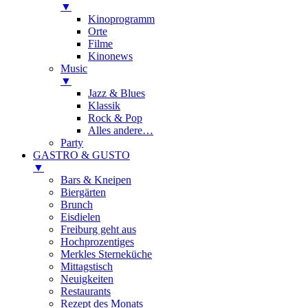
▼
Kinoprogramm
Orte
Filme
Kinonews
Music
▼
Jazz & Blues
Klassik
Rock & Pop
Alles andere…
Party
GASTRO & GUSTO
▼
Bars & Kneipen
Biergärten
Brunch
Eisdielen
Freiburg geht aus
Hochprozentiges
Merkles Sterneküche
Mittagstisch
Neuigkeiten
Restaurants
Rezept des Monats