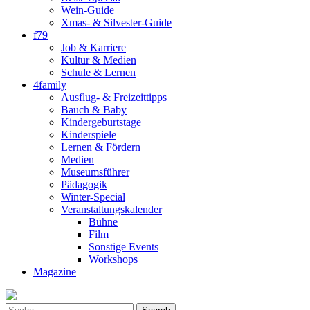
Wein-Guide
Xmas- & Silvester-Guide
f79
Job & Karriere
Kultur & Medien
Schule & Lernen
4family
Ausflug- & Freizeittipps
Bauch & Baby
Kindergeburtstage
Kinderspiele
Lernen & Fördern
Medien
Museumsführer
Pädagogik
Winter-Special
Veranstaltungskalender
Bühne
Film
Sonstige Events
Workshops
Magazine