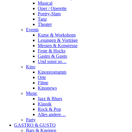
Musical
Oper / Operette
Poetry-Slam
Tanz
Theater
Events
Kurse & Workshops
Lesungen & Vorträge
Messen & Kongresse
Feste & Hocks
Gastro & Gusto
Und sonst so…
Kino
Kinoprogramm
Orte
Filme
Kinonews
Music
Jazz & Blues
Klassik
Rock & Pop
Alles andere…
Party
GASTRO & GUSTO
Bars & Kneipen