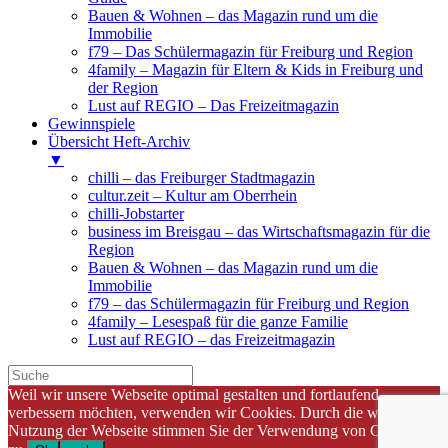
Bauen & Wohnen – das Magazin rund um die
Immobilie
f79 – Das Schülermagazin für Freiburg und Region
4family – Magazin für Eltern & Kids in Freiburg und
der Region
Lust auf REGIO – Das Freizeitmagazin
Gewinnspiele
Übersicht Heft-Archiv
▼
chilli – das Freiburger Stadtmagazin
cultur.zeit – Kultur am Oberrhein
chilli-Jobstarter
business im Breisgau – das Wirtschaftsmagazin für die
Region
Bauen & Wohnen – das Magazin rund um die
Immobilie
f79 – das Schülermagazin für Freiburg und Region
4family – Lesespaß für die ganze Familie
Lust auf REGIO – das Freizeitmagazin
Weil wir unsere Webseite optimal gestalten und fortlaufend
verbessern möchten, verwenden wir Cookies. Durch die weitere
Nutzung der Webseite stimmen Sie der Verwendung von Cookies