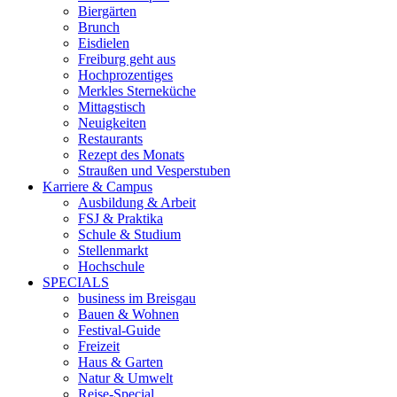
Biergärten
Brunch
Eisdielen
Freiburg geht aus
Hochprozentiges
Merkles Sterneküche
Mittagstisch
Neuigkeiten
Restaurants
Rezept des Monats
Straußen und Vesperstuben
Karriere & Campus
Ausbildung & Arbeit
FSJ & Praktika
Schule & Studium
Stellenmarkt
Hochschule
SPECIALS
business im Breisgau
Bauen & Wohnen
Festival-Guide
Freizeit
Haus & Garten
Natur & Umwelt
Reise-Special