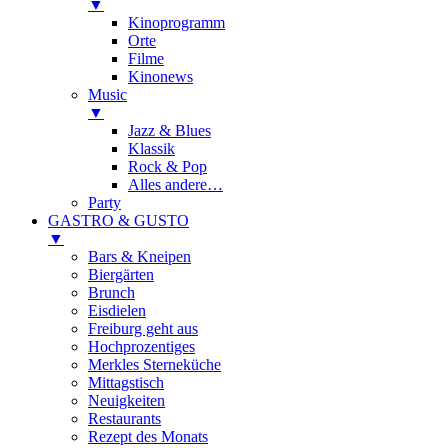
▼
Kinoprogramm
Orte
Filme
Kinonews
Music
▼
Jazz & Blues
Klassik
Rock & Pop
Alles andere…
Party
GASTRO & GUSTO
▼
Bars & Kneipen
Biergärten
Brunch
Eisdielen
Freiburg geht aus
Hochprozentiges
Merkles Sterneküche
Mittagstisch
Neuigkeiten
Restaurants
Rezept des Monats