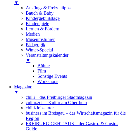
▼
Ausflug- & Freizeittipps
Bauch & Baby
Kindergeburtstage
Kinderspiele
Lernen & Fördern
Medien
Museumsführer
Pädagogik
Winter-Special
Veranstaltungskalender
▼
Bühne
Film
Sonstige Events
Workshops
Magazine
▼
chilli – das Freiburger Stadtmagazin
cultur.zeit – Kultur am Oberrhein
chilli-Jobstarter
business im Breisgau – das Wirtschaftsmagazin für die
Region
FREIBURG GEHT AUS – der Gastro- & Gusto-
Guide