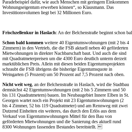
Paradebeispiel dafür, wie auch Menschen mit geringem Einkommen
Wohnungseigentum erwerben können“, so Klausmann. Das
Investitionsvolumen liegt bei 32 Millionen Euro.
Frischzellenkur in Haslach
: An der Belchenstraße beginnt schon 
Schon bald kommen
weitere 40 Eigentumswohnungen (mit 2 bis 4
Zimmern) in den Vertrieb, die die FSB aktuell neben 40 geförderten
Mietwohnungen in direkter Nachbarschaft baut. Und auch die sind
mit Quadratmeterpreisen um die 4300 Euro deutlich unterm derzeit
marktüblichen Preis. Allein mit diesen beiden Eigentumsprojekten
schraubt die FSB übrigens die bisherige Eigentumsquote in
Weingarten (5 Prozent) um 50 Prozent auf 7,5 Prozent nach oben.
Nicht weit weg
, an der Belchenstraße in Haslach, wird die Stadtbau
demnächst 42 Eigentumswohnungen (mit 2 bis 5 Zimmern und 50
bis 131 Quadratmetern) bauen. Im Neubaugebiet Innere Elben in St.
Georgen wartet noch ein Projekt mit 23 Eigentumswohnungen (2
bis 4 Zimmer, 52 bis 119 Quadratmeter) und am Rennweg mit zwei
Dutzend Einheiten ein weiteres, das durch den Erlös aus dem
Verkauf von Eigentumswohnungen Mittel für den Bau von
geförderten Mietwohnungen und die Sanierung des aktuell rund
8300 Wohnungen fassenden Bestandes bereitstellt. 