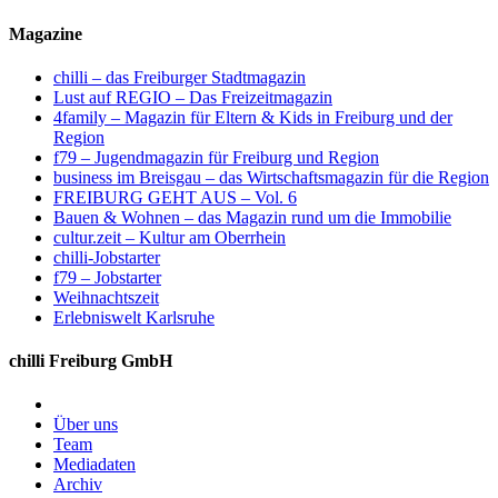
Magazine
chilli – das Freiburger Stadtmagazin
Lust auf REGIO – Das Freizeitmagazin
4family – Magazin für Eltern & Kids in Freiburg und der
Region
f79 – Jugendmagazin für Freiburg und Region
business im Breisgau – das Wirtschaftsmagazin für die Region
FREIBURG GEHT AUS – Vol. 6
Bauen & Wohnen – das Magazin rund um die Immobilie
cultur.zeit – Kultur am Oberrhein
chilli-Jobstarter
f79 – Jobstarter
Weihnachtszeit
Erlebniswelt Karlsruhe
chilli Freiburg GmbH
Über uns
Team
Mediadaten
Archiv