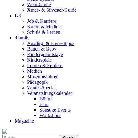
Wein-Guide
Xmas- & Silvester-Guide
f79
Job & Karriere
Kultur & Medien
Schule & Lernen
4family
Ausflug- & Freizeittipps
Bauch & Baby
Kindergeburtstage
Kinderspiele
Lernen & Fördern
Medien
Museumsführer
Pädagogik
Winter-Special
Veranstaltungskalender
Bühne
Film
Sonstige Events
Workshops
Magazine