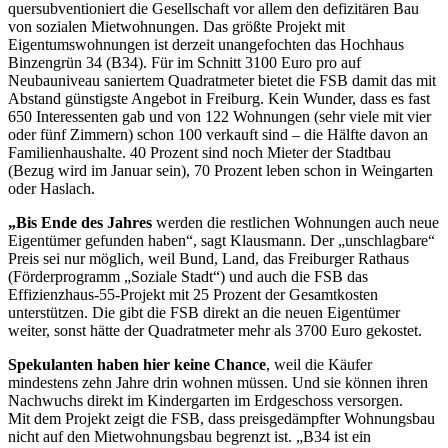
quersubventioniert die Gesellschaft vor allem den defizitären Bau
von sozialen Mietwohnungen. Das größte Projekt mit
Eigentumswohnungen ist derzeit unangefochten das Hochhaus
Binzengrün 34 (B34). Für im Schnitt 3100 Euro pro auf
Neubauniveau saniertem Quadratmeter bietet die FSB damit das mit
Abstand günstigste Angebot in Freiburg. Kein Wunder, dass es fast
650 Interessenten gab und von 122 Wohnungen (sehr viele mit vier
oder fünf Zimmern) schon 100 verkauft sind – die Hälfte davon an
Familienhaushalte. 40 Prozent sind noch Mieter der Stadtbau
(Bezug wird im Januar sein), 70 Prozent leben schon in Weingarten
oder Haslach.
„Bis Ende des Jahres
werden die restlichen Wohnungen auch neue
Eigentümer gefunden haben“, sagt Klausmann. Der „unschlagbare“
Preis sei nur möglich, weil Bund, Land, das Freiburger Rathaus
(Förderprogramm „Soziale Stadt“) und auch die FSB das
Effizienzhaus-55-Projekt mit 25 Prozent der Gesamtkosten
unterstützen. Die gibt die FSB direkt an die neuen Eigentümer
weiter, sonst hätte der Quadratmeter mehr als 3700 Euro gekostet.
Spekulanten haben hier keine Chance
, weil die Käufer
mindestens zehn Jahre drin wohnen müssen. Und sie können ihren
Nachwuchs direkt im Kindergarten im Erdgeschoss versorgen.
Mit dem Projekt zeigt die FSB, dass preisgedämpfter Wohnungsbau
nicht auf den Mietwohnungsbau begrenzt ist. „B34 ist ein