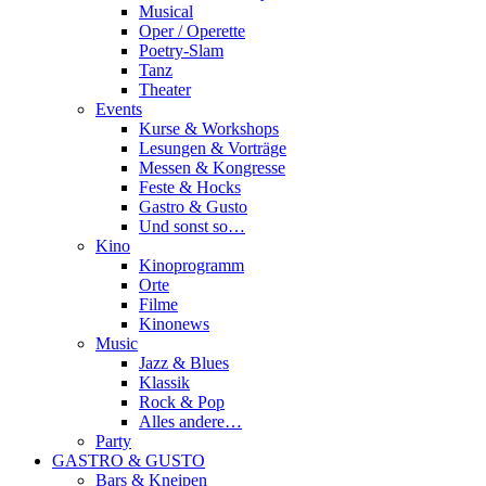
Musical
Oper / Operette
Poetry-Slam
Tanz
Theater
Events
Kurse & Workshops
Lesungen & Vorträge
Messen & Kongresse
Feste & Hocks
Gastro & Gusto
Und sonst so…
Kino
Kinoprogramm
Orte
Filme
Kinonews
Music
Jazz & Blues
Klassik
Rock & Pop
Alles andere…
Party
GASTRO & GUSTO
Bars & Kneipen