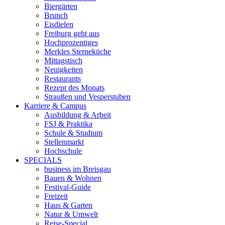
Biergärten
Brunch
Eisdielen
Freiburg geht aus
Hochprozentiges
Merkles Sterneküche
Mittagstisch
Neuigkeiten
Restaurants
Rezept des Monats
Straußen und Vesperstuben
Karriere & Campus
Ausbildung & Arbeit
FSJ & Praktika
Schule & Studium
Stellenmarkt
Hochschule
SPECIALS
business im Breisgau
Bauen & Wohnen
Festival-Guide
Freizeit
Haus & Garten
Natur & Umwelt
Reise-Special