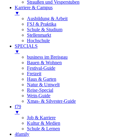
Straußen und Vesperstuben
Karriere & Campus
▼
Ausbildung & Arbeit
FSJ & Praktika
Schule & Studium
Stellenmarkt
Hochschule
SPECIALS
▼
business im Breisgau
Bauen & Wohnen
Festival-Guide
Freizeit
Haus & Garten
Natur & Umwelt
Reise-Special
Wein-Guide
Xmas- & Silvester-Guide
f79
▼
Job & Karriere
Kultur & Medien
Schule & Lernen
4family