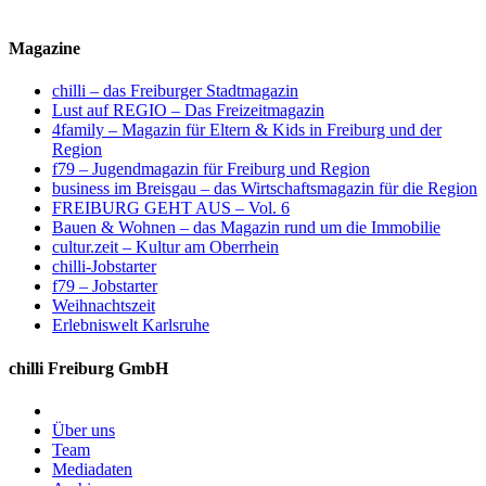
Magazine
chilli – das Freiburger Stadtmagazin
Lust auf REGIO – Das Freizeitmagazin
4family – Magazin für Eltern & Kids in Freiburg und der
Region
f79 – Jugendmagazin für Freiburg und Region
business im Breisgau – das Wirtschaftsmagazin für die Region
FREIBURG GEHT AUS – Vol. 6
Bauen & Wohnen – das Magazin rund um die Immobilie
cultur.zeit – Kultur am Oberrhein
chilli-Jobstarter
f79 – Jobstarter
Weihnachtszeit
Erlebniswelt Karlsruhe
chilli Freiburg GmbH
Über uns
Team
Mediadaten