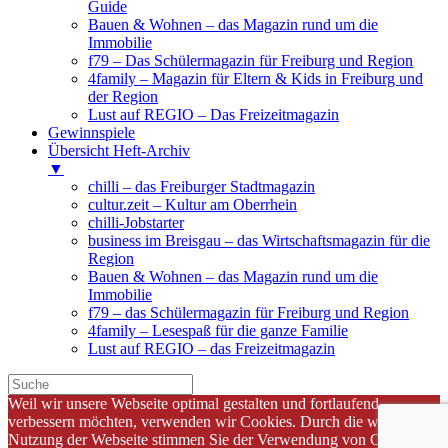
Guide
Bauen & Wohnen – das Magazin rund um die
Immobilie
f79 – Das Schülermagazin für Freiburg und Region
4family – Magazin für Eltern & Kids in Freiburg und
der Region
Lust auf REGIO – Das Freizeitmagazin
Gewinnspiele
Übersicht Heft-Archiv
▼
chilli – das Freiburger Stadtmagazin
cultur.zeit – Kultur am Oberrhein
chilli-Jobstarter
business im Breisgau – das Wirtschaftsmagazin für die
Region
Bauen & Wohnen – das Magazin rund um die
Immobilie
f79 – das Schülermagazin für Freiburg und Region
4family – Lesespaß für die ganze Familie
Lust auf REGIO – das Freizeitmagazin
Weil wir unsere Webseite optimal gestalten und fortlaufend
verbessern möchten, verwenden wir Cookies. Durch die weitere
Nutzung der Webseite stimmen Sie der Verwendung von Cookies