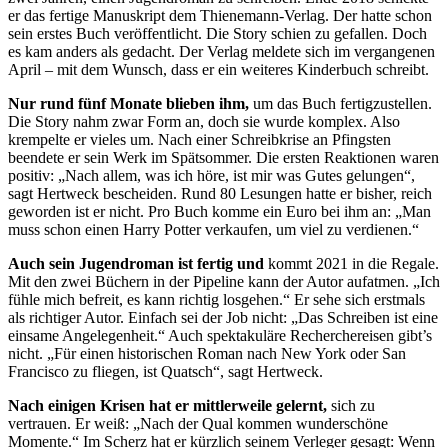
er das fertige Manuskript dem Thienemann-Verlag. Der hatte schon
sein erstes Buch veröffentlicht. Die Story schien zu gefallen. Doch
es kam anders als gedacht. Der Verlag meldete sich im vergangenen
April – mit dem Wunsch, dass er ein weiteres Kinderbuch schreibt.
Nur rund fünf Monate blieben ihm,
um das Buch fertigzustellen.
Die Story nahm zwar Form an, doch sie wurde komplex. Also
krempelte er vieles um. Nach einer Schreibkrise an Pfingsten
beendete er sein Werk im Spätsommer. Die ersten Reaktionen waren
positiv: „Nach allem, was ich höre, ist mir was Gutes gelungen“,
sagt Hertweck bescheiden. Rund 80 Lesungen hatte er bisher, reich
geworden ist er nicht. Pro Buch komme ein Euro bei ihm an: „Man
muss schon einen Harry Potter verkaufen, um viel zu verdienen.“
Auch sein Jugendroman ist fertig und
kommt 2021 in die Regale.
Mit den zwei Büchern in der Pipeline kann der Autor aufatmen. „Ich
fühle mich befreit, es kann richtig losgehen.“ Er sehe sich erstmals
als richtiger Autor. Einfach sei der Job nicht: „Das Schreiben ist eine
einsame Angelegenheit.“ Auch spektakuläre Recherche­reisen gibt’s
nicht. „Für einen historischen Roman nach New York oder San
Francisco zu fliegen, ist Quatsch“, sagt Hertweck.
Nach einigen Krisen hat er mittlerweile gelernt,
sich zu
vertrauen. Er weiß: „Nach der Qual kommen wunderschöne
Momente.“ Im Scherz hat er kürzlich seinem Verleger gesagt: Wenn