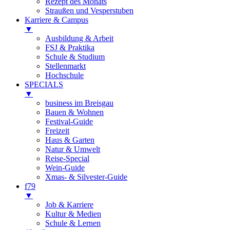
Rezept des Monats
Straußen und Vesperstuben
Karriere & Campus
▼
Ausbildung & Arbeit
FSJ & Praktika
Schule & Studium
Stellenmarkt
Hochschule
SPECIALS
▼
business im Breisgau
Bauen & Wohnen
Festival-Guide
Freizeit
Haus & Garten
Natur & Umwelt
Reise-Special
Wein-Guide
Xmas- & Silvester-Guide
f79
▼
Job & Karriere
Kultur & Medien
Schule & Lernen