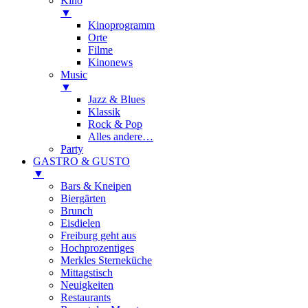
Kino
▼
Kinoprogramm
Orte
Filme
Kinonews
Music
▼
Jazz & Blues
Klassik
Rock & Pop
Alles andere…
Party
GASTRO & GUSTO
▼
Bars & Kneipen
Biergärten
Brunch
Eisdielen
Freiburg geht aus
Hochprozentiges
Merkles Sterneküche
Mittagstisch
Neuigkeiten
Restaurants