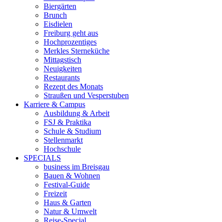
Biergärten
Brunch
Eisdielen
Freiburg geht aus
Hochprozentiges
Merkles Sterneküche
Mittagstisch
Neuigkeiten
Restaurants
Rezept des Monats
Straußen und Vesperstuben
Karriere & Campus
Ausbildung & Arbeit
FSJ & Praktika
Schule & Studium
Stellenmarkt
Hochschule
SPECIALS
business im Breisgau
Bauen & Wohnen
Festival-Guide
Freizeit
Haus & Garten
Natur & Umwelt
Reise-Special