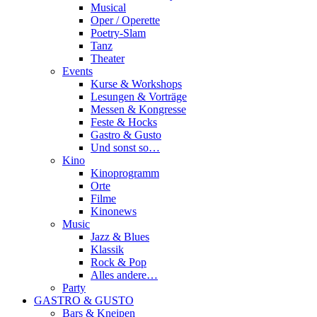
Musical
Oper / Operette
Poetry-Slam
Tanz
Theater
Events
Kurse & Workshops
Lesungen & Vorträge
Messen & Kongresse
Feste & Hocks
Gastro & Gusto
Und sonst so…
Kino
Kinoprogramm
Orte
Filme
Kinonews
Music
Jazz & Blues
Klassik
Rock & Pop
Alles andere…
Party
GASTRO & GUSTO
Bars & Kneipen