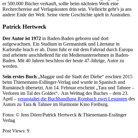
er 500.000 Bücher verkauft, sollte beim nächsten Werk eine
Recherchereise auf Verlagskosten drin sein. Vielleicht geht’s ja ans
andere Ende der Welt. Seine vierte Geschichte spielt in Australien.
Patrick Hertweck
Der Autor ist 1972
in Baden-Baden geboren und dort
aufgewachsen. Ein Studium in Germanistik und Litertatur in
Karlsruhe brach er ab. Dann fuhr er mit dem Fahrrad durch Europa
und arbeitete anschließend für ein Medienunternehmen in Baden-
Baden. Mit 40 Jahren beschloss der heute 47-Jährige, Autor zu
werden.
Sein erstes Buch
„Maggie und die Stadt der Diebe“ erschien 2015
beim Thienemann-Esllinger-Verlag und wurde in Spanisch und
Rumänisch übersetzt. Am 14. Februar erscheint „Tara und Tahnee –
Verloren im Tal des Goldes“. Am Welttag des Buches – dem 23.
April –
veranstaltet die Buchhandlung Rombach zwei Lesungen
des
Autors zu Tara & Tahnee im Harmonie Kino Freiburg.
Fotos: © Jens Dörre/Patrick Hertweck & Thienemann-Esslinger
Verlag
Post Views:
9