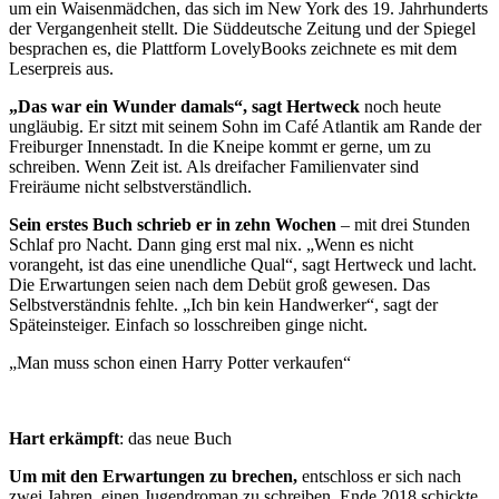
um ein Waisenmädchen, das sich im New York des 19. Jahrhunderts
der Vergangenheit stellt. Die Süddeutsche Zeitung und der Spiegel
besprachen es, die Plattform LovelyBooks zeichnete es mit dem
Leserpreis aus.
„Das war ein Wunder damals“, sagt Hertweck
noch heute
ungläubig. Er sitzt mit seinem Sohn im Café Atlantik am Rande der
Freiburger Innenstadt. In die Kneipe kommt er gerne, um zu
schreiben. Wenn Zeit ist. Als dreifacher Familienvater sind
Freiräume nicht selbstverständlich.
Sein erstes Buch schrieb er in zehn Wochen
– mit drei Stunden
Schlaf pro Nacht. Dann ging erst mal nix. „Wenn es nicht
vorangeht, ist das eine unendliche Qual“, sagt Hertweck und lacht.
Die Erwartungen seien nach dem Debüt groß gewesen. Das
Selbstverständnis fehlte. „Ich bin kein Handwerker“, sagt der
Späteinsteiger. Einfach so losschreiben ginge nicht.
„Man muss schon einen Harry Potter verkaufen“
Hart erkämpft
: das neue Buch
Um mit den Erwartungen zu brechen,
entschloss er sich nach
zwei Jahren, einen Jugendroman zu schreiben. Ende 2018 schickte