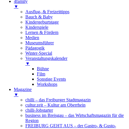
4family
▼
Ausflug- & Freizeittipps
Bauch & Baby
Kindergeburtstage
Kinderspiele
Lernen & Fördern
Medien
Museumsführer
Pädagogik
Winter-Special
Veranstaltungskalender
▼
Bühne
Film
Sonstige Events
Workshops
Magazine
▼
chilli – das Freiburger Stadtmagazin
cultur.zeit – Kultur am Oberrhein
chilli-Jobstarter
business im Breisgau – das Wirtschaftsmagazin für die
Region
FREIBURG GEHT AUS – der Gastro- & Gusto-