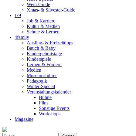
Wein-Guide
Xmas- & Silvester-Guide
f79
Job & Karriere
Kultur & Medien
Schule & Lernen
4family
Ausflug- & Freizeittipps
Bauch & Baby
Kindergeburtstage
Kinderspiele
Lernen & Fördern
Medien
Museumsführer
Pädagogik
Winter-Special
Veranstaltungskalender
Bühne
Film
Sonstige Events
Workshops
Magazine