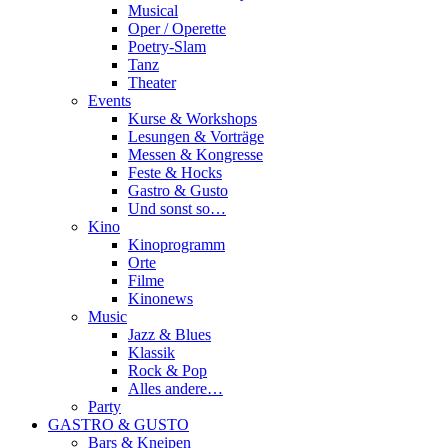
Musical
Oper / Operette
Poetry-Slam
Tanz
Theater
Events
Kurse & Workshops
Lesungen & Vorträge
Messen & Kongresse
Feste & Hocks
Gastro & Gusto
Und sonst so…
Kino
Kinoprogramm
Orte
Filme
Kinonews
Music
Jazz & Blues
Klassik
Rock & Pop
Alles andere…
Party
GASTRO & GUSTO
Bars & Kneipen