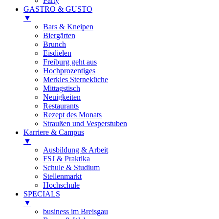
Party
GASTRO & GUSTO
▼
Bars & Kneipen
Biergärten
Brunch
Eisdielen
Freiburg geht aus
Hochprozentiges
Merkles Sterneküche
Mittagstisch
Neuigkeiten
Restaurants
Rezept des Monats
Straußen und Vesperstuben
Karriere & Campus
▼
Ausbildung & Arbeit
FSJ & Praktika
Schule & Studium
Stellenmarkt
Hochschule
SPECIALS
▼
business im Breisgau