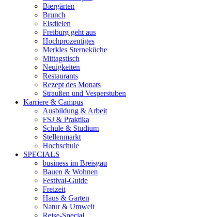
Biergärten
Brunch
Eisdielen
Freiburg geht aus
Hochprozentiges
Merkles Sterneküche
Mittagstisch
Neuigkeiten
Restaurants
Rezept des Monats
Straußen und Vesperstuben
Karriere & Campus
Ausbildung & Arbeit
FSJ & Praktika
Schule & Studium
Stellenmarkt
Hochschule
SPECIALS
business im Breisgau
Bauen & Wohnen
Festival-Guide
Freizeit
Haus & Garten
Natur & Umwelt
Reise-Special