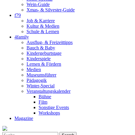
Wein-Guide
Xmas- & Silvester-Guide
f79
Job & Karriere
Kultur & Medien
Schule & Lernen
4family
Ausflug- & Freizeittipps
Bauch & Baby
Kindergeburtstage
Kinderspiele
Lernen & Fördern
Medien
Museumsführer
Pädagogik
Winter-Special
Veranstaltungskalender
Bühne
Film
Sonstige Events
Workshops
Magazine