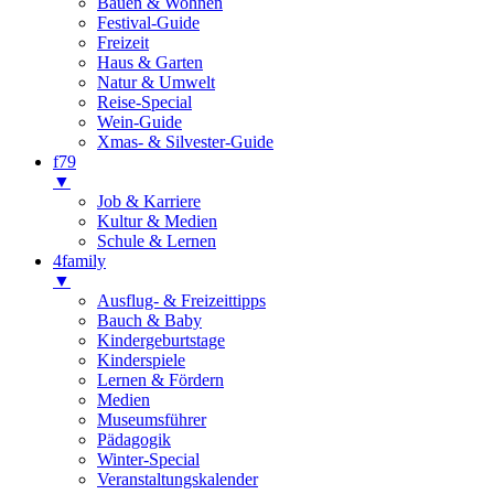
Bauen & Wohnen
Festival-Guide
Freizeit
Haus & Garten
Natur & Umwelt
Reise-Special
Wein-Guide
Xmas- & Silvester-Guide
f79
▼
Job & Karriere
Kultur & Medien
Schule & Lernen
4family
▼
Ausflug- & Freizeittipps
Bauch & Baby
Kindergeburtstage
Kinderspiele
Lernen & Fördern
Medien
Museumsführer
Pädagogik
Winter-Special
Veranstaltungskalender