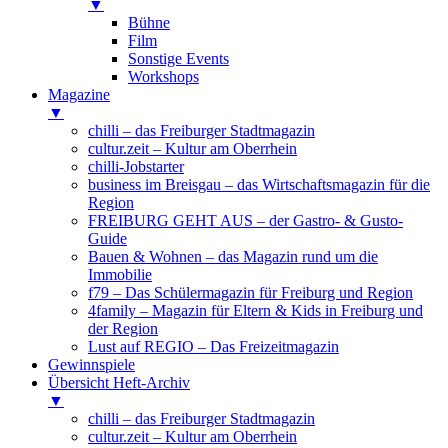
▼
Bühne
Film
Sonstige Events
Workshops
Magazine
▼
chilli – das Freiburger Stadtmagazin
cultur.zeit – Kultur am Oberrhein
chilli-Jobstarter
business im Breisgau – das Wirtschaftsmagazin für die
Region
FREIBURG GEHT AUS – der Gastro- & Gusto-
Guide
Bauen & Wohnen – das Magazin rund um die
Immobilie
f79 – Das Schülermagazin für Freiburg und Region
4family – Magazin für Eltern & Kids in Freiburg und
der Region
Lust auf REGIO – Das Freizeitmagazin
Gewinnspiele
Übersicht Heft-Archiv
▼
chilli – das Freiburger Stadtmagazin
cultur.zeit – Kultur am Oberrhein