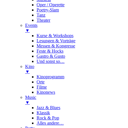
Oper / Operette
Poetry-Slam
Tanz
Theater
Events
▼
Kurse & Workshops
Lesungen & Vorträge
Messen & Kongresse
Feste & Hocks
Gastro & Gusto
Und sonst so…
Kino
▼
Kinoprogramm
Orte
Filme
Kinonews
Music
▼
Jazz & Blues
Klassik
Rock & Pop
Alles andere…