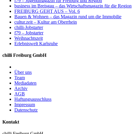
f79 – Jugendmagazin für Freiburg und Region
business im Breisgau – das Wirtschaftsmagazin für die Region
FREIBURG GEHT AUS – Vol. 6
Bauen & Wohnen – das Magazin rund um die Immobilie
cultur.zeit – Kultur am Oberrhein
chilli-Jobstarter
f79 – Jobstarter
Weihnachtszeit
Erlebniswelt Karlsruhe
chilli Freiburg GmbH
Über uns
Team
Mediadaten
Archiv
AGB
Haftungsausschluss
Impressum
Datenschutz
Kontakt
chilli Freiburg GmbH