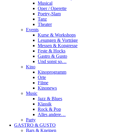
Musical
Oper / Operette
Poetry-Slam
Tanz
Theater
Events
Kurse & Workshops
Lesungen & Vorträge
Messen & Kongresse
Feste & Hocks
Gastro & Gusto
Und sonst so…
Kino
Kinoprogramm
Orte
Filme
Kinonews
Music
Jazz & Blues
Klassik
Rock & Pop
Alles andere…
Party
GASTRO & GUSTO
Bars & Kneipen