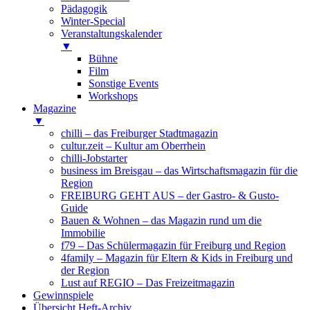
Pädagogik
Winter-Special
Veranstaltungskalender
▼
Bühne
Film
Sonstige Events
Workshops
Magazine
▼
chilli – das Freiburger Stadtmagazin
cultur.zeit – Kultur am Oberrhein
chilli-Jobstarter
business im Breisgau – das Wirtschaftsmagazin für die
Region
FREIBURG GEHT AUS – der Gastro- & Gusto-
Guide
Bauen & Wohnen – das Magazin rund um die
Immobilie
f79 – Das Schülermagazin für Freiburg und Region
4family – Magazin für Eltern & Kids in Freiburg und
der Region
Lust auf REGIO – Das Freizeitmagazin
Gewinnspiele
Übersicht Heft-Archiv