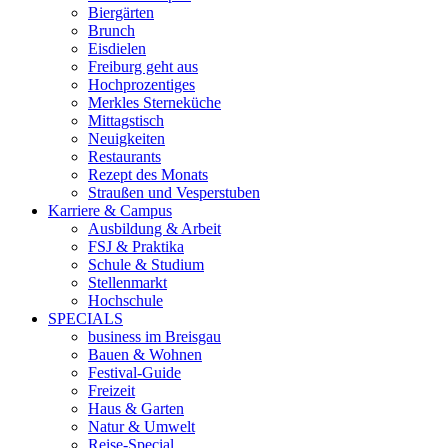
Biergärten
Brunch
Eisdielen
Freiburg geht aus
Hochprozentiges
Merkles Sterneküche
Mittagstisch
Neuigkeiten
Restaurants
Rezept des Monats
Straußen und Vesperstuben
Karriere & Campus
Ausbildung & Arbeit
FSJ & Praktika
Schule & Studium
Stellenmarkt
Hochschule
SPECIALS
business im Breisgau
Bauen & Wohnen
Festival-Guide
Freizeit
Haus & Garten
Natur & Umwelt
Reise-Special