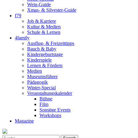
Wein-Guide
Xmas- & Silvester-Guide
f79
Job & Karriere
Kultur & Medien
Schule & Lernen
4family
Ausflug- & Freizeittipps
Bauch & Baby
Kindergeburtstage
Kinderspiele
Lernen & Fördern
Medien
Museumsführer
Pädagogik
Winter-Special
Veranstaltungskalender
Bühne
Film
Sonstige Events
Workshops
Magazine