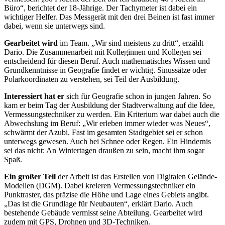
Büro“, berichtet der 18-Jährige. Der Tachymeter ist dabei ein
wichtiger Helfer. Das Messgerät mit den drei Beinen ist fast immer
dabei, wenn sie unterwegs sind.
Gearbeitet wird
im Team. „Wir sind meistens zu dritt“, erzählt
Dario. Die Zusammenarbeit mit Kolleginnen und Kollegen sei
entscheidend für diesen Beruf. Auch mathematisches Wissen und
Grundkenntnisse in Geografie findet er wichtig. Sinussätze oder
Polarkoordinaten zu verstehen, sei Teil der Ausbildung.
Interessiert hat er
sich für Geografie schon in jungen Jahren. So
kam er beim Tag der Ausbildung der Stadtverwaltung auf die Idee,
Vermessungstechniker zu werden. Ein Kriterium war dabei auch die
Abwechslung im Beruf: „Wir erleben immer wieder was Neues“,
schwärmt der Azubi. Fast im gesamten Stadtgebiet sei er schon
unterwegs gewesen. Auch bei Schnee oder Regen. Ein Hindernis
sei das nicht: An Wintertagen draußen zu sein, macht ihm sogar
Spaß.
Ein großer Teil
der Arbeit ist das Erstellen von Digitalen Gelände-
Modellen (DGM). Dabei kreieren Vermessungstechniker ein
Punktraster, das präzise die Höhe und Lage eines Gebiets angibt.
„Das ist die Grundlage für Neubauten“, erklärt Dario. Auch
bestehende Gebäude vermisst seine Abteilung. Gearbeitet wird
zudem mit GPS, Drohnen und 3D-Techniken.