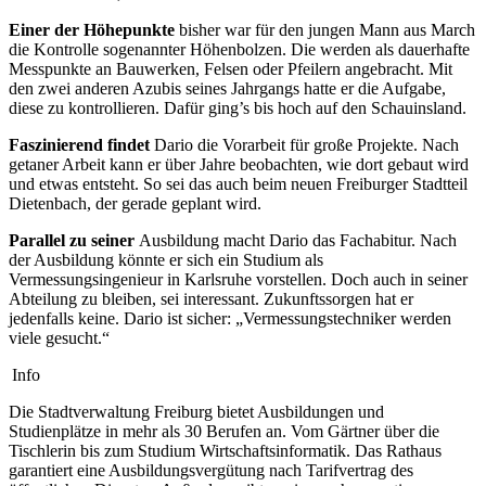
Einer der Höhepunkte
bisher war für den jungen Mann aus March
die Kontrolle sogenannter Höhenbolzen. Die werden als dauerhafte
Messpunkte an Bauwerken, Felsen oder Pfeilern angebracht. Mit
den zwei anderen Azubis seines Jahrgangs hatte er die Aufgabe,
diese zu kontrollieren. Dafür ging’s bis hoch auf den Schauinsland.
Faszinierend findet
Dario die Vorarbeit für große Projekte. Nach
getaner Arbeit kann er über Jahre beobachten, wie dort gebaut wird
und etwas entsteht. So sei das auch beim neuen Freiburger Stadtteil
Dietenbach, der gerade geplant wird.
Parallel zu seiner
Ausbildung macht Dario das Fachabitur. Nach
der Ausbildung könnte er sich ein Studium als
Vermessungsingenieur in Karlsruhe vorstellen. Doch auch in seiner
Abteilung zu bleiben, sei interessant. Zukunftssorgen hat er
jedenfalls keine. Dario ist sicher: „Vermessungstechniker werden
viele gesucht.“
Info
Die Stadtverwaltung Freiburg bietet Ausbildungen und
Studienplätze in mehr als 30 Berufen an. Vom Gärtner über die
Tischlerin bis zum Studium Wirtschaftsinformatik. Das Rathaus
garantiert eine Ausbildungsvergütung nach Tarifvertrag des