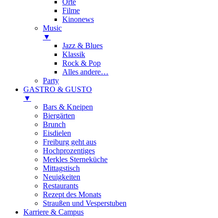
Orte
Filme
Kinonews
Music
▼
Jazz & Blues
Klassik
Rock & Pop
Alles andere…
Party
GASTRO & GUSTO
▼
Bars & Kneipen
Biergärten
Brunch
Eisdielen
Freiburg geht aus
Hochprozentiges
Merkles Sterneküche
Mittagstisch
Neuigkeiten
Restaurants
Rezept des Monats
Straußen und Vesperstuben
Karriere & Campus