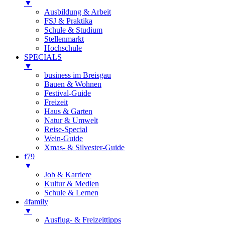
▼
Ausbildung & Arbeit
FSJ & Praktika
Schule & Studium
Stellenmarkt
Hochschule
SPECIALS
▼
business im Breisgau
Bauen & Wohnen
Festival-Guide
Freizeit
Haus & Garten
Natur & Umwelt
Reise-Special
Wein-Guide
Xmas- & Silvester-Guide
f79
▼
Job & Karriere
Kultur & Medien
Schule & Lernen
4family
▼
Ausflug- & Freizeittipps