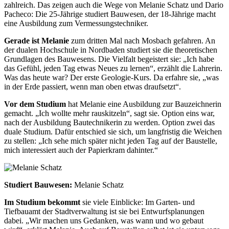
zahlreich. Das zeigen auch die Wege von Melanie Schatz und Dario
Pacheco: Die 25-Jährige studiert Bauwesen, der 18-Jährige macht
eine Ausbildung zum Vermessungstechniker.
Gerade ist Melanie
zum dritten Mal nach Mosbach gefahren. An
der dualen Hochschule in Nordbaden studiert sie die theoretischen
Grundlagen des Bauwesens. Die Vielfalt begeistert sie: „Ich habe
das Gefühl, jeden Tag etwas Neues zu lernen“, erzählt die Lahrerin.
Was das heute war? Der erste Geologie-Kurs. Da erfahre sie, „was
in der Erde passiert, wenn man oben etwas draufsetzt“.
Vor dem Studium
hat Melanie eine Ausbildung zur Bauzeichnerin
gemacht. „Ich wollte mehr rauskitzeln“, sagt sie. Option eins war,
nach der Ausbildung Bautechnikerin zu werden. Option zwei das
duale Studium. Dafür entschied sie sich, um langfristig die Weichen
zu stellen: „Ich sehe mich später nicht jeden Tag auf der Baustelle,
mich interessiert auch der Papierkram dahinter.“
Studiert Bauwesen:
Melanie Schatz
Im Studium bekommt
sie viele Einblicke: Im Garten- und
Tiefbauamt der Stadtverwaltung ist sie bei Entwurfsplanungen
dabei. „Wir machen uns Gedanken, was wann und wo gebaut