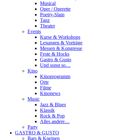
Musical
Oper / Operette
Poetry-Slam
Tanz
Theater
Events
Kurse & Workshops
Lesungen & Vorträge
Messen & Kongresse
Feste & Hocks
Gastro & Gusto
Und sonst so…
Kino
Kinoprogramm
Orte
Filme
Kinonews
Music
Jazz & Blues
Klassik
Rock & Pop
Alles andere…
Party
GASTRO & GUSTO
Bars & Kneipen