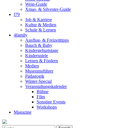
Wein-Guide
Xmas- & Silvester-Guide
f79
Job & Karriere
Kultur & Medien
Schule & Lernen
4family
Ausflug- & Freizeittipps
Bauch & Baby
Kindergeburtstage
Kinderspiele
Lernen & Fördern
Medien
Museumsführer
Pädagogik
Winter-Special
Veranstaltungskalender
Bühne
Film
Sonstige Events
Workshops
Magazine