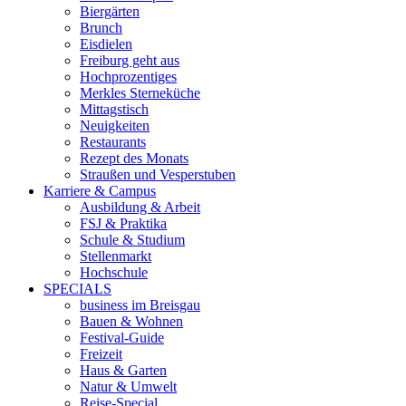
Biergärten
Brunch
Eisdielen
Freiburg geht aus
Hochprozentiges
Merkles Sterneküche
Mittagstisch
Neuigkeiten
Restaurants
Rezept des Monats
Straußen und Vesperstuben
Karriere & Campus
Ausbildung & Arbeit
FSJ & Praktika
Schule & Studium
Stellenmarkt
Hochschule
SPECIALS
business im Breisgau
Bauen & Wohnen
Festival-Guide
Freizeit
Haus & Garten
Natur & Umwelt
Reise-Special