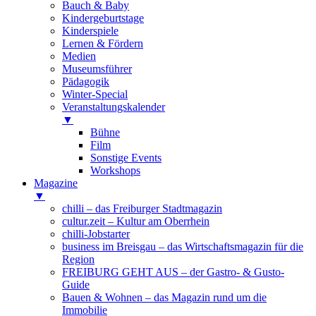
Bauch & Baby
Kindergeburtstage
Kinderspiele
Lernen & Fördern
Medien
Museumsführer
Pädagogik
Winter-Special
Veranstaltungskalender
▼
Bühne
Film
Sonstige Events
Workshops
Magazine
▼
chilli – das Freiburger Stadtmagazin
cultur.zeit – Kultur am Oberrhein
chilli-Jobstarter
business im Breisgau – das Wirtschaftsmagazin für die
Region
FREIBURG GEHT AUS – der Gastro- & Gusto-
Guide
Bauen & Wohnen – das Magazin rund um die
Immobilie