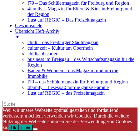
f79 – Das Schülermagazin für Freiburg und Region
4family – Magazin für Eltern & Kids in Freiburg und
der Region
Lust auf REGIO – Das Freizeitmagazin
Gewinnspiele
Übersicht Heft-Archiv
▼
chilli – das Freiburger Stadtmagazin
cultur.zeit – Kultur am Oberrhein
chilli-Jobstarter
business im Breisgau – das Wirtschaftsmagazin für die
Region
Bauen & Wohnen – das Magazin rund um die
Immobilie
f79 – das Schülermagazin für Freiburg und Region
4family – Lesespaß für die ganze Familie
Lust auf REGIO – das Freizeitmagazin
Weil wir unsere Webseite optimal gestalten und fortlaufend
verbessern möchten, verwenden wir Cookies. Durch die weitere
Nutzung der Webseite stimmen Sie der Verwendung von Cookies
zu.
Ok
mehr