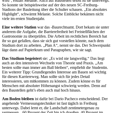
wird“, erklärt Melanie. Auch auf Baustellen selbst ist sie unterwegs.
So konnte sie beispielsweise auf der des neuen SC-Freiburg-
Stadions der Bauleitung über die Schulter schauen. „Ein absolutes
Highlight“, schwärmt Melanie. Solche Einblicke bekämen nicht
viele im ersten Studienjahr.
Eine weitere Station
war das -Baurechtsamt.
Dort bekam sie unter
anderem die Aufgabe, die Barrierefreiheit bei Freistellflächen der
Gastronomie zu überprüfen. Die Arbeit im rechtlichen Bereich hat
ihr so gut gefallen, dass sie sich gut vorstellen könnte, nach dem
Studium dort zu arbeiten. „Plan A“, nennt sie das. Der Schwerpunkt
läge dann auf Papierkram und Paragraphen, wie sie sagt.
Das Studium begeistert
sie: „Es wird nie langweilig.“ Das liegt
auch an den intensiven Wechseln von Theorie und Praxis. „Am
besten sollte man immer am Ball bleiben“, empfiehlt die Studentin.
Ein weiterer Tipp: Grundlegendes Interesse am Bauen sei wichtig
für diesen Karriereweg. Man sollte sich für jedes Detail
interessieren, um mitkommen zu können. Zudem könne es für
Menschen mit absoluter Höhenangst schwierig werden. Denn auf
den Baustellen geht’s eben auch mal hoch hinaus.
Am Boden bleiben
ist dafür bei Dario Pacheco entscheidend. Der
angehende Vermessungstechniker ist fast täglich in Freiburg
unterwegs. Dabei lernt er, die Landschaft zentimetergenau zu
vermessen. „60 Prozent der Zeit bin ich draußen, 40 Prozent im