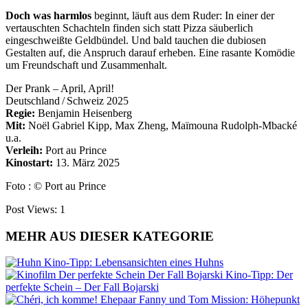
Doch was harmlos
beginnt, läuft aus dem Ruder: In einer der
vertauschten Schachteln finden sich statt Pizza säuberlich
eingeschweißte Geldbündel. Und bald tauchen die dubiosen
Gestalten auf, die Anspruch darauf erheben. Eine rasante Komödie
um Freundschaft und Zusammenhalt.
Der Prank – April, April!
Deutschland / Schweiz 2025
Regie:
Benjamin Heisenberg
Mit:
Noёl Gabriel Kipp, Max Zheng, Maïmouna Rudolph-Mbacké
u.a.
Verleih:
Port au Prince
Kinostart:
13. März 2025
Foto : © Port au Prince
Post Views:
1
MEHR AUS DIESER KATEGORIE
Kino-Tipp: Lebensansichten eines Huhns
Kino-Tipp: Der
perfekte Schein – Der Fall Bojarski
Mission: Höhepunkt