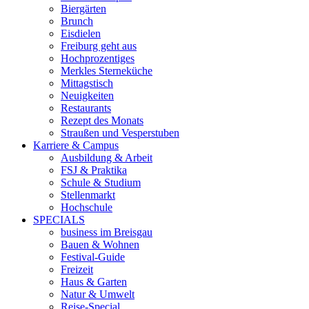
Biergärten
Brunch
Eisdielen
Freiburg geht aus
Hochprozentiges
Merkles Sterneküche
Mittagstisch
Neuigkeiten
Restaurants
Rezept des Monats
Straußen und Vesperstuben
Karriere & Campus
Ausbildung & Arbeit
FSJ & Praktika
Schule & Studium
Stellenmarkt
Hochschule
SPECIALS
business im Breisgau
Bauen & Wohnen
Festival-Guide
Freizeit
Haus & Garten
Natur & Umwelt
Reise-Special