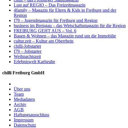
Lust auf REGIO – Das Freizeitmagazin
4family – Magazin für Eltern & Kids in Freiburg und der
Region
f79 – Jugendmagazin für Freiburg und Region
business im Breisgau – das Wirtschaftsmagazin für die Region
FREIBURG GEHT AUS – Vol. 6
Bauen & Wohnen – das Magazin rund um die Immobilie
cultur.zeit – Kultur am Oberrhein
chilli-Jobstarter
f79 – Jobstarter
Weihnachtszeit
Erlebniswelt Karlsruhe
chilli Freiburg GmbH
Über uns
Team
Mediadaten
Archiv
AGB
Haftungsausschluss
Impressum
Datenschutz