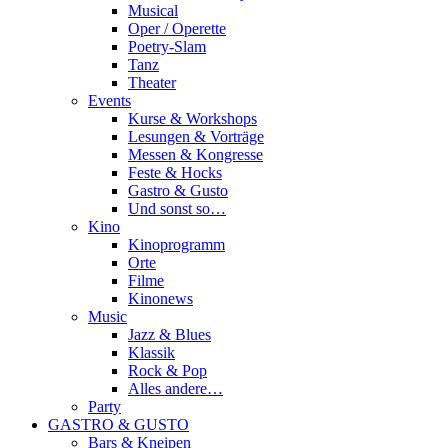
Musical
Oper / Operette
Poetry-Slam
Tanz
Theater
Events
Kurse & Workshops
Lesungen & Vorträge
Messen & Kongresse
Feste & Hocks
Gastro & Gusto
Und sonst so…
Kino
Kinoprogramm
Orte
Filme
Kinonews
Music
Jazz & Blues
Klassik
Rock & Pop
Alles andere…
Party
GASTRO & GUSTO
Bars & Kneipen