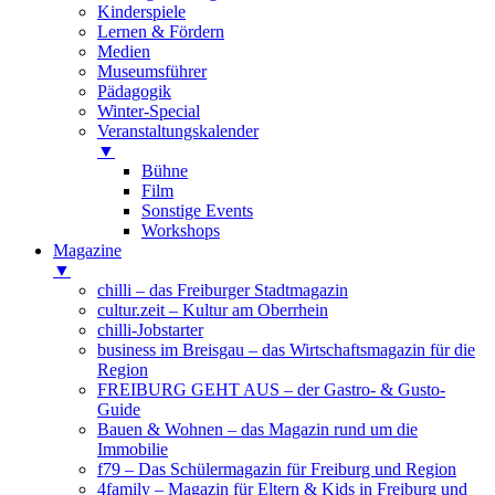
Kinderspiele
Lernen & Fördern
Medien
Museumsführer
Pädagogik
Winter-Special
Veranstaltungskalender
▼
Bühne
Film
Sonstige Events
Workshops
Magazine
▼
chilli – das Freiburger Stadtmagazin
cultur.zeit – Kultur am Oberrhein
chilli-Jobstarter
business im Breisgau – das Wirtschaftsmagazin für die
Region
FREIBURG GEHT AUS – der Gastro- & Gusto-
Guide
Bauen & Wohnen – das Magazin rund um die
Immobilie
f79 – Das Schülermagazin für Freiburg und Region
4family – Magazin für Eltern & Kids in Freiburg und