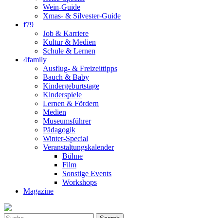
Wein-Guide
Xmas- & Silvester-Guide
f79
Job & Karriere
Kultur & Medien
Schule & Lernen
4family
Ausflug- & Freizeittipps
Bauch & Baby
Kindergeburtstage
Kinderspiele
Lernen & Fördern
Medien
Museumsführer
Pädagogik
Winter-Special
Veranstaltungskalender
Bühne
Film
Sonstige Events
Workshops
Magazine