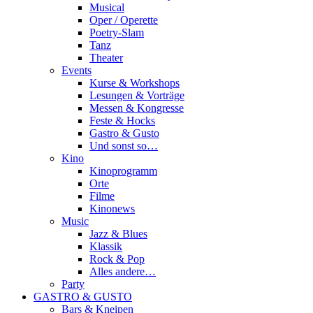
Musical
Oper / Operette
Poetry-Slam
Tanz
Theater
Events
Kurse & Workshops
Lesungen & Vorträge
Messen & Kongresse
Feste & Hocks
Gastro & Gusto
Und sonst so…
Kino
Kinoprogramm
Orte
Filme
Kinonews
Music
Jazz & Blues
Klassik
Rock & Pop
Alles andere…
Party
GASTRO & GUSTO
Bars & Kneipen