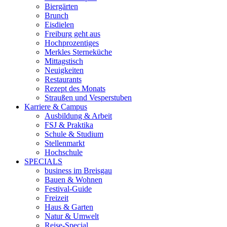
Biergärten
Brunch
Eisdielen
Freiburg geht aus
Hochprozentiges
Merkles Sterneküche
Mittagstisch
Neuigkeiten
Restaurants
Rezept des Monats
Straußen und Vesperstuben
Karriere & Campus
Ausbildung & Arbeit
FSJ & Praktika
Schule & Studium
Stellenmarkt
Hochschule
SPECIALS
business im Breisgau
Bauen & Wohnen
Festival-Guide
Freizeit
Haus & Garten
Natur & Umwelt
Reise-Special