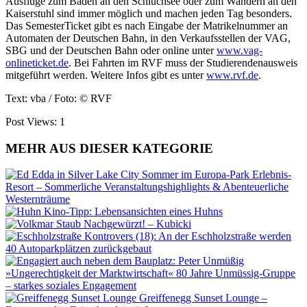
Ausflüge zum Baden an den Schluchsee oder zum Wandern an den
Kaiserstuhl sind immer möglich und machen jeden Tag besonders.
Das SemesterTicket gibt es nach Eingabe der Matrikelnummer an
Automaten der Deutschen Bahn, in den Verkaufsstellen der VAG,
SBG und der Deutschen Bahn oder online unter
www.vag-
onlineticket.de
. Bei Fahrten im RVF muss der Studierendenausweis
mitgeführt werden. Weitere Infos gibt es unter
www.rvf.de
.
Text: vba / Foto: © RVF
Post Views:
1
MEHR AUS DIESER KATEGORIE
Sommer im Europa-Park Erlebnis-
Resort – Sommerliche Veranstaltungshighlights & Abenteuerliche
Westernträume
Kino-Tipp: Lebensansichten eines Huhns
Nachgewürzt! – Kubicki
Kontrovers (18): An der Eschholzstraße werden
40 Autoparkplätzen zurückgebaut
»Ungerechtigkeit der Marktwirtschaft« 80 Jahre Unmüssig-Gruppe
– starkes soziales Engagement
Greiffenegg Sunset Lounge –