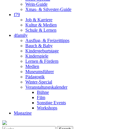
Wein-Guide
Xmas- & Silvester-Guide
f79
Job & Karriere
Kultur & Medien
Schule & Lernen
4family
Ausflug- & Freizeittipps
Bauch & Baby
Kindergeburtstage
Kinderspiele
Lernen & Fördern
Medien
Museumsführer
Pädagogik
Winter-Special
Veranstaltungskalender
Bühne
Film
Sonstige Events
Workshops
Magazine