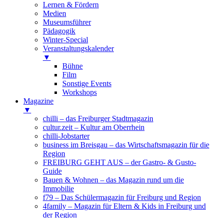
Lernen & Fördern
Medien
Museumsführer
Pädagogik
Winter-Special
Veranstaltungskalender
▼
Bühne
Film
Sonstige Events
Workshops
Magazine
▼
chilli – das Freiburger Stadtmagazin
cultur.zeit – Kultur am Oberrhein
chilli-Jobstarter
business im Breisgau – das Wirtschaftsmagazin für die
Region
FREIBURG GEHT AUS – der Gastro- & Gusto-
Guide
Bauen & Wohnen – das Magazin rund um die
Immobilie
f79 – Das Schülermagazin für Freiburg und Region
4family – Magazin für Eltern & Kids in Freiburg und
der Region