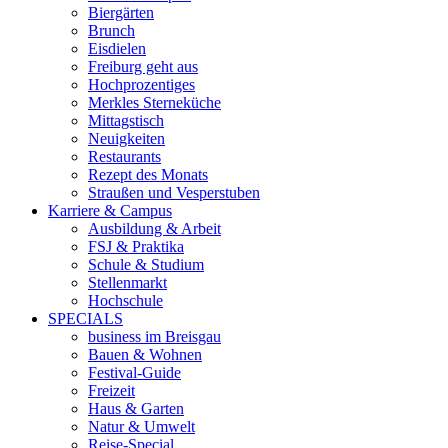
Biergärten
Brunch
Eisdielen
Freiburg geht aus
Hochprozentiges
Merkles Sterneküche
Mittagstisch
Neuigkeiten
Restaurants
Rezept des Monats
Straußen und Vesperstuben
Karriere & Campus
Ausbildung & Arbeit
FSJ & Praktika
Schule & Studium
Stellenmarkt
Hochschule
SPECIALS
business im Breisgau
Bauen & Wohnen
Festival-Guide
Freizeit
Haus & Garten
Natur & Umwelt
Reise-Special