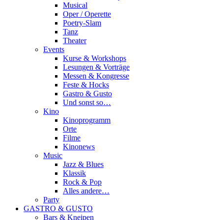
Musical
Oper / Operette
Poetry-Slam
Tanz
Theater
Events
Kurse & Workshops
Lesungen & Vorträge
Messen & Kongresse
Feste & Hocks
Gastro & Gusto
Und sonst so…
Kino
Kinoprogramm
Orte
Filme
Kinonews
Music
Jazz & Blues
Klassik
Rock & Pop
Alles andere…
Party
GASTRO & GUSTO
Bars & Kneipen