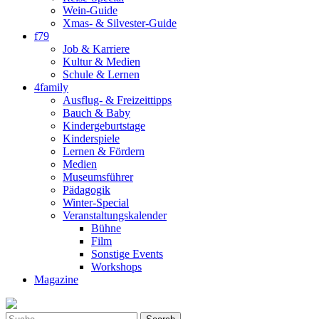
Wein-Guide
Xmas- & Silvester-Guide
f79
Job & Karriere
Kultur & Medien
Schule & Lernen
4family
Ausflug- & Freizeittipps
Bauch & Baby
Kindergeburtstage
Kinderspiele
Lernen & Fördern
Medien
Museumsführer
Pädagogik
Winter-Special
Veranstaltungskalender
Bühne
Film
Sonstige Events
Workshops
Magazine