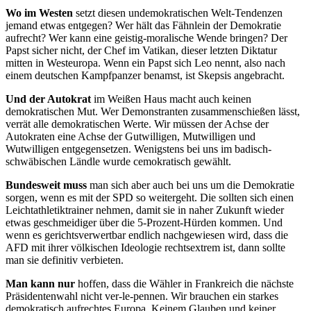
Wo im Westen
setzt diesen undemokratischen Welt-Tendenzen
jemand etwas entgegen? Wer hält das Fähnlein der Demokratie
aufrecht? Wer kann eine geistig-moralische Wende bringen? Der
Papst sicher nicht, der Chef im Vatikan, dieser letzten Diktatur
mitten in Westeuropa. Wenn ein Papst sich Leo nennt, also nach
einem deutschen Kampfpanzer benamst, ist Skepsis angebracht.
Und der Autokrat
im Weißen Haus macht auch keinen
demokratischen Mut. Wer Demonstranten zusammenschießen lässt,
verrät alle demokratischen Werte. Wir müssen der Achse der
Autokraten eine Achse der Gutwilligen, Mutwilligen und
Wutwilligen entgegensetzen. Wenigstens bei uns im badisch-
schwäbischen Ländle wurde cemokratisch gewählt.
Bundesweit muss
man sich aber auch bei uns um die Demokratie
sorgen, wenn es mit der SPD so weitergeht. Die sollten sich einen
Leichtathletiktrainer nehmen, damit sie in naher Zukunft wieder
etwas geschmeidiger über die 5-Prozent-Hürden kommen. Und
wenn es gerichtsverwertbar endlich nachgewiesen wird, dass die
AFD mit ihrer völkischen Ideologie rechtsextrem ist, dann sollte
man sie definitiv verbieten.
Man kann nur
hoffen, dass die Wähler in Frankreich die nächste
Präsidentenwahl nicht ver-le-pennen. Wir brauchen ein starkes
demokratisch aufrechtes Europa. Keinem Glauben und keiner