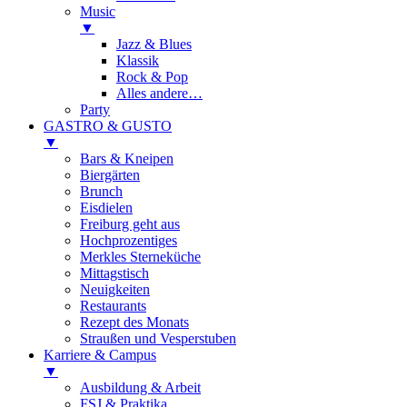
Music
▼
Jazz & Blues
Klassik
Rock & Pop
Alles andere…
Party
GASTRO & GUSTO
▼
Bars & Kneipen
Biergärten
Brunch
Eisdielen
Freiburg geht aus
Hochprozentiges
Merkles Sterneküche
Mittagstisch
Neuigkeiten
Restaurants
Rezept des Monats
Straußen und Vesperstuben
Karriere & Campus
▼
Ausbildung & Arbeit
FSJ & Praktika