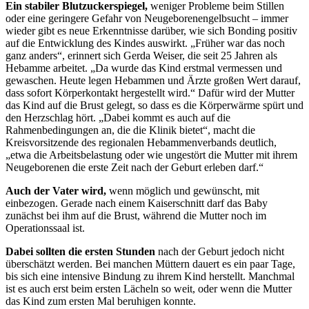
Ein stabiler Blutzuckerspiegel,
weniger Probleme beim Stillen
oder eine geringere Gefahr von Neugeborenengelbsucht – immer
wieder gibt es neue Erkenntnisse darüber, wie sich Bonding positiv
auf die Entwicklung des Kindes auswirkt. „Früher war das noch
ganz anders“, erinnert sich Gerda Weiser, die seit 25 Jahren als
Hebamme arbeitet. „Da wurde das Kind erstmal vermessen und
gewaschen. Heute legen Hebammen und Ärzte großen Wert darauf,
dass sofort Körperkontakt hergestellt wird.“ Dafür wird der Mutter
das Kind auf die Brust gelegt, so dass es die Körperwärme spürt und
den Herzschlag hört. „Dabei kommt es auch auf die
Rahmenbedingungen an, die die Klinik bietet“, macht die
Kreisvorsitzende des regionalen Hebammenverbands deutlich,
„etwa die Arbeitsbelastung oder wie ungestört die Mutter mit ihrem
Neugeborenen die erste Zeit nach der Geburt erleben darf.“
Auch der Vater wird,
wenn möglich und gewünscht, mit
einbezogen. Gerade nach einem Kaiserschnitt darf das Baby
zunächst bei ihm auf die Brust, während die Mutter noch im
Operationssaal ist.
Dabei sollten die ersten Stunden
nach der Geburt jedoch nicht
überschätzt werden. Bei manchen Müttern dauert es ein paar Tage,
bis sich eine intensive Bindung zu ihrem Kind herstellt. Manchmal
ist es auch erst beim ersten Lächeln so weit, oder wenn die Mutter
das Kind zum ersten Mal beruhigen konnte.