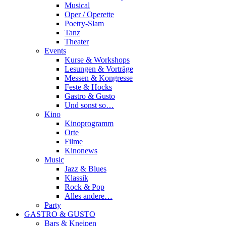
Musical
Oper / Operette
Poetry-Slam
Tanz
Theater
Events
Kurse & Workshops
Lesungen & Vorträge
Messen & Kongresse
Feste & Hocks
Gastro & Gusto
Und sonst so…
Kino
Kinoprogramm
Orte
Filme
Kinonews
Music
Jazz & Blues
Klassik
Rock & Pop
Alles andere…
Party
GASTRO & GUSTO
Bars & Kneipen