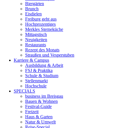
Biergärten
Brunch
Eisdielen
Freiburg geht aus
Hochprozentiges
Merkles Sterneküche
Mittagstisch
Neuigkeiten
Restaurants
Rezept des Monats
Straußen und Vesperstuben
Karriere & Campus
Ausbildung & Arbeit
FSJ & Praktika
Schule & Studium
Stellenmarkt
Hochschule
SPECIALS
business im Breisgau
Bauen & Wohnen
Festival-Guide
Freizeit
Haus & Garten
Natur & Umwelt
Reise-Special