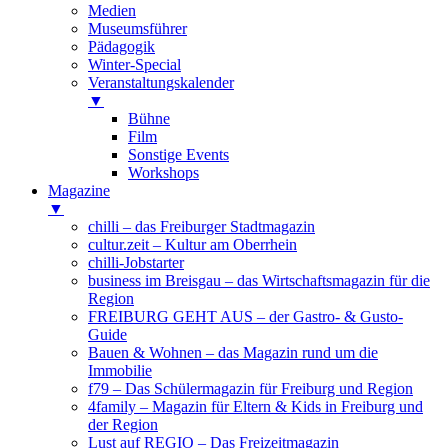
Medien
Museumsführer
Pädagogik
Winter-Special
Veranstaltungskalender
▼
Bühne
Film
Sonstige Events
Workshops
Magazine
▼
chilli – das Freiburger Stadtmagazin
cultur.zeit – Kultur am Oberrhein
chilli-Jobstarter
business im Breisgau – das Wirtschaftsmagazin für die
Region
FREIBURG GEHT AUS – der Gastro- & Gusto-
Guide
Bauen & Wohnen – das Magazin rund um die
Immobilie
f79 – Das Schülermagazin für Freiburg und Region
4family – Magazin für Eltern & Kids in Freiburg und
der Region
Lust auf REGIO – Das Freizeitmagazin