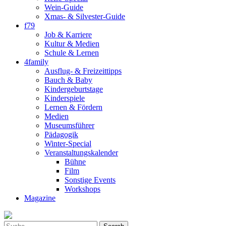
Wein-Guide
Xmas- & Silvester-Guide
f79
Job & Karriere
Kultur & Medien
Schule & Lernen
4family
Ausflug- & Freizeittipps
Bauch & Baby
Kindergeburtstage
Kinderspiele
Lernen & Fördern
Medien
Museumsführer
Pädagogik
Winter-Special
Veranstaltungskalender
Bühne
Film
Sonstige Events
Workshops
Magazine