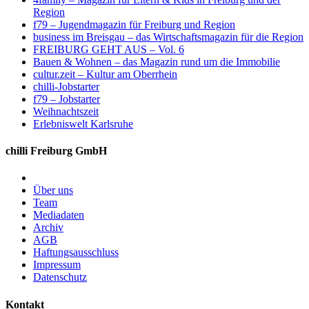
Region
f79 – Jugendmagazin für Freiburg und Region
business im Breisgau – das Wirtschaftsmagazin für die Region
FREIBURG GEHT AUS – Vol. 6
Bauen & Wohnen – das Magazin rund um die Immobilie
cultur.zeit – Kultur am Oberrhein
chilli-Jobstarter
f79 – Jobstarter
Weihnachtszeit
Erlebniswelt Karlsruhe
chilli Freiburg GmbH
Über uns
Team
Mediadaten
Archiv
AGB
Haftungsausschluss
Impressum
Datenschutz
Kontakt