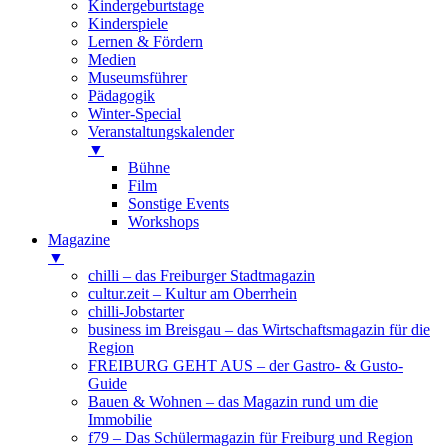
Kindergeburtstage
Kinderspiele
Lernen & Fördern
Medien
Museumsführer
Pädagogik
Winter-Special
Veranstaltungskalender
▼
Bühne
Film
Sonstige Events
Workshops
Magazine
▼
chilli – das Freiburger Stadtmagazin
cultur.zeit – Kultur am Oberrhein
chilli-Jobstarter
business im Breisgau – das Wirtschaftsmagazin für die
Region
FREIBURG GEHT AUS – der Gastro- & Gusto-
Guide
Bauen & Wohnen – das Magazin rund um die
Immobilie
f79 – Das Schülermagazin für Freiburg und Region