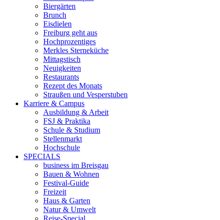
Biergärten
Brunch
Eisdielen
Freiburg geht aus
Hochprozentiges
Merkles Sterneküche
Mittagstisch
Neuigkeiten
Restaurants
Rezept des Monats
Straußen und Vesperstuben
Karriere & Campus
Ausbildung & Arbeit
FSJ & Praktika
Schule & Studium
Stellenmarkt
Hochschule
SPECIALS
business im Breisgau
Bauen & Wohnen
Festival-Guide
Freizeit
Haus & Garten
Natur & Umwelt
Reise-Special