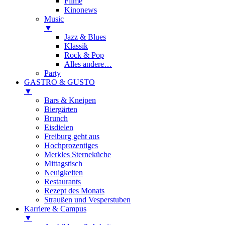
Filme
Kinonews
Music
▼
Jazz & Blues
Klassik
Rock & Pop
Alles andere…
Party
GASTRO & GUSTO
▼
Bars & Kneipen
Biergärten
Brunch
Eisdielen
Freiburg geht aus
Hochprozentiges
Merkles Sterneküche
Mittagstisch
Neuigkeiten
Restaurants
Rezept des Monats
Straußen und Vesperstuben
Karriere & Campus
▼