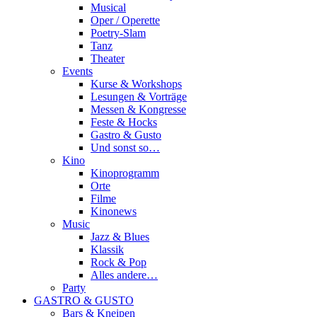
Musical
Oper / Operette
Poetry-Slam
Tanz
Theater
Events
Kurse & Workshops
Lesungen & Vorträge
Messen & Kongresse
Feste & Hocks
Gastro & Gusto
Und sonst so…
Kino
Kinoprogramm
Orte
Filme
Kinonews
Music
Jazz & Blues
Klassik
Rock & Pop
Alles andere…
Party
GASTRO & GUSTO
Bars & Kneipen