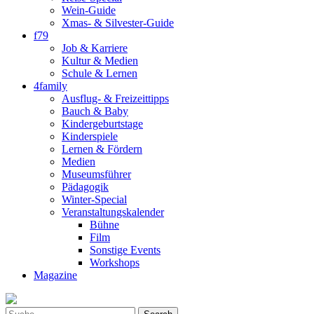
Wein-Guide
Xmas- & Silvester-Guide
f79
Job & Karriere
Kultur & Medien
Schule & Lernen
4family
Ausflug- & Freizeittipps
Bauch & Baby
Kindergeburtstage
Kinderspiele
Lernen & Fördern
Medien
Museumsführer
Pädagogik
Winter-Special
Veranstaltungskalender
Bühne
Film
Sonstige Events
Workshops
Magazine