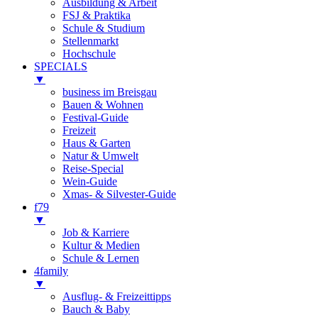
Ausbildung & Arbeit
FSJ & Praktika
Schule & Studium
Stellenmarkt
Hochschule
SPECIALS
▼
business im Breisgau
Bauen & Wohnen
Festival-Guide
Freizeit
Haus & Garten
Natur & Umwelt
Reise-Special
Wein-Guide
Xmas- & Silvester-Guide
f79
▼
Job & Karriere
Kultur & Medien
Schule & Lernen
4family
▼
Ausflug- & Freizeittipps
Bauch & Baby