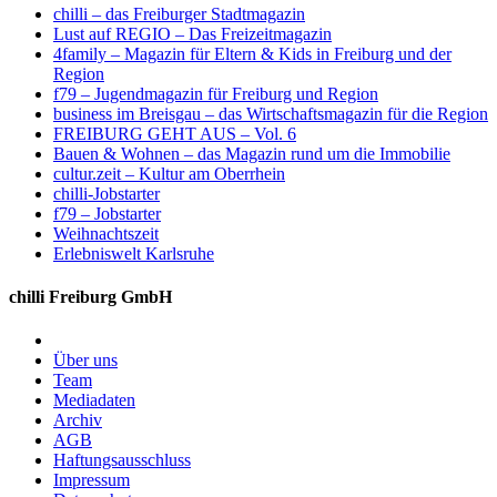
chilli – das Freiburger Stadtmagazin
Lust auf REGIO – Das Freizeitmagazin
4family – Magazin für Eltern & Kids in Freiburg und der
Region
f79 – Jugendmagazin für Freiburg und Region
business im Breisgau – das Wirtschaftsmagazin für die Region
FREIBURG GEHT AUS – Vol. 6
Bauen & Wohnen – das Magazin rund um die Immobilie
cultur.zeit – Kultur am Oberrhein
chilli-Jobstarter
f79 – Jobstarter
Weihnachtszeit
Erlebniswelt Karlsruhe
chilli Freiburg GmbH
Über uns
Team
Mediadaten
Archiv
AGB
Haftungsausschluss
Impressum