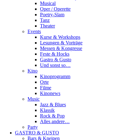
Musical
Oper / Operette
Poetry-Slam
Tanz
Theater
Events
Kurse & Workshops
Lesungen & Vorträge
Messen & Kongresse
Feste & Hocks
Gastro & Gusto
Und sonst so…
Kino
Kinoprogramm
Orte
Filme
Kinonews
Music
Jazz & Blues
Klassik
Rock & Pop
Alles andere…
Party
GASTRO & GUSTO
Bars & Kneipen