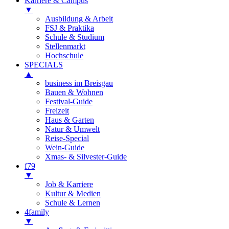
Karriere & Campus
▼
Ausbildung & Arbeit
FSJ & Praktika
Schule & Studium
Stellenmarkt
Hochschule
SPECIALS
▲
business im Breisgau
Bauen & Wohnen
Festival-Guide
Freizeit
Haus & Garten
Natur & Umwelt
Reise-Special
Wein-Guide
Xmas- & Silvester-Guide
f79
▼
Job & Karriere
Kultur & Medien
Schule & Lernen
4family
▼