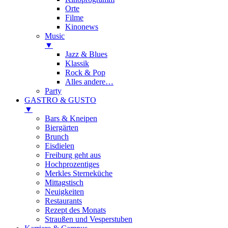
Orte
Filme
Kinonews
Music
▼
Jazz & Blues
Klassik
Rock & Pop
Alles andere…
Party
GASTRO & GUSTO
▼
Bars & Kneipen
Biergärten
Brunch
Eisdielen
Freiburg geht aus
Hochprozentiges
Merkles Sterneküche
Mittagstisch
Neuigkeiten
Restaurants
Rezept des Monats
Straußen und Vesperstuben