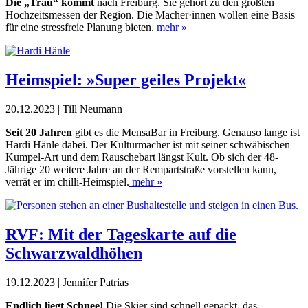
Die „Trau“ kommt
nach Freiburg. Sie gehört zu den größten
Hochzeitsmessen der Region. Die Macher·innen wollen eine Basis
für eine stressfreie Planung bieten.
mehr »
Heimspiel: »Super geiles Projekt«
20.12.2023 | Till Neumann
Seit 20 Jahren
gibt es die MensaBar in Freiburg. Genauso lange ist
Hardi Hänle dabei. Der Kultur­macher ist mit seiner schwäbischen
Kumpel-Art und dem Rauschebart längst Kult. Ob sich der 48-
Jährige 20 weitere Jahre an der Rempartstraße vorstellen kann,
verrät er im chilli-Heimspiel.
mehr »
RVF: Mit der Tageskarte auf die
Schwarzwaldhöhen
19.12.2023 | Jennifer Patrias
Endlich liegt Schnee!
Die Skier sind schnell gepackt, das