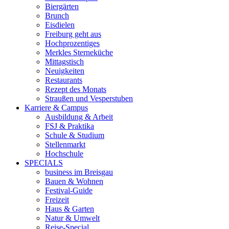
Biergärten
Brunch
Eisdielen
Freiburg geht aus
Hochprozentiges
Merkles Sterneküche
Mittagstisch
Neuigkeiten
Restaurants
Rezept des Monats
Straußen und Vesperstuben
Karriere & Campus
Ausbildung & Arbeit
FSJ & Praktika
Schule & Studium
Stellenmarkt
Hochschule
SPECIALS
business im Breisgau
Bauen & Wohnen
Festival-Guide
Freizeit
Haus & Garten
Natur & Umwelt
Reise-Special