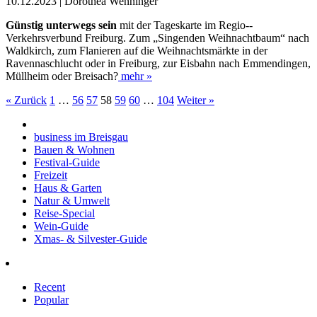
10.12.2023 | Dorothea Wenninger
Günstig unterwegs sein
mit der Tageskarte im Regio-­
Verkehrsverbund Freiburg. Zum „Singenden Weihnachtbaum“ nach
Waldkirch, zum Flanieren auf die Weihnachtsmärkte in der
Ravennaschlucht oder in Freiburg, zur Eisbahn nach Emmendingen,
Müllheim oder Breisach?
mehr »
« Zurück
1
…
56
57
58
59
60
…
104
Weiter »
business im Breisgau
Bauen & Wohnen
Festival-Guide
Freizeit
Haus & Garten
Natur & Umwelt
Reise-Special
Wein-Guide
Xmas- & Silvester-Guide
Recent
Popular