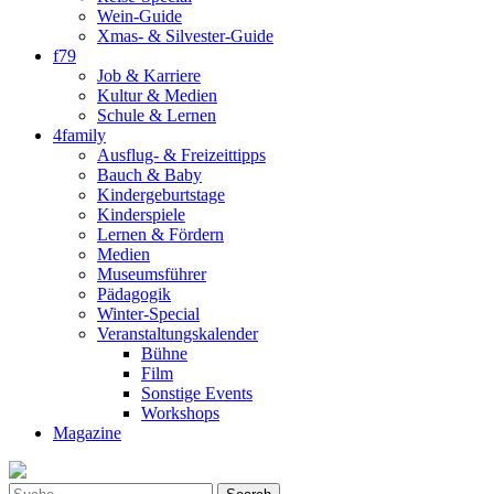
Wein-Guide
Xmas- & Silvester-Guide
f79
Job & Karriere
Kultur & Medien
Schule & Lernen
4family
Ausflug- & Freizeittipps
Bauch & Baby
Kindergeburtstage
Kinderspiele
Lernen & Fördern
Medien
Museumsführer
Pädagogik
Winter-Special
Veranstaltungskalender
Bühne
Film
Sonstige Events
Workshops
Magazine