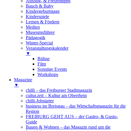
Ausflug- & Freizeittipps
Bauch & Baby
Kindergeburtstage
Kinderspiele
Lernen & Fördern
Medien
Museumsführer
Pädagogik
Winter-Special
Veranstaltungskalender
▼
Bühne
Film
Sonstige Events
Workshops
Magazine
▼
chilli – das Freiburger Stadtmagazin
cultur.zeit – Kultur am Oberrhein
chilli-Jobstarter
business im Breisgau – das Wirtschaftsmagazin für die
Region
FREIBURG GEHT AUS – der Gastro- & Gusto-
Guide
Bauen & Wohnen – das Magazin rund um die