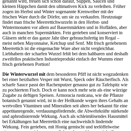
genannt wird, freuen sich schon darauf, Suppen, Saucen und
kleinen Häppchen damit den ultimativen Kick zu verleihen. Früher
zogen im Herbst und Winter sogenannte Krenweiber mit der
frischen Ware durch die Dörfer, um sie zu verkaufen. Heutzutage
findet man frische Meerrettichwurzeln in den Herbst- und
Wintermonaten vor allem auf Bauernmärkten und in Hofläden, aber
auch in manchen Supermärkten. Fein gerieben und konserviert in
Gläsern steht er das ganze Jahr über gebrauchsfertig im Regal –
meist neben Mayonnaise, Ketchup und Senf. Mit frisch geriebenem
Meerrettich ist die eingemachte Ware aber nicht vergleichbar.
Liebhabern der scharfen Wurzel fehlt bei dem haltbaren und deshalb
zweifellos praktischen Industrieprodukt einfach der Wumms einer
frisch geriebenen Portion!
Die Winterwurzel mit
dem besonderen Pfiff ist nicht wegzudenken
bei einer herzhaften Vesper mit Wurst, Speck oder Räucherfisch. Als
scharfe Sauce passt der Rachenputzer genauso gut zu Tafelspitz wie
zu pochiertem Fisch. Doch er kann noch mehr sein als eine würzige
Zugabe zu deftigen Speisen. Armoracia rusticana, wie die Pflanze
botanisch genannt wird, ist in der Heilkunde wegen ihres Gehalts an
wertvollen Vitaminen und Mineralien seit alters her bekannt für eine
appetitanregende, verdauungsfördernde, die Abwehrkräfte stärkende
und aphrodisierende Wirkung. Auch als schleimlösendes Hausmittel
bei Erkältungen hat Meerrettich eine nachweislich lindernde
Wirkung. Fein gerieben, mit Honig gemischt und teelöffelweise