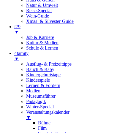
Natur & Umwelt
Reise-Special
Wein-Guide
Xmas- & Silvester-Guide
f79
▼
Job & Karriere
Kultur & Medien
Schule & Lernen
4family
▼
Ausflug- & Freizeittipps
Bauch & Baby
Kindergeburtstage
Kinderspiele
Lernen & Fördern
Medien
Museumsführer
Pädagogik
Winter-Special
Veranstaltungskalender
▼
Bühne
Film