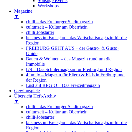
Sonstige Events
Workshops
Magazine
▼
chilli – das Freiburger Stadtmagazin
cultur.zeit – Kultur am Oberrhein
chilli-Jobstarter
business im Breisgau – das Wirtschaftsmagazin für die
Region
FREIBURG GEHT AUS – der Gastro- & Gusto-
Guide
Bauen & Wohnen – das Magazin rund um die
Immobilie
f79 – Das Schülermagazin für Freiburg und Region
4family – Magazin für Eltern & Kids in Freiburg und
der Region
Lust auf REGIO – Das Freizeitmagazin
Gewinnspiele
Übersicht Heft-Archiv
▼
chilli – das Freiburger Stadtmagazin
cultur.zeit – Kultur am Oberrhein
chilli-Jobstarter
business im Breisgau – das Wirtschaftsmagazin für die
Region