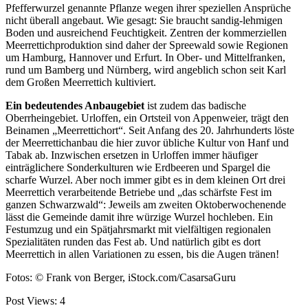
Pfefferwurzel genannte Pflanze wegen ihrer speziellen Ansprüche
nicht überall angebaut. Wie gesagt: Sie braucht sandig-lehmigen
Boden und ausreichend Feuchtigkeit. Zentren der kommerziellen
Meerrettichproduktion sind daher der Spreewald sowie Regionen
um Hamburg, Hannover und Erfurt. In Ober- und Mittelfranken,
rund um Bamberg und Nürnberg, wird angeblich schon seit Karl
dem Großen Meerrettich kultiviert.
Ein bedeutendes Anbaugebiet
ist zudem das badische
Oberrheingebiet. Urloffen, ein Ortsteil von Appenweier, trägt den
Beinamen „Meerrettichort“. Seit Anfang des 20. Jahrhunderts löste
der Meerrettichanbau die hier zuvor übliche Kultur von Hanf und
Tabak ab. Inzwischen ersetzen in Urloffen immer häufiger
einträglichere Sonderkulturen wie Erdbeeren und Spargel die
scharfe Wurzel. Aber noch immer gibt es in dem kleinen Ort drei
Meerrettich verarbeitende Betriebe und „das schärfste Fest im
ganzen Schwarzwald“: Jeweils am zweiten Oktoberwochenende
lässt die Gemeinde damit ihre würzige Wurzel hochleben. Ein
Festumzug und ein Spätjahrsmarkt mit vielfältigen regionalen
Spezialitäten runden das Fest ab. Und natürlich gibt es dort
Meerrettich in allen Variationen zu essen, bis die Augen tränen!
Fotos: © Frank von Berger, iStock.com/CasarsaGuru
Post Views:
4