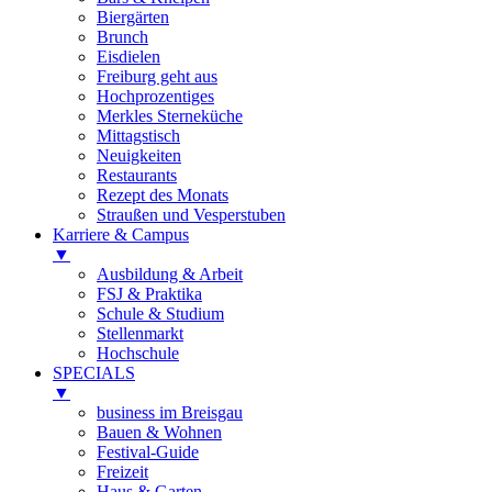
Biergärten
Brunch
Eisdielen
Freiburg geht aus
Hochprozentiges
Merkles Sterneküche
Mittagstisch
Neuigkeiten
Restaurants
Rezept des Monats
Straußen und Vesperstuben
Karriere & Campus
▼
Ausbildung & Arbeit
FSJ & Praktika
Schule & Studium
Stellenmarkt
Hochschule
SPECIALS
▼
business im Breisgau
Bauen & Wohnen
Festival-Guide
Freizeit
Haus & Garten