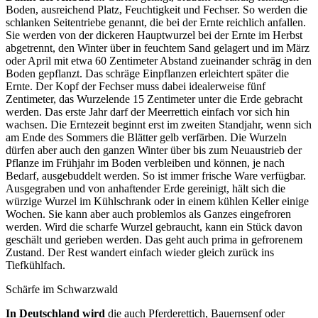
Boden, ausreichend Platz, Feuchtigkeit und Fechser. So werden die
schlanken Seitentriebe genannt, die bei der Ernte reichlich anfallen.
Sie werden von der dickeren Hauptwurzel bei der Ernte im Herbst
abgetrennt, den Winter über in feuchtem Sand gelagert und im März
oder April mit etwa 60 Zentimeter Abstand zueinander schräg in den
Boden gepflanzt. Das schräge Einpflanzen erleichtert später die
Ernte. Der Kopf der Fechser muss dabei idealerweise fünf
Zentimeter, das Wurzelende 15 Zentimeter unter die Erde gebracht
werden. Das erste Jahr darf der Meerrettich einfach vor sich hin
wachsen. Die Erntezeit beginnt erst im zweiten Standjahr, wenn sich
am Ende des Sommers die Blätter gelb verfärben. Die Wurzeln
dürfen aber auch den ganzen Winter über bis zum Neuaustrieb der
Pflanze im Frühjahr im Boden verbleiben und können, je nach
Bedarf, ausgebuddelt werden. So ist immer frische Ware verfügbar.
Ausgegraben und von anhaftender Erde gereinigt, hält sich die
würzige Wurzel im Kühlschrank oder in einem kühlen Keller einige
Wochen. Sie kann aber auch problemlos als Ganzes eingefroren
werden. Wird die scharfe Wurzel gebraucht, kann ein Stück davon
geschält und gerieben werden. Das geht auch prima in gefrorenem
Zustand. Der Rest wandert einfach wieder gleich zurück ins
Tiefkühlfach.
Schärfe im Schwarzwald
In Deutschland wird
die auch Pferderettich, Bauernsenf oder