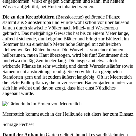
eingenommen, wirkt er gegen Schnupfen und kann, mit heißem
Wasser aufgebrüht, bei Husten inhaliert werden.
Die zu den Kreuzblütlern
(Brassicaceae) gehörende Pflanze
stammt aus Südosteuropa und wurde wohl schon vor über tausend
Jahren durch slawische Völker nach Mittel- und Westeuropa
gebracht. Das mehrjährige Gewächs hat bis zu einem Meter lange,
aufrecht stehende, dunkelgrüne Blätter und bringt zur Blütezeit im
Sommer bis zu eineinhalb Meter hohe Stängel mit zahlreichen
kleinen weißen Blüten hervor. Die Wurzel ist von einer dünnen
hellbraunen, rauen Haut überzogen, wird bis fünf Zentimeter dick
und etwa dreißig Zentimeter lang. Die insgesamt etwas derb
wirkende Pflanze ist sehr wüchsig und durch Wurzelausläufer sowie
Samen recht ausbreitungsfreudig. Sie verwildert an geeigneten
Standorten gern und ist zudem äußerst langlebig. Oft ist Meerrettich
die letzte Kulturpflanze, die in verlassenen Bauerngärten munter vor
sich hin wächst und davon zeugt, dass hier einst Nützliches
angebaut wurde.
Meerrettich kommt auch in der Heilkunde seit alters her zum Einsatz.
Schräge Fechser
Damit der Anbau
im Garten gelingt, braucht es sandig-lehmigen