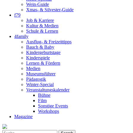
Wein-Guide
Xmas- & Silvester-Guide
f79
Job & Karriere
Kultur & Medien
Schule & Lernen
4family
Ausflug- & Freizeittipps
Bauch & Baby
Kindergeburtstage
Kinderspiele
Lernen & Fördern
Medien
Museumsführer
Pädagogik
Winter-Special
Veranstaltungskalender
Bühne
Film
Sonstige Events
Workshops
Magazine