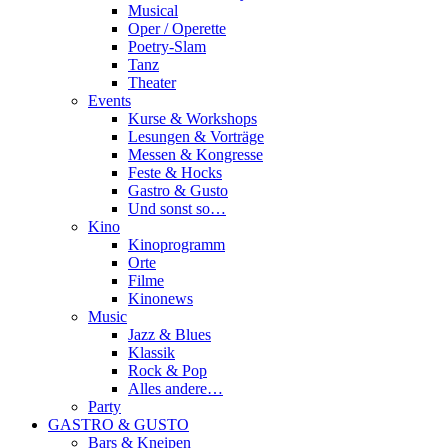
Musical
Oper / Operette
Poetry-Slam
Tanz
Theater
Events
Kurse & Workshops
Lesungen & Vorträge
Messen & Kongresse
Feste & Hocks
Gastro & Gusto
Und sonst so…
Kino
Kinoprogramm
Orte
Filme
Kinonews
Music
Jazz & Blues
Klassik
Rock & Pop
Alles andere…
Party
GASTRO & GUSTO
Bars & Kneipen