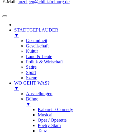
E-Mail:
anzeigen@chilli-freiburg.de
STADTGEPLAUDER
▼
Gesundheit
Gesellschaft
Kultur
Land & Leute
Politik & Wirtschaft
Satire
Sport
Szene
WO GEHT WAS?
▼
Ausstellungen
Bühne
▼
Kabarett / Comedy
Musical
Oper / Operette
Poetry-Slam
Tanz