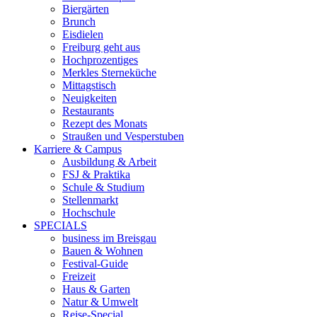
Biergärten
Brunch
Eisdielen
Freiburg geht aus
Hochprozentiges
Merkles Sterneküche
Mittagstisch
Neuigkeiten
Restaurants
Rezept des Monats
Straußen und Vesperstuben
Karriere & Campus
Ausbildung & Arbeit
FSJ & Praktika
Schule & Studium
Stellenmarkt
Hochschule
SPECIALS
business im Breisgau
Bauen & Wohnen
Festival-Guide
Freizeit
Haus & Garten
Natur & Umwelt
Reise-Special