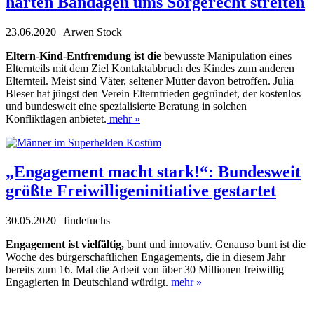
harten Bandagen ums Sorgerecht streiten
23.06.2020 | Arwen Stock
E
ltern-Kind-Entfremdung ist die
bewusste Manipulation eines
El
ternteils mit dem Ziel Kontaktabbruch des Kindes zum anderen
Elternteil.
Meist sind Väter, seltener Mütter davon betroffen. Julia
Bleser hat jüngst den Verein Elternfrieden gegründet, der kostenlos
und bundesweit eine spezialisierte Beratung in solchen
Konfliktlagen anbietet.
mehr »
„Engagement macht stark!“: Bundesweit
größte Freiwilligeninitiative gestartet
30.05.2020 | findefuchs
E
ngagement ist vielfältig,
bunt und innovativ. Genauso bunt ist die
Woche
des bürgerschaftlichen Engagements,
die in diesem Jahr
bereits zum 16. Mal die
Arbeit von über 30 Millionen freiwillig
Engagierten in Deutschland würdigt.
mehr »