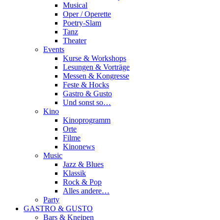
Musical
Oper / Operette
Poetry-Slam
Tanz
Theater
Events
Kurse & Workshops
Lesungen & Vorträge
Messen & Kongresse
Feste & Hocks
Gastro & Gusto
Und sonst so…
Kino
Kinoprogramm
Orte
Filme
Kinonews
Music
Jazz & Blues
Klassik
Rock & Pop
Alles andere…
Party
GASTRO & GUSTO
Bars & Kneipen