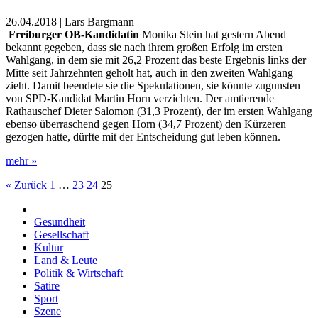
26.04.2018 | Lars Bargmann
Freiburger OB-Kandidatin
Monika Stein hat gestern Abend
bekannt gegeben, dass sie nach ihrem großen Erfolg im ersten
Wahlgang, in dem sie mit 26,2 Prozent das beste Ergebnis links der
Mitte seit Jahrzehnten geholt hat, auch in den zweiten Wahlgang
zieht. Damit beendete sie die Spekulationen, sie könnte zugunsten
von SPD-Kandidat Martin Horn verzichten. Der amtierende
Rathauschef Dieter Salomon (31,3 Prozent), der im ersten Wahlgang
ebenso überraschend gegen Horn (34,7 Prozent) den Kürzeren
gezogen hatte, dürfte mit der Entscheidung gut leben können.
mehr »
« Zurück
1
…
23
24
25
Gesundheit
Gesellschaft
Kultur
Land & Leute
Politik & Wirtschaft
Satire
Sport
Szene