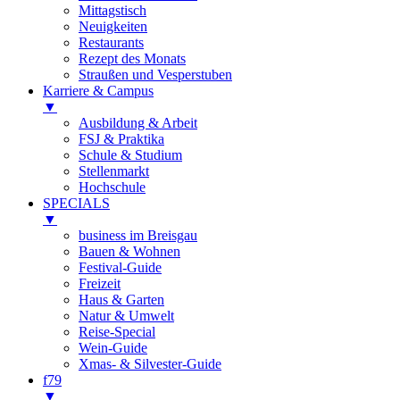
Mittagstisch
Neuigkeiten
Restaurants
Rezept des Monats
Straußen und Vesperstuben
Karriere & Campus
▼
Ausbildung & Arbeit
FSJ & Praktika
Schule & Studium
Stellenmarkt
Hochschule
SPECIALS
▼
business im Breisgau
Bauen & Wohnen
Festival-Guide
Freizeit
Haus & Garten
Natur & Umwelt
Reise-Special
Wein-Guide
Xmas- & Silvester-Guide
f79
▼