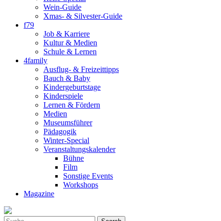
Wein-Guide
Xmas- & Silvester-Guide
f79
Job & Karriere
Kultur & Medien
Schule & Lernen
4family
Ausflug- & Freizeittipps
Bauch & Baby
Kindergeburtstage
Kinderspiele
Lernen & Fördern
Medien
Museumsführer
Pädagogik
Winter-Special
Veranstaltungskalender
Bühne
Film
Sonstige Events
Workshops
Magazine