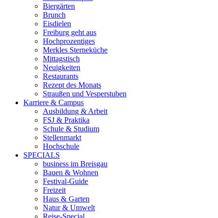
Biergärten
Brunch
Eisdielen
Freiburg geht aus
Hochprozentiges
Merkles Sterneküche
Mittagstisch
Neuigkeiten
Restaurants
Rezept des Monats
Straußen und Vesperstuben
Karriere & Campus
Ausbildung & Arbeit
FSJ & Praktika
Schule & Studium
Stellenmarkt
Hochschule
SPECIALS
business im Breisgau
Bauen & Wohnen
Festival-Guide
Freizeit
Haus & Garten
Natur & Umwelt
Reise-Special