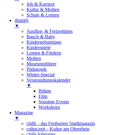
Job & Karriere
Kultur & Medien
Schule & Lernen
4family
▼
Ausflug- & Freizeittipps
Bauch & Baby
Kindergeburtstage
Kinderspiele
Lernen & Fördern
Medien
Museumsführer
Pädagogik
Winter-Special
Veranstaltungskalender
▼
Bühne
Film
Sonstige Events
Workshops
Magazine
▼
chilli – das Freiburger Stadtmagazin
cultur.zeit – Kultur am Oberrhein
chilli-Jobstarter