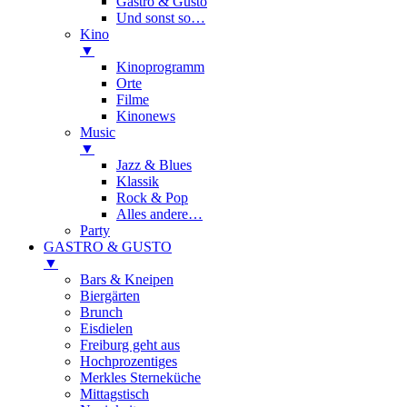
Gastro & Gusto
Und sonst so…
Kino
▼
Kinoprogramm
Orte
Filme
Kinonews
Music
▼
Jazz & Blues
Klassik
Rock & Pop
Alles andere…
Party
GASTRO & GUSTO
▼
Bars & Kneipen
Biergärten
Brunch
Eisdielen
Freiburg geht aus
Hochprozentiges
Merkles Sterneküche
Mittagstisch