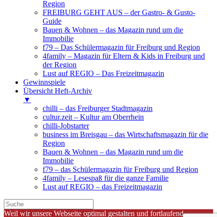
Region
FREIBURG GEHT AUS – der Gastro- & Gusto-
Guide
Bauen & Wohnen – das Magazin rund um die
Immobilie
f79 – Das Schülermagazin für Freiburg und Region
4family – Magazin für Eltern & Kids in Freiburg und
der Region
Lust auf REGIO – Das Freizeitmagazin
Gewinnspiele
Übersicht Heft-Archiv
▼
chilli – das Freiburger Stadtmagazin
cultur.zeit – Kultur am Oberrhein
chilli-Jobstarter
business im Breisgau – das Wirtschaftsmagazin für die
Region
Bauen & Wohnen – das Magazin rund um die
Immobilie
f79 – das Schülermagazin für Freiburg und Region
4family – Lesespaß für die ganze Familie
Lust auf REGIO – das Freizeitmagazin
Weil wir unsere Webseite optimal gestalten und fortlaufend