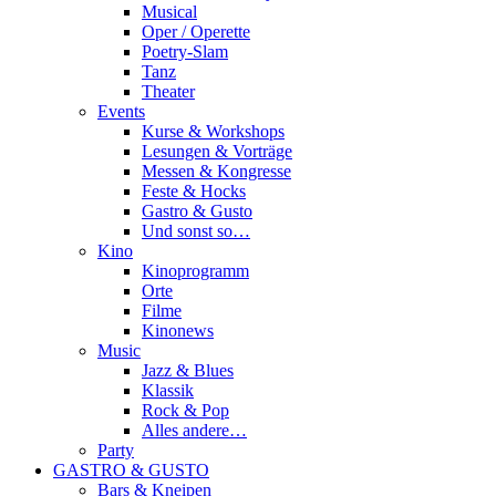
Musical
Oper / Operette
Poetry-Slam
Tanz
Theater
Events
Kurse & Workshops
Lesungen & Vorträge
Messen & Kongresse
Feste & Hocks
Gastro & Gusto
Und sonst so…
Kino
Kinoprogramm
Orte
Filme
Kinonews
Music
Jazz & Blues
Klassik
Rock & Pop
Alles andere…
Party
GASTRO & GUSTO
Bars & Kneipen