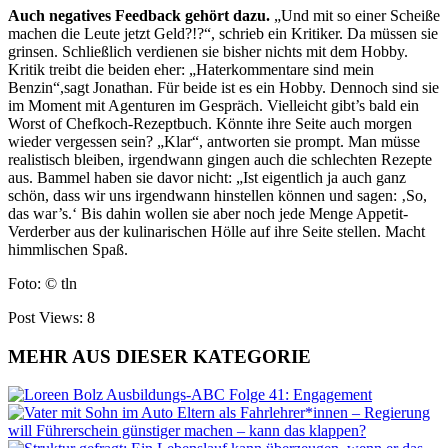
Auch negatives Feedback gehört dazu.
„Und mit so einer Scheiße
machen die Leute jetzt Geld?!?“, schrieb ein Kritiker. Da müssen sie
grinsen. Schließlich verdienen sie bisher nichts mit dem Hobby.
Kritik treibt die beiden eher: „Haterkommentare sind mein
Benzin“,sagt Jonathan. Für beide ist es ein Hobby. Dennoch sind sie
im Moment mit Agenturen im Gespräch. Vielleicht gibt’s bald ein
Worst of Chefkoch-Rezeptbuch. Könnte ihre Seite auch morgen
wieder vergessen sein? „Klar“, antworten sie prompt. Man müsse
realistisch bleiben, irgendwann gingen auch die schlechten Rezepte
aus. Bammel haben sie davor nicht: „Ist eigentlich ja auch ganz
schön, dass wir uns irgendwann hinstellen können und sagen: ‚So,
das war’s.‘ Bis dahin wollen sie aber noch jede Menge Appetit-
Verderber aus der kulinarischen Hölle auf ihre Seite stellen. Macht
himmlischen Spaß.
Foto:
©
tln
Post Views:
8
MEHR AUS DIESER KATEGORIE
Ausbildungs-ABC Folge 41: Engagement
Eltern als Fahrlehrer*innen – Regierung
will Führerschein günstiger machen – kann das klappen?