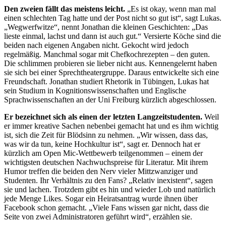
Den zweien fällt das meistens leicht.
„Es ist okay, wenn man mal
einen schlechten Tag hatte und der Post nicht so gut ist“, sagt Lukas.
„Wegwerfwitze“, nennt Jonathan die kleinen Geschichten: „Das
lieste einmal, lachst und dann ist auch gut.“ Versierte Köche sind die
beiden nach eigenen Angaben nicht. Gekocht wird jedoch
regelmäßig. Manchmal sogar mit Chefkochrezepten – den guten.
Die schlimmen probieren sie lieber nicht aus. Kennengelernt haben
sie sich bei einer Sprechtheatergruppe. Daraus entwickelte sich eine
Freundschaft. Jonathan studiert Rhetorik in Tübingen, Lukas hat
sein Studium in Kognitions­wissenschaften und Englische
Sprachwissenschaften an der Uni Freiburg kürzlich abgeschlossen.
Er bezeichnet sich als einen der letzten Langzeitstudenten.
Weil
er immer kreative Sachen nebenbei gemacht hat und es ihm wichtig
ist, sich die Zeit für Blödsinn zu nehmen. „Wir wissen, dass das,
was wir da tun, keine Hochkultur ist“, sagt er. Dennoch hat er
kürzlich am Open Mic-Wettbewerb teilgenommen – einem der
wichtigsten deutschen Nachwuchspreise für Literatur. Mit ihrem
Humor treffen die beiden den Nerv vieler Mittzwanziger und
Studenten. Ihr Verhältnis zu den Fans? „Relativ inexistent“, sagen
sie und lachen. Trotzdem gibt es hin und wieder Lob und natürlich
jede Menge Likes. Sogar ein Heiratsantrag wurde ihnen über
Facebook schon gemacht. „Viele Fans wissen gar nicht, dass die
Seite von zwei Administratoren geführt wird“, erzählen sie.