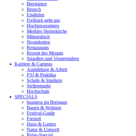
Biergärten
Brunch
Eisdielen
Freiburg geht aus
Hochprozentiges
Merkles Sterneküche
Mittagstisch
Neuigkeiten
Restaurants
Rezept des Monats
Straußen und Vesperstuben
Karriere & Campus
Ausbildung & Arbeit
FSJ & Praktika
Schule & Studium
Stellenmarkt
Hochschule
SPECIALS
business im Breisgau
Bauen & Wohnen
Festival-Guide
Freizeit
Haus & Garten
Natur & Umwelt
Reise-Special