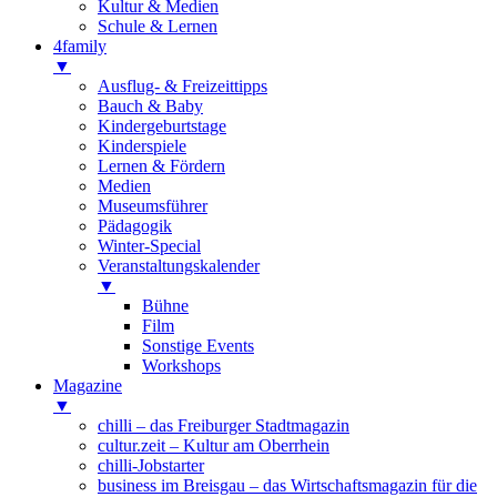
Kultur & Medien
Schule & Lernen
4family
▼
Ausflug- & Freizeittipps
Bauch & Baby
Kindergeburtstage
Kinderspiele
Lernen & Fördern
Medien
Museumsführer
Pädagogik
Winter-Special
Veranstaltungskalender
▼
Bühne
Film
Sonstige Events
Workshops
Magazine
▼
chilli – das Freiburger Stadtmagazin
cultur.zeit – Kultur am Oberrhein
chilli-Jobstarter
business im Breisgau – das Wirtschaftsmagazin für die