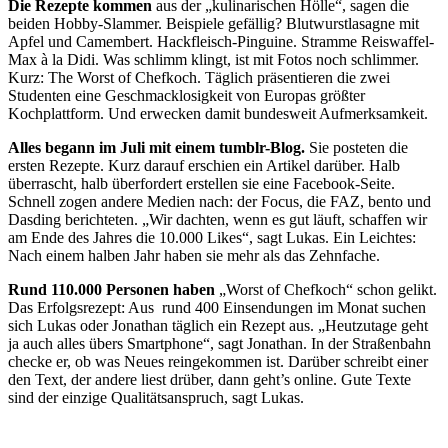
Die Rezepte kommen
aus der „kulinarischen Hölle“, sagen die
beiden Hobby-Slammer. Beispiele gefällig? Blutwurstlasagne mit
Apfel und Camembert. Hackfleisch-Pinguine. Stramme Reiswaffel-
Max à la Didi. Was schlimm klingt, ist mit Fotos noch schlimmer.
Kurz: The Worst of Chefkoch. Täglich präsentieren die zwei
Studenten eine Geschmacklosigkeit von Europas größter
Kochplattform. Und erwecken damit bundesweit Aufmerksamkeit.
Alles begann im Juli mit einem tumblr-Blog.
Sie posteten die
ersten Rezepte. Kurz darauf erschien ein Artikel darüber. Halb
überrascht, halb überfordert erstellen sie eine Facebook-Seite.
Schnell zogen andere Medien nach: der Focus, die FAZ, bento und
Dasding berichteten. „Wir dachten, wenn es gut läuft, schaffen wir
am Ende des Jahres die 10.000 Likes“, sagt Lukas. Ein Leichtes:
Nach einem halben Jahr haben sie mehr als das Zehnfache.
Rund 110.000 Personen haben
„Worst of Chefkoch“ schon gelikt.
Das Erfolgsrezept: Aus rund 400 Einsendungen im Monat suchen
sich Lukas oder Jonathan täglich ein Rezept aus. „Heutzutage geht
ja auch alles übers Smartphone“, sagt Jonathan. In der Straßenbahn
checke er, ob was Neues rein­gekommen ist. Darüber schreibt einer
den Text, der andere liest drüber, dann geht’s online. Gute Texte
sind der einzige Qualitätsanspruch, sagt Lukas.