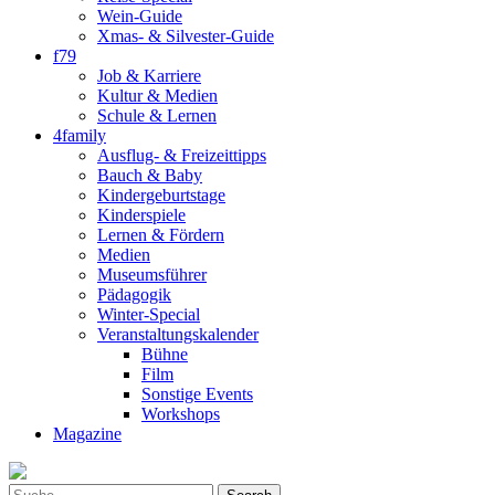
Wein-Guide
Xmas- & Silvester-Guide
f79
Job & Karriere
Kultur & Medien
Schule & Lernen
4family
Ausflug- & Freizeittipps
Bauch & Baby
Kindergeburtstage
Kinderspiele
Lernen & Fördern
Medien
Museumsführer
Pädagogik
Winter-Special
Veranstaltungskalender
Bühne
Film
Sonstige Events
Workshops
Magazine