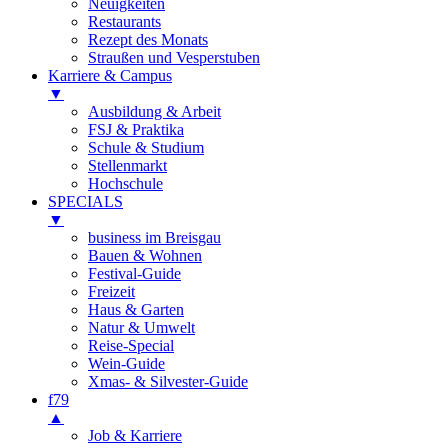
Neuigkeiten
Restaurants
Rezept des Monats
Straußen und Vesperstuben
Karriere & Campus
▼
Ausbildung & Arbeit
FSJ & Praktika
Schule & Studium
Stellenmarkt
Hochschule
SPECIALS
▼
business im Breisgau
Bauen & Wohnen
Festival-Guide
Freizeit
Haus & Garten
Natur & Umwelt
Reise-Special
Wein-Guide
Xmas- & Silvester-Guide
f79
▲
Job & Karriere