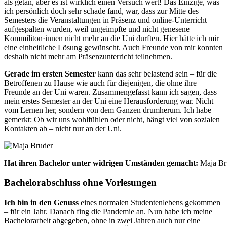
als getan, aber es ist wirklich einen Versuch wert! Das Einzige, was
ich persönlich doch sehr schade fand, war, dass zur Mitte des
Semesters die Veran
staltungen in Präsenz und online-Unterricht
aufgespalten wurden, weil ungeimpfte und nicht genesene
Kommiliton·innen nicht mehr an die Uni durften. Hier hätte ich mir
eine einheitliche Lösung gewünscht. Auch Freunde von mir konnten
deshalb nicht mehr am Präsenzunterricht teilnehmen.
Gerade im ersten
Semester
kann das sehr belastend sein – für die
Betroffenen zu Hause wie auch für diejenigen, die ohne ihre
Freunde an der Uni waren. Zusammengefasst kann ich sagen, dass
mein erstes Semester an der Uni eine Her
ausforderung war. Nicht
vom Lernen
her, sondern von dem Ganzen drumherum. Ich habe
gemerkt: Ob wir uns wohlfühlen oder nicht, hängt viel von sozialen
Kontakten ab – nicht nur an der Uni.
Hat ihren Bachelor unter widrigen Umständen gemacht:
Maja Br
Bachelorabschluss ohne Vorlesungen
Ich bin in den
Genuss
eines normalen Studentenlebens gekommen
– für ein Jahr. Danach fing die Pandemie an. Nun habe ich meine
Bachelorarbeit abgegeben, ohne in zwei Jahren auch nur eine