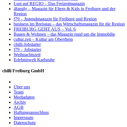
Lust auf REGIO – Das Freizeitmagazin
4family – Magazin für Eltern & Kids in Freiburg und der
Region
f79 – Jugendmagazin für Freiburg und Region
business im Breisgau – das Wirtschaftsmagazin für die Region
FREIBURG GEHT AUS – Vol. 6
Bauen & Wohnen – das Magazin rund um die Immobilie
cultur.zeit – Kultur am Oberrhein
chilli-Jobstarter
f79 – Jobstarter
Weihnachtszeit
Erlebniswelt Karlsruhe
chilli Freiburg GmbH
Über uns
Team
Mediadaten
Archiv
AGB
Haftungsausschluss
Impressum
Datenschutz