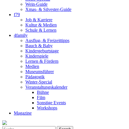
Wein-Guide
Xmas- & Silvester-Guide
f79
Job & Karriere
Kultur & Medien
Schule & Lernen
4family
Ausflug- & Freizeittipps
Bauch & Baby
Kindergeburtstage
Kinderspiele
Lernen & Fördern
Medien
Museumsführer
Pädagogik
Winter-Special
Veranstaltungskalender
Bühne
Film
Sonstige Events
Workshops
Magazine