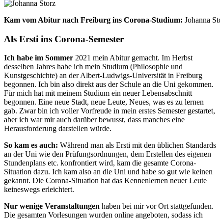
Kam vom Abitur nach Freiburg ins Corona-Studium:
Johanna St
Als Ersti ins Corona-Semeste
r
Ich habe im Sommer
2021 mein Abitur gemacht. Im Herbst
desselben Jahres habe ich mein Studium (Philosophie und
Kunstgeschichte) an der Albert-Ludwigs-Universität in Freiburg
begonnen. Ich bin also direkt aus der Schule an die Uni gekommen.
Für mich hat mit meinem Studium ein neuer Lebensabschnitt
begonnen. Eine neue Stadt, neue Leute, Neues, was es zu lernen
gab. Zwar bin ich voller Vorfreude in mein erstes Semester gestartet,
aber ich war mir auch darüber bewusst, dass manches eine
Herausforderung darstellen würde.
So kam es auch:
Während man als Ersti mit den üblichen Standards
an der Uni wie den Prüfungsordnungen, dem Erstellen des eigenen
Stundenplans etc. konfrontiert wird,
kam die gesamte Corona-
Situation dazu. Ich kam also an die Uni und habe so gut wie keinen
gekannt. Die Corona-Situation hat das Kennenlernen neuer Leute
keineswegs erleichtert.
Nur wenige Veranstaltungen
haben bei mir vor Ort stattgefunden.
Die gesamten Vorlesungen wurden online angeboten, sodass ich