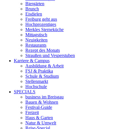
Biergärten
Brunch
Eisdielen
Freiburg geht aus
Hochprozentiges
Merkles Sterneküche
Mittagstisch
Neuigkeiten
Restaurants
Rezept des Monats
Straußen und Vesperstuben
Karriere & Campus
Ausbildung & Arbeit
FSJ & Praktika
Schule & Studium
Stellenmarkt
Hochschule
SPECIALS
business im Breisgau
Bauen & Wohnen
Festival-Guide
Freizeit
Haus & Garten
Natur & Umwelt
Reise-Special