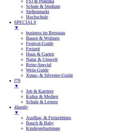
FSJ & Praktika
Schule & Studium
Stellenmarkt
Hochschule
SPECIALS
▼
business im Breisgau
Bauen & Wohnen
Festival-Guide
Freizeit
Haus & Garten
Natur & Umwelt
Reise-Special
Wein-Guide
Xmas- & Silvester-Guide
f79
▼
Job & Karriere
Kultur & Medien
Schule & Lernen
4family
▼
Ausflug- & Freizeittipps
Bauch & Baby
Kindergeburtstage