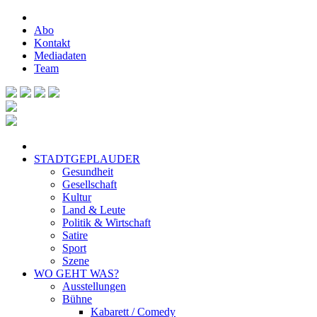
Abo
Kontakt
Mediadaten
Team
STADTGEPLAUDER
Gesundheit
Gesellschaft
Kultur
Land & Leute
Politik & Wirtschaft
Satire
Sport
Szene
WO GEHT WAS?
Ausstellungen
Bühne
Kabarett / Comedy