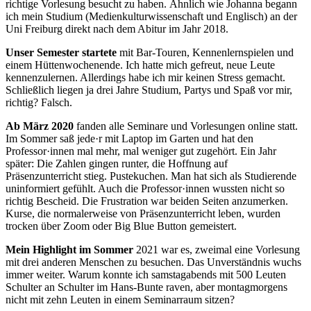
richtige Vorlesung besucht zu haben. Ähnlich wie Johanna begann
ich mein Studium (Medienkulturwissenschaft und Englisch) an der
Uni Freiburg direkt nach dem Abitur im Jahr 2018.
Unser Semester startete
mit Bar-Touren, Kennenlernspielen und
einem Hüttenwochenende. Ich hatte mich gefreut, neue Leute
kennenzulernen. Allerdings habe ich mir keinen Stress gemacht.
Schließlich liegen ja drei Jahre Studium, Partys und Spaß vor mir,
richtig? Falsch.
Ab März 2020
fanden alle Seminare und Vorlesungen online statt.
Im Sommer saß jede·r mit Laptop im Garten und hat den
Professor·innen mal mehr, mal weniger gut zugehört. Ein Jahr
später: Die Zahlen gingen runter, die Hoffnung auf
Präsenzunterricht stieg. Pustekuchen. Man hat sich als Studierende
uninformiert gefühlt. Auch die
Professor·innen wussten nicht so
richtig Bescheid. Die Frustration war beiden Seiten anzumerken.
Kurse, die normalerweise von Präsenzunterricht leben, wurden
trocken über Zoom oder Big Blue Button gemeistert.
Mein Highlight im
Sommer
2021 war es, zweimal eine Vorlesung
mit drei anderen Menschen zu besuchen. Das Unverständnis wuchs
immer weiter. Warum konnte ich samstagabends mit 500 Leuten
Schulter an Schulter im Hans-Bunte raven, aber montagmorgens
nicht mit zehn Leuten in einem Seminarraum sitzen?