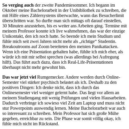
So verging auch
der zweite Pandemiesommer. Ich begann im
Oktober meine Bachelorarbeit in der Unibibliothek zu schreiben, die
mit Hilfe eines Zählersystems überwachte, wann das Besucherlimit
überschritten war. So durfte man sich mittags oft darauf einstellen,
30 Minuten anzustehen, bis es weiter ans Arbeiten ging. Termine mit
meinem Professor konnte ich live wahrnehmen, das war der einzige
Unikontakt, den ich noch hatte. So beende ich mein Studium und
fühle mich seit zwei Jahren nicht mehr als „richtige“ Studentin.
Breakoutrooms auf Zoom bereiteten den meisten Panikattacken.
Wenn ich eine Präsentation gehalten habe, fühlte ich mich eher, als
würde ich mit mir selbst sprechen (was allerdings bei Aufregung
hilft). Das führt auch dazu, dass ich Real-Life-Präsentationen
überhaupt nicht mehr gewohnt bin.
Das war jetzt
viel
Rumgemecker. Andere werden durch Online-
Semester viel stärker psychisch belastet als ich. Deshalb zu den
positiven Dingen: Ich denke nicht, dass ich durch das
Onlinesemester viel weniger gelernt habe. Das liegt vor allem an
meinem Studiengang mit wenig Prüfungen und vielen Hausarbeiten.
Dadurch verbringe ich sowieso viel Zeit am Laptop und muss nicht
stur Powerpoints auswendig lernen. Meine Bachelorarbeit war auch
so interessant zu schreiben. Mein Professor hat sich große Mühe
gegeben, erreichbar zu sein. Die Phase war somit völlig okay, ich
fühle mich nicht im Rückstand.