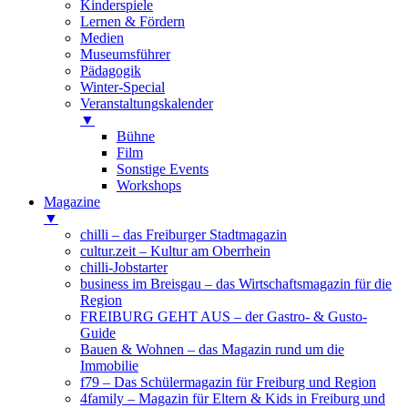
Kinderspiele
Lernen & Fördern
Medien
Museumsführer
Pädagogik
Winter-Special
Veranstaltungskalender
▼
Bühne
Film
Sonstige Events
Workshops
Magazine
▼
chilli – das Freiburger Stadtmagazin
cultur.zeit – Kultur am Oberrhein
chilli-Jobstarter
business im Breisgau – das Wirtschaftsmagazin für die
Region
FREIBURG GEHT AUS – der Gastro- & Gusto-
Guide
Bauen & Wohnen – das Magazin rund um die
Immobilie
f79 – Das Schülermagazin für Freiburg und Region
4family – Magazin für Eltern & Kids in Freiburg und