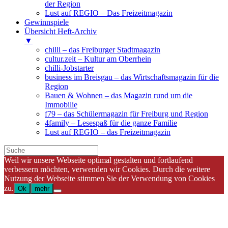
der Region
Lust auf REGIO – Das Freizeitmagazin
Gewinnspiele
Übersicht Heft-Archiv
▼
chilli – das Freiburger Stadtmagazin
cultur.zeit – Kultur am Oberrhein
chilli-Jobstarter
business im Breisgau – das Wirtschaftsmagazin für die
Region
Bauen & Wohnen – das Magazin rund um die
Immobilie
f79 – das Schülermagazin für Freiburg und Region
4family – Lesespaß für die ganze Familie
Lust auf REGIO – das Freizeitmagazin
Weil wir unsere Webseite optimal gestalten und fortlaufend
verbessern möchten, verwenden wir Cookies. Durch die weitere
Nutzung der Webseite stimmen Sie der Verwendung von Cookies
zu.
Ok
mehr