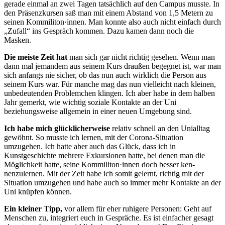
gerade einmal an zwei Tagen tatsächlich auf den Campus musste. In
den Präsenzkursen saß man mit einem Abstand von 1,5 Metern zu
seinen Kommiliton·innen. Man konnte also auch nicht einfach durch
„Zufall
“
ins Gespräch kommen. Dazu kamen dann noch die
Masken.
Die meiste Zeit hat
man sich gar nicht richtig gesehen. Wenn man
dann mal jemandem aus seinem Kurs draußen begegnet ist, war man
sich anfangs nie sicher, ob das nun auch wirklich die Person aus
seinem Kurs war. Für manche mag das nun vielleicht nach kleinen,
unbedeutenden Problemchen klingen. Ich aber habe in dem halben
Jahr gemerkt, wie wichtig soziale Kontakte an der Uni
beziehungsweise allgemein in einer neuen Umgebung sind.
Ich habe mich
glücklicherweise
relativ schnell an den Unialltag
gewöhnt. So musste ich lernen, mit der Corona-Situation
umzugehen. Ich hatte aber auch das Glück, dass ich in
Kunstgeschichte mehrere Exkursionen hatte, bei denen man die
Möglichkeit hatte, seine
Kommiliton·innen doch besser ken-
nenzulernen. Mit der Zeit habe ich somit gelernt, richtig mit der
Situation umzugehen und habe auch so immer mehr Kontakte an der
Uni knüpfen können.
Ein kleiner Tipp,
vor allem für eher ruhigere Personen: Geht auf
Menschen zu, integriert euch in Gespräche. Es ist einfacher gesagt