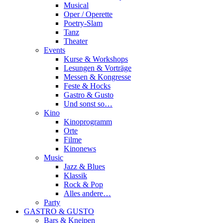
Musical
Oper / Operette
Poetry-Slam
Tanz
Theater
Events
Kurse & Workshops
Lesungen & Vorträge
Messen & Kongresse
Feste & Hocks
Gastro & Gusto
Und sonst so…
Kino
Kinoprogramm
Orte
Filme
Kinonews
Music
Jazz & Blues
Klassik
Rock & Pop
Alles andere…
Party
GASTRO & GUSTO
Bars & Kneipen