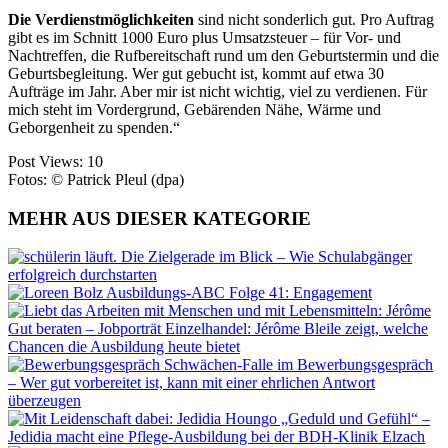
Die Verdienstmöglichkeiten
sind nicht sonderlich gut. Pro Auftrag
gibt es im Schnitt 1000 Euro plus Umsatzsteuer – für Vor- und
Nachtreffen, die Rufbereitschaft rund um den Geburtstermin und die
Geburtsbegleitung. Wer gut gebucht ist, kommt auf etwa 30
Aufträge im Jahr. Aber mir ist nicht wichtig, viel zu verdienen. Für
mich steht im Vordergrund, Gebärenden Nähe, Wärme und
Geborgenheit zu spenden.“
Post Views:
10
Fotos: © Patrick Pleul (dpa)
MEHR AUS DIESER KATEGORIE
Die Zielgerade im Blick – Wie Schulabgänger
erfolgreich durchstarten
Ausbildungs-ABC Folge 41: Engagement
Gut beraten – Jobporträt Einzelhandel: Jérôme Bleile zeigt, welche
Chancen die Ausbildung heute bietet
Schwächen-Falle im Bewerbungsgespräch
– Wer gut vorbereitet ist, kann mit einer ehrlichen Antwort
überzeugen
„Geduld und Gefühl“ –
Jedidia macht eine Pflege-Ausbildung bei der BDH-Klinik Elzach