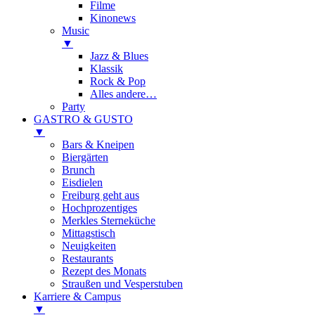
Filme
Kinonews
Music
▼
Jazz & Blues
Klassik
Rock & Pop
Alles andere…
Party
GASTRO & GUSTO
▼
Bars & Kneipen
Biergärten
Brunch
Eisdielen
Freiburg geht aus
Hochprozentiges
Merkles Sterneküche
Mittagstisch
Neuigkeiten
Restaurants
Rezept des Monats
Straußen und Vesperstuben
Karriere & Campus
▼