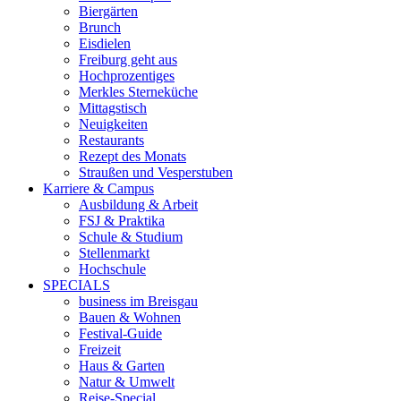
Biergärten
Brunch
Eisdielen
Freiburg geht aus
Hochprozentiges
Merkles Sterneküche
Mittagstisch
Neuigkeiten
Restaurants
Rezept des Monats
Straußen und Vesperstuben
Karriere & Campus
Ausbildung & Arbeit
FSJ & Praktika
Schule & Studium
Stellenmarkt
Hochschule
SPECIALS
business im Breisgau
Bauen & Wohnen
Festival-Guide
Freizeit
Haus & Garten
Natur & Umwelt
Reise-Special