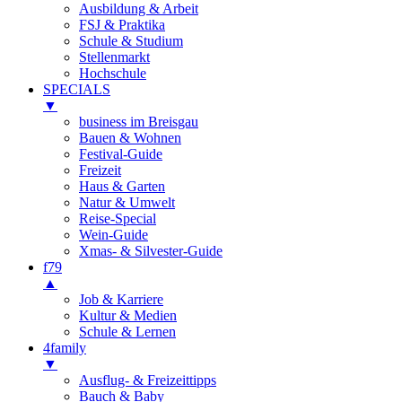
Ausbildung & Arbeit
FSJ & Praktika
Schule & Studium
Stellenmarkt
Hochschule
SPECIALS
▼
business im Breisgau
Bauen & Wohnen
Festival-Guide
Freizeit
Haus & Garten
Natur & Umwelt
Reise-Special
Wein-Guide
Xmas- & Silvester-Guide
f79
▲
Job & Karriere
Kultur & Medien
Schule & Lernen
4family
▼
Ausflug- & Freizeittipps
Bauch & Baby