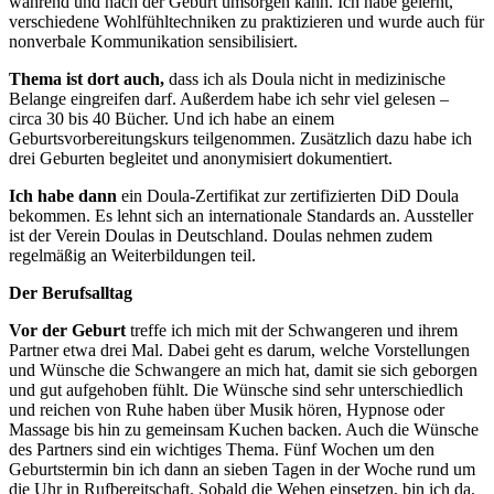
während und nach der Geburt umsorgen kann. Ich habe gelernt,
verschiedene Wohlfühltechniken zu praktizieren und wurde auch für
nonverbale Kommunikation sensibilisiert.
Thema ist dort auch,
dass ich als Doula nicht in medizinische
Belange eingreifen darf. Außerdem habe ich sehr viel gelesen –
circa 30 bis 40 Bücher. Und ich habe an einem
Geburtsvorbereitungskurs teilgenommen. Zusätzlich dazu habe ich
drei Geburten begleitet und anonymisiert dokumentiert.
Ich habe dann
ein Doula-Zertifikat zur zertifizierten DiD Doula
bekommen. Es lehnt sich an internationale Standards an. Aussteller
ist der Verein Doulas in Deutschland. Doulas nehmen zudem
regelmäßig an Weiterbildungen teil.
Der Berufsalltag
Vor der Geburt
treffe ich mich mit der Schwangeren und ihrem
Partner etwa drei Mal. Dabei geht es darum, welche Vorstellungen
und Wünsche die Schwangere an mich hat, damit sie sich geborgen
und gut aufgehoben fühlt. Die Wünsche sind sehr unterschiedlich
und reichen von Ruhe haben über Musik hören, Hypnose oder
Massage bis hin zu gemeinsam Kuchen backen. Auch die Wünsche
des Partners sind ein wichtiges Thema. Fünf Wochen um den
Geburtstermin bin ich dann an sieben Tagen in der Woche rund um
die Uhr in Rufbereitschaft. Sobald die Wehen einsetzen, bin ich da.