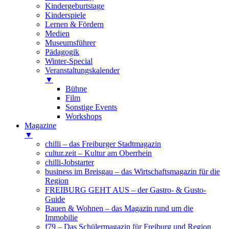
Kindergeburtstage
Kinderspiele
Lernen & Fördern
Medien
Museumsführer
Pädagogik
Winter-Special
Veranstaltungskalender
▼
Bühne
Film
Sonstige Events
Workshops
Magazine
▼
chilli – das Freiburger Stadtmagazin
cultur.zeit – Kultur am Oberrhein
chilli-Jobstarter
business im Breisgau – das Wirtschaftsmagazin für die
Region
FREIBURG GEHT AUS – der Gastro- & Gusto-
Guide
Bauen & Wohnen – das Magazin rund um die
Immobilie
f79 – Das Schülermagazin für Freiburg und Region