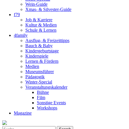
Wein-Guide
Xmas- & Silvester-Guide
f79
Job & Karriere
Kultur & Medien
Schule & Lernen
4family
Ausflug- & Freizeittipps
Bauch & Baby
Kindergeburtstage
Kinderspiele
Lernen & Fördern
Medien
Museumsführer
Pädagogik
Winter-Special
Veranstaltungskalender
Bühne
Film
Sonstige Events
Workshops
Magazine