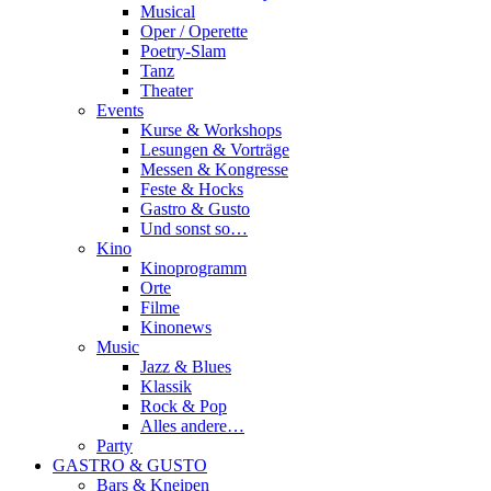
Musical
Oper / Operette
Poetry-Slam
Tanz
Theater
Events
Kurse & Workshops
Lesungen & Vorträge
Messen & Kongresse
Feste & Hocks
Gastro & Gusto
Und sonst so…
Kino
Kinoprogramm
Orte
Filme
Kinonews
Music
Jazz & Blues
Klassik
Rock & Pop
Alles andere…
Party
GASTRO & GUSTO
Bars & Kneipen