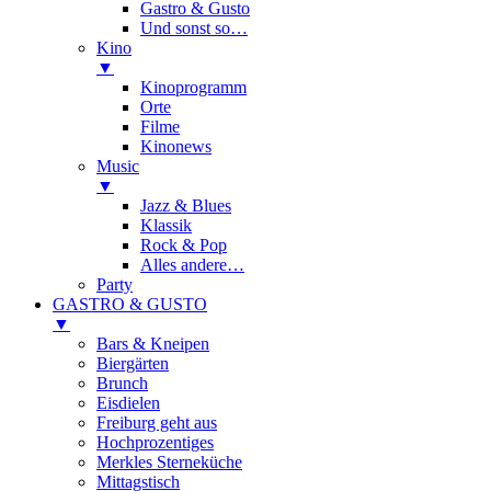
Gastro & Gusto
Und sonst so…
Kino
▼
Kinoprogramm
Orte
Filme
Kinonews
Music
▼
Jazz & Blues
Klassik
Rock & Pop
Alles andere…
Party
GASTRO & GUSTO
▼
Bars & Kneipen
Biergärten
Brunch
Eisdielen
Freiburg geht aus
Hochprozentiges
Merkles Sterneküche
Mittagstisch