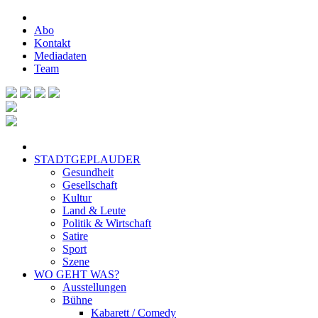
Abo
Kontakt
Mediadaten
Team
STADTGEPLAUDER
Gesundheit
Gesellschaft
Kultur
Land & Leute
Politik & Wirtschaft
Satire
Sport
Szene
WO GEHT WAS?
Ausstellungen
Bühne
Kabarett / Comedy