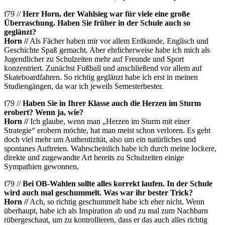
f79 //
Herr Horn, der Wahlsieg war für viele eine große
Überraschung. Haben Sie früher in der Schule auch so
geglänzt?
Horn //
Als Fächer haben mir vor allem Erdkunde, Englisch und
Geschichte Spaß gemacht. Aber ehrlicherweise habe ich mich als
Jugendlicher zu Schulzeiten mehr auf Freunde und Sport
konzentriert. Zunächst Fußball und anschließend vor allem auf
Skateboardfahren. So richtig geglänzt habe ich erst in meinen
Studiengängen, da war ich jeweils Semesterbester.
f79 //
Haben Sie in Ihrer Klasse auch die Herzen im Sturm
erobert? Wenn ja, wie?
Horn //
Ich glaube, wenn man „Herzen im Sturm mit einer
Strategie“ erobern möchte, hat man meist schon verloren. Es geht
doch viel mehr um Authentizität, also um ein natürliches und
spontanes Auftreten. Wahrscheinlich habe ich durch meine lockere,
direkte und zugewandte Art bereits zu Schulzeiten einige
Sympathien gewonnen.
f79 //
Bei OB-Wahlen sollte alles korrekt laufen. In der Schule
wird auch mal geschummelt. Was war ihr bester Trick?
Horn //
Ach, so richtig geschummelt habe ich eher nicht. Wenn
überhaupt, habe ich als Inspiration ab und zu mal zum Nachbarn
rübergeschaut, um zu kontrollieren, dass er das auch alles richtig