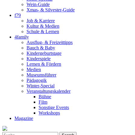
Wein-Guide
Xmas- & Silvester-Guide
f79
Job & Karriere
Kultur & Medien
Schule & Lernen
4family
Ausflug- & Freizeittipps
Bauch & Baby
Kindergeburtstage
Kinderspiele
Lernen & Fördern
Medien
Museumsführer
Pädagogik
Winter-Special
Veranstaltungskalender
Bühne
Film
Sonstige Events
Workshops
Magazine