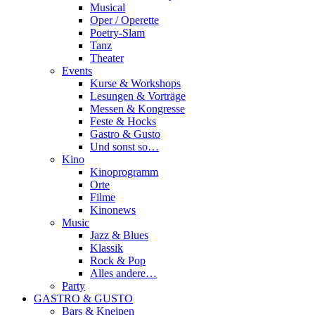
Musical
Oper / Operette
Poetry-Slam
Tanz
Theater
Events
Kurse & Workshops
Lesungen & Vorträge
Messen & Kongresse
Feste & Hocks
Gastro & Gusto
Und sonst so…
Kino
Kinoprogramm
Orte
Filme
Kinonews
Music
Jazz & Blues
Klassik
Rock & Pop
Alles andere…
Party
GASTRO & GUSTO
Bars & Kneipen