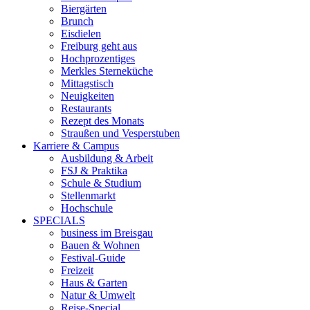
Biergärten
Brunch
Eisdielen
Freiburg geht aus
Hochprozentiges
Merkles Sterneküche
Mittagstisch
Neuigkeiten
Restaurants
Rezept des Monats
Straußen und Vesperstuben
Karriere & Campus
Ausbildung & Arbeit
FSJ & Praktika
Schule & Studium
Stellenmarkt
Hochschule
SPECIALS
business im Breisgau
Bauen & Wohnen
Festival-Guide
Freizeit
Haus & Garten
Natur & Umwelt
Reise-Special