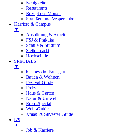
Neuigkeiten
Restaurants
Rezept des Monats
Straußen und Vesperstuben
Karriere & Campus
▼
Ausbildung & Arbeit
FSJ & Praktika
Schule & Studium
Stellenmarkt
Hochschule
SPECIALS
▼
business im Breisgau
Bauen & Wohnen
Festival-Guide
Freizeit
Haus & Garten
Natur & Umwelt
Reise-Special
Wein-Guide
Xmas- & Silvester-Guide
f79
▲
Job & Karriere