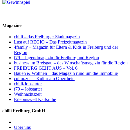
Magazine
chilli – das Freiburger Stadtmagazin
Lust auf REGIO – Das Freizeitmagazin
4family – Magazin für Eltern & Kids in Freiburg und der
Region
f79 – Jugendmagazin für Freiburg und Region
business im Breisgau – das Wirtschaftsmagazin für die Region
FREIBURG GEHT AUS – Vol. 6
Bauen & Wohnen – das Magazin rund um die Immobilie
cultur.zeit – Kultur am Oberrhein
chilli-Jobstarter
f79 – Jobstarter
Weihnachtszeit
Erlebniswelt Karlsruhe
chilli Freiburg GmbH
Über uns