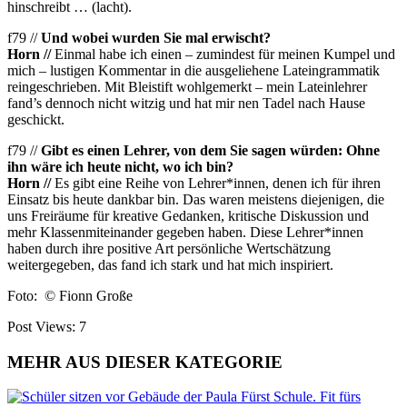
hinschreibt … (lacht).
f79 //
Und wobei wurden Sie mal erwischt?
Horn //
Einmal habe ich einen – zumindest für meinen Kumpel und
mich – lustigen Kommentar in die ausgeliehene Lateingrammatik
reingeschrieben. Mit Bleistift wohlgemerkt – mein Lateinlehrer
fand’s dennoch nicht witzig und hat mir nen Tadel nach Hause
geschickt.
f79 //
Gibt es einen Lehrer, von dem Sie sagen würden: Ohne
ihn wäre ich heute nicht, wo ich bin?
Horn //
Es gibt eine Reihe von Lehrer*innen, denen ich für ihren
Einsatz bis heute dankbar bin. Das waren meistens diejenigen, die
uns Freiräume für kreative Gedanken, kritische Diskussion und
mehr Klassenmiteinander gegeben haben. Diese Lehrer*innen
haben durch ihre positive Art persönliche Wertschätzung
weitergegeben, das fand ich stark und hat mich inspiriert.
Foto: © Fionn Große
Post Views:
7
MEHR AUS DIESER KATEGORIE
Fit fürs