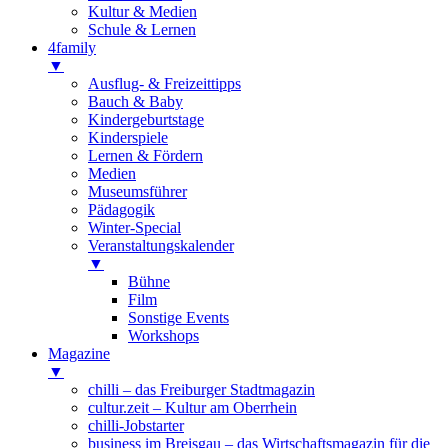
Kultur & Medien
Schule & Lernen
4family
▼
Ausflug- & Freizeittipps
Bauch & Baby
Kindergeburtstage
Kinderspiele
Lernen & Fördern
Medien
Museumsführer
Pädagogik
Winter-Special
Veranstaltungskalender
▼
Bühne
Film
Sonstige Events
Workshops
Magazine
▼
chilli – das Freiburger Stadtmagazin
cultur.zeit – Kultur am Oberrhein
chilli-Jobstarter
business im Breisgau – das Wirtschaftsmagazin für die