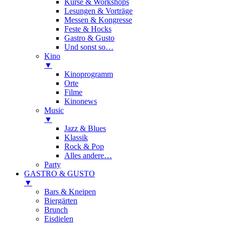
Kurse & Workshops
Lesungen & Vorträge
Messen & Kongresse
Feste & Hocks
Gastro & Gusto
Und sonst so…
Kino
▼
Kinoprogramm
Orte
Filme
Kinonews
Music
▼
Jazz & Blues
Klassik
Rock & Pop
Alles andere…
Party
GASTRO & GUSTO
▼
Bars & Kneipen
Biergärten
Brunch
Eisdielen