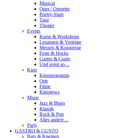
Musical
Oper / Operette
Poetry-Slam
Tanz
Theater
Events
Kurse & Workshops
Lesungen & Vorträge
Messen & Kongresse
Feste & Hocks
Gastro & Gusto
Und sonst so…
Kino
Kinoprogramm
Orte
Filme
Kinonews
Music
Jazz & Blues
Klassik
Rock & Pop
Alles andere…
Party
GASTRO & GUSTO
Bars & Kneipen