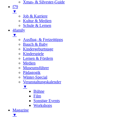
Xmas- & Silvester-Guide
f79
▼
Job & Karriere
Kultur & Medien
Schule & Lernen
4family
▼
Ausflug- & Freizeittipps
Bauch & Baby
Kindergeburtstage
Kinderspiele
Lernen & Fördern
Medien
Museumsführer
Pädagogik
Winter-Special
Veranstaltungskalender
▼
Bühne
Film
Sonstige Events
Workshops
Magazine
▼