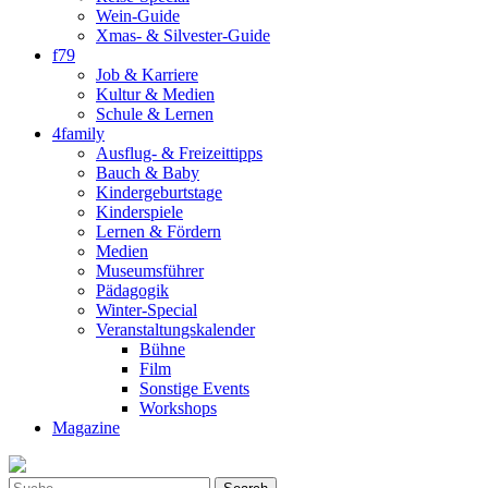
Wein-Guide
Xmas- & Silvester-Guide
f79
Job & Karriere
Kultur & Medien
Schule & Lernen
4family
Ausflug- & Freizeittipps
Bauch & Baby
Kindergeburtstage
Kinderspiele
Lernen & Fördern
Medien
Museumsführer
Pädagogik
Winter-Special
Veranstaltungskalender
Bühne
Film
Sonstige Events
Workshops
Magazine