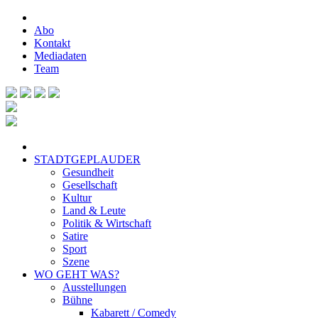
Abo
Kontakt
Mediadaten
Team
STADTGEPLAUDER
Gesundheit
Gesellschaft
Kultur
Land & Leute
Politik & Wirtschaft
Satire
Sport
Szene
WO GEHT WAS?
Ausstellungen
Bühne
Kabarett / Comedy