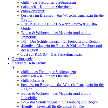
chilli – das Freiburger Stadtmagazin
cultur.zeit – Kultur am Oberrhein
chilli-Jobstarter
business im Breisgau – das Wirtschaftsmagazin für die
Region
FREIBURG GEHT AUS – der Gastro- & Gusto-
Guide
Bauen & Wohnen – das Magazin rund um die
Immobilie
f79 – Das Schülermagazin für Freiburg und Region
4family – Magazin für Eltern & Kids in Freiburg und
der Region
Lust auf REGIO – Das Freizeitmagazin
Gewinnspiele
Übersicht Heft-Archiv
▼
chilli – das Freiburger Stadtmagazin
cultur.zeit – Kultur am Oberrhein
chilli-Jobstarter
business im Breisgau – das Wirtschaftsmagazin für die
Region
Bauen & Wohnen – das Magazin rund um die
Immobilie
f79 – das Schülermagazin für Freiburg und Region
4family – Lesespaß für die ganze Familie