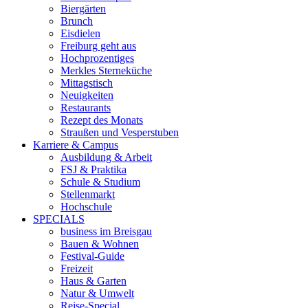
Biergärten
Brunch
Eisdielen
Freiburg geht aus
Hochprozentiges
Merkles Sterneküche
Mittagstisch
Neuigkeiten
Restaurants
Rezept des Monats
Straußen und Vesperstuben
Karriere & Campus
Ausbildung & Arbeit
FSJ & Praktika
Schule & Studium
Stellenmarkt
Hochschule
SPECIALS
business im Breisgau
Bauen & Wohnen
Festival-Guide
Freizeit
Haus & Garten
Natur & Umwelt
Reise-Special