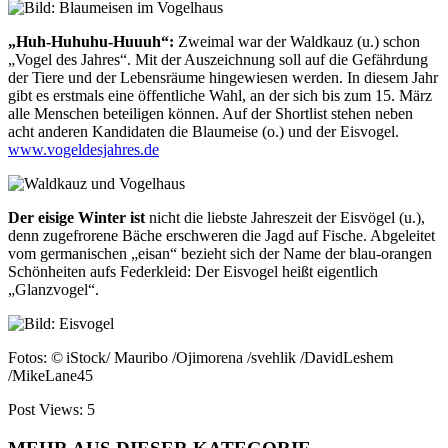
„Huh-Huhuhu-Huuuh“:
Zweimal war der Waldkauz
(u.)
schon
„Vogel des
Jahres“. Mit der Auszeichnung
soll auf die Gefährdung
der Tiere und der Lebensräume
hingewiesen werden. In diesem
Jahr
gibt es erstmals eine öf
fentliche Wahl, an der sich bis
zum 15. März
alle Menschen
beteiligen können. Auf der Short
list stehen neben
acht anderen
Kandidaten die Blaumeise (o.)
und der Eisvogel.
www.vogeldesjahres.de
Der eisige Winter
ist
nicht die liebste Jahreszeit der Eisvögel
(u.)
,
denn zugefrorene Bäche erschweren die Jagd auf Fische. Abgeleitet
vom germanischen „eisan“ bezieht sich der Name der blau-orangen
Schönheiten aufs Federkleid: Der Eisvogel heißt eigentlich
„Glanzvogel“.
Fotos: © iStock/ Mauribo /Ojimorena /svehlik /DavidLeshem
/MikeLane45
Post Views:
5