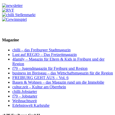
Magazine
chilli – das Freiburger Stadtmagazin
Lust auf REGIO – Das Freizeitmagazin
4family – Magazin für Eltern & Kids in Freiburg und der
Region
f79 – Jugendmagazin für Freiburg und Region
business im Breisgau – das Wirtschaftsmagazin für die Region
FREIBURG GEHT AUS – Vol. 6
Bauen & Wohnen – das Magazin rund um die Immobilie
cultur.zeit – Kultur am Oberrhein
chilli-Jobstarter
f79 – Jobstarter
Weihnachtszeit
Erlebniswelt Karlsruhe