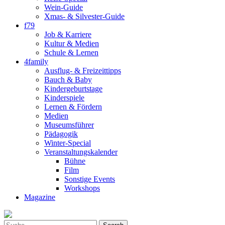
Wein-Guide
Xmas- & Silvester-Guide
f79
Job & Karriere
Kultur & Medien
Schule & Lernen
4family
Ausflug- & Freizeittipps
Bauch & Baby
Kindergeburtstage
Kinderspiele
Lernen & Fördern
Medien
Museumsführer
Pädagogik
Winter-Special
Veranstaltungskalender
Bühne
Film
Sonstige Events
Workshops
Magazine