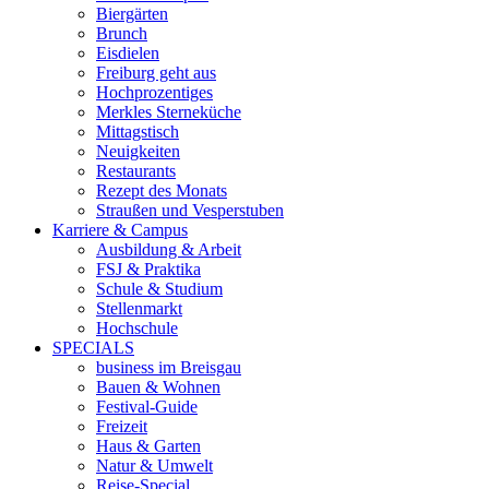
Biergärten
Brunch
Eisdielen
Freiburg geht aus
Hochprozentiges
Merkles Sterneküche
Mittagstisch
Neuigkeiten
Restaurants
Rezept des Monats
Straußen und Vesperstuben
Karriere & Campus
Ausbildung & Arbeit
FSJ & Praktika
Schule & Studium
Stellenmarkt
Hochschule
SPECIALS
business im Breisgau
Bauen & Wohnen
Festival-Guide
Freizeit
Haus & Garten
Natur & Umwelt
Reise-Special