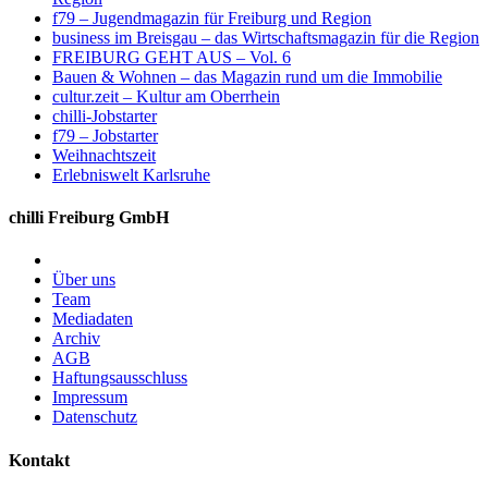
f79 – Jugendmagazin für Freiburg und Region
business im Breisgau – das Wirtschaftsmagazin für die Region
FREIBURG GEHT AUS – Vol. 6
Bauen & Wohnen – das Magazin rund um die Immobilie
cultur.zeit – Kultur am Oberrhein
chilli-Jobstarter
f79 – Jobstarter
Weihnachtszeit
Erlebniswelt Karlsruhe
chilli Freiburg GmbH
Über uns
Team
Mediadaten
Archiv
AGB
Haftungsausschluss
Impressum
Datenschutz
Kontakt