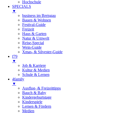
Hochschule
SPECIALS
▼
business im Breisgau
Bauen & Wohnen
Festival-Guide
Freizeit
Haus & Garten
Natur & Umwelt
Reise-Special
Wein-Guide
Xmas- & Silvester-Guide
f79
▼
Job & Karriere
Kultur & Medien
Schule & Lernen
4family
▼
Ausflug- & Freizeittipps
Bauch & Baby
Kindergeburtstage
Kinderspiele
Lernen & Fördern
Medien