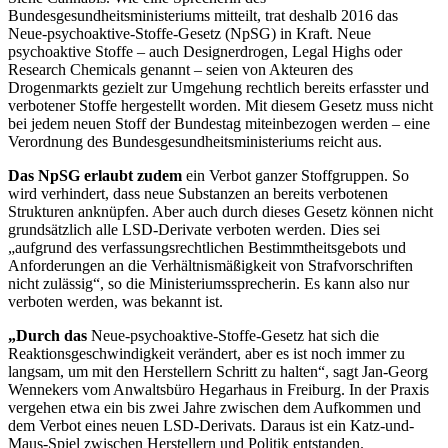
Bundesgesundheitsministeriums mit
teilt, trat deshalb 2016 das
Neue-psy
choaktive-Stoffe-Gesetz (NpSG) in
Kraft. Neue
psychoaktive Stoffe – auch Designerdrogen, Legal Highs oder
Research Chemicals genannt – seien von Akteuren des
Drogenmarkts gezielt zur Umgehung rechtlich bereits erfasster und
verbotener Stoffe hergestellt worden. Mit diesem Gesetz muss nicht
bei jedem neuen Stoff der Bundestag
miteinbezogen werden – eine
Verordnung des Bundesgesundheitsministeriums reicht aus.
Das NpSG erlaubt zudem
ein Verbot
ganzer Stoffgruppen. So
wird verhin
dert, dass neue Substanzen an bereits
verbotenen
Strukturen anknüpfen.
Aber auch durch dieses Gesetz können nicht
grundsätzlich alle LSD-Derivate verboten werden. Dies sei
„aufgrund des verfassungsrechtlichen Bestimmtheitsgebots und
Anforderungen an die Verhältnismäßigkeit von Strafvorschriften
nicht zulässig“, so die Ministeriumssprecherin. Es kann also nur
verboten werden, was bekannt ist.
„Durch das
Neue-psychoaktive-Stoffe-­
Gesetz hat sich die
Reaktionsge
schwindigkeit verändert, aber es ist
noch immer zu
langsam, um mit den Herstellern Schritt zu halten“, sagt Jan-Georg
Wennekers vom Anwaltsbüro Hegarhaus in Freiburg. In der Praxis
vergehen etwa ein bis zwei Jahre zwischen dem Aufkommen und
dem Verbot eines neuen LSD-Derivats. Daraus ist ein Katz-und-
Maus-Spiel zwischen Herstellern und Politik entstanden.