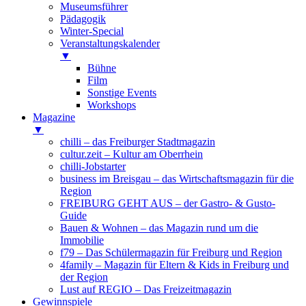
Museumsführer
Pädagogik
Winter-Special
Veranstaltungskalender
▼
Bühne
Film
Sonstige Events
Workshops
Magazine
▼
chilli – das Freiburger Stadtmagazin
cultur.zeit – Kultur am Oberrhein
chilli-Jobstarter
business im Breisgau – das Wirtschaftsmagazin für die
Region
FREIBURG GEHT AUS – der Gastro- & Gusto-
Guide
Bauen & Wohnen – das Magazin rund um die
Immobilie
f79 – Das Schülermagazin für Freiburg und Region
4family – Magazin für Eltern & Kids in Freiburg und
der Region
Lust auf REGIO – Das Freizeitmagazin
Gewinnspiele