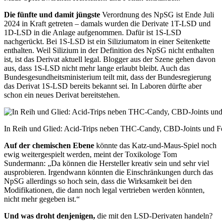
Die fünfte und damit jüngste
Ver
ordnung des NpSG ist Ende Juli
2024 in Kraft getreten – damals wurden die Derivate 1T-LSD und
1D-LSD in die Anlage aufgenommen. Dafür ist 1S-LSD
nachgerückt. Bei 1S-LSD ist ein Siliziumatom in einer Seitenkette
enthalten. Weil Silizium in der Definition des NpSG nicht enthalten
ist, ist das Derivat aktuell legal. Blogger aus der Szene gehen davon
aus, dass 1S-LSD nicht mehr lange erlaubt bleibt. Auch das
Bundesgesundheitsministerium teilt mit, dass der Bundesregierung
das Derivat 1S-LSD bereits bekannt sei. In Laboren dürfte aber
schon ein neues Derivat bereitstehen.
In Reih und Glied: Acid-Trips neben THC-Candy, CBD-Joints und 
Auf der chemischen Ebene
könnte
das Katz-und-Maus-Spiel noch
ewig
weitergespielt werden, meint der Toxikologe Tom
Sundermann: „Da können die Hersteller kreativ sein und sehr viel
ausprobieren. Irgendwann könnten die Einschränkungen durch das
NpSG allerdings so hoch sein, dass die Wirksamkeit bei den
Modifikationen, die dann noch legal vertrieben werden könnten,
nicht mehr gegeben ist.“
Und was droht denjenigen,
die mit den LSD-Derivaten handeln?