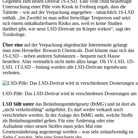
Gegenteil zum neuen Derivat 1S-LSD. Eine vom chilli beauftragte
Untersuchung einer Pille vom Kiosk in Freiburg ergab, dass die
Tablette – wie auf der Verpackung angegeben – tatsächlich 1S-LSD
enthält. „Im Zweifel ist man selbst freiwillige Testperson und setzt
sich einem unkalkulierbaren Risiko aus, weil es keine Studien
darüber gibt, wie neue LSD-Derivate im Körper wirken“, sagt der
Toxikologe.
Über eine
auf der Verpackung abgedruckte Internetseite gelangt
man zum Hersteller: Research Chemicals. Dort könnte man sich das
1S-LSD – neben anderen Substanzen – bequem nach Hause
bestellen. Aber vermutlich nicht mehr allzu lange. Ob 1V-LSD, 1D-
LSD, 1T-LSD – bislang wurden alle LSD-Derivate irgendwann
verboten.
LSD-Pille: Das LSD-Derivat wird in verschiedenen Dosierungen am 
LSD fällt unter
das Betäubungsmittel­
gesetz (BtMG) und ist dort als
„nicht
verkehrsfähig“ aufgeführt. Es darf weder verkauft noch
verschrieben werden. In der Anlage des BtMG steht, welche Stoffe
als Betäubungsmittel gelten. Für
eine Änderung oder eine
Aufnahme eines neuen Stoffes muss jedes Mal eine
Gesetzesänderung angestrengt
wer
den – was sehr zeitaufwendig ist.
Sie
he Cannabis. Wie eine Sprecherin des ­