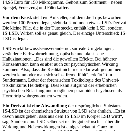
14,95 Euro für 150 Mikrogramm. Gehört zum Sortiment – neben
Spiegel, Feuerzeug und Filterkaffee.
Vor dem Kiosk
steht ein Aufsteller, auf dem die Trips beworben
werden: 100 Prozent legal, steht da. Und noch etwas: LSD-Derivat.
Die kleine Pille, die in der Tüte steckt, enthält kein LSD, sondern
1S-LSD. Wirken soll es genau gleich. Der einzige Unterschied: 1S-
LSD ist legal.
LSD wirkt
bewusstseinsverän
dernd: surreale Umgebungen,
veränderte Farbwahrnehmung,
optische und akustische
Halluzinationen. „Das sind die gewollten Effekte. Bei höherer
Konzentration kann es aber auch zur psycholytischen Wirkung
kommen. Also, dass die Realität nicht
mehr klar wahrgenommen
werden
kann oder man sich selbst fremd fühlt“,
erklärt Tom
Sundermann, Leiter der forensischen Toxikologie des Universi­
tätsklinikums Heidelberg. Dies kann aufgrund der erheblichen
psychischen Belastung und möglichen paranoiden
Psychosen als
Horrortrip wahrgenommen werden.
Ein Derivat ist eine Abwandlung
der
ursprünglichen Substanz.
1S-LSD ist
der chemischen Struktur von LSD sehr ähnlich. „Es ist
davon auszugehen, dass aus dem 1S-LSD im Körper LSD wird“,
sagt Sundermann. LSD selber sei relativ gut erforscht – über die
Wirkung und Nebenwirkungen ist einiges bekannt. Ganz im