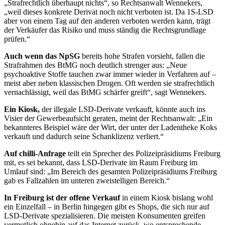
„Strafrechtlich überhaupt nichts“, so Rechtsanwalt Wennekers,
„weil dieses konkrete Derivat noch nicht verboten ist. Da 1S-LSD
aber von einem Tag auf den anderen verboten werden kann, trägt
der Verkäufer das Risiko und muss ständig die Rechtsgrundlage
prüfen.“
Auch wenn das NpSG
bereits hohe
Strafen vorsieht, fallen die
Strafrah
men des BtMG noch deutlich strenger aus: „Neue
psychoaktive Stoffe tauchen zwar immer wieder in Verfahren auf –
meist aber neben klassischen Drogen.
Oft werden sie strafrechtlich
vernach
lässigt, weil das BtMG schärfer greift“,
sagt Wennekers.
Ein Kiosk,
der illegale LSD-Derivate
verkauft, könnte auch ins
Visier der Gewerbeaufsicht geraten, meint der
Rechtsanwalt: „Ein
bekannteres Beispiel
wäre der Wirt, der unter der Laden­
theke Koks
verkauft und dadurch seine Schanklizenz verliert.“
Auf chilli-Anfrage
teilt ein Sprecher des Polizeipräsidiums Freiburg
mit,
es sei bekannt, dass LSD-Derivate im Raum Freiburg im
Umlauf sind: „Im Bereich des gesamten Polizeipräsidiums Freiburg
gab es Fallzahlen im unteren zweistelligen Bereich.“
In Freiburg ist der offene Verkauf
in
einem Kiosk bislang wohl
ein Einzel
fall – in Berlin hingegen gibt es Shops, die sich nur auf
LSD-Derivate spezialisieren. Die meisten Konsumenten greifen
vermutlich
ohnehin auf das Internet zurück, wo entsprechende