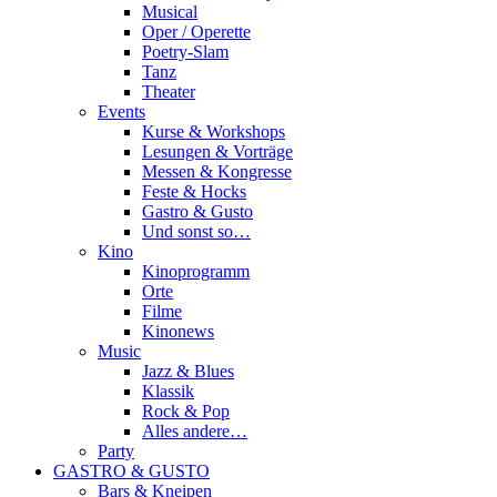
Musical
Oper / Operette
Poetry-Slam
Tanz
Theater
Events
Kurse & Workshops
Lesungen & Vorträge
Messen & Kongresse
Feste & Hocks
Gastro & Gusto
Und sonst so…
Kino
Kinoprogramm
Orte
Filme
Kinonews
Music
Jazz & Blues
Klassik
Rock & Pop
Alles andere…
Party
GASTRO & GUSTO
Bars & Kneipen