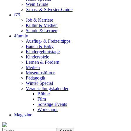
Wein-Guide
Xmas- & Silvester-Guide
f79
Job & Karriere
Kultur & Medien
Schule & Lernen
4family
Ausflug- & Freizeittipps
Bauch & Baby
Kindergeburtstage
Kinderspiele
Lernen & Fördern
Medien
Museumsführer
Pädagogik
Winter-Special
Veranstaltungskalender
Bühne
Film
Sonstige Events
Workshops
Magazine