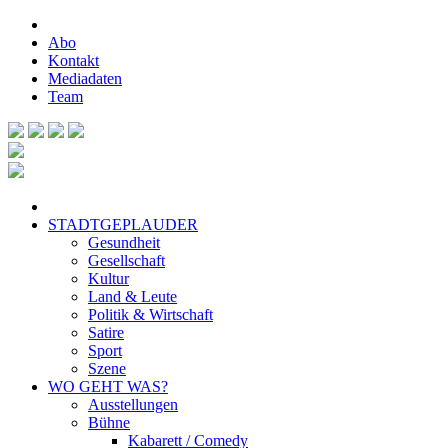
Abo
Kontakt
Mediadaten
Team
STADTGEPLAUDER
Gesundheit
Gesellschaft
Kultur
Land & Leute
Politik & Wirtschaft
Satire
Sport
Szene
WO GEHT WAS?
Ausstellungen
Bühne
Kabarett / Comedy