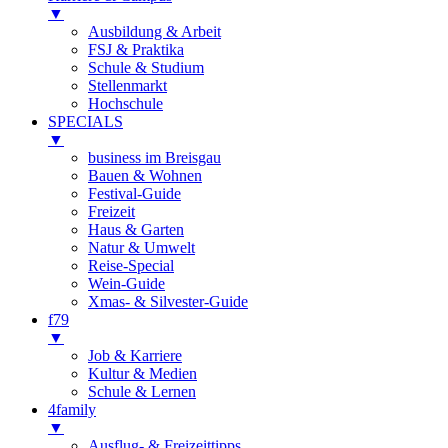
▼
Ausbildung & Arbeit
FSJ & Praktika
Schule & Studium
Stellenmarkt
Hochschule
SPECIALS
▼
business im Breisgau
Bauen & Wohnen
Festival-Guide
Freizeit
Haus & Garten
Natur & Umwelt
Reise-Special
Wein-Guide
Xmas- & Silvester-Guide
f79
▼
Job & Karriere
Kultur & Medien
Schule & Lernen
4family
▼
Ausflug- & Freizeittipps