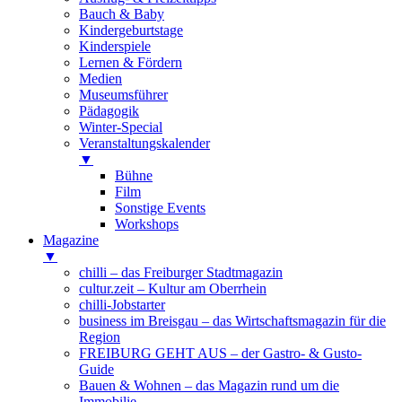
Bauch & Baby
Kindergeburtstage
Kinderspiele
Lernen & Fördern
Medien
Museumsführer
Pädagogik
Winter-Special
Veranstaltungskalender
▼
Bühne
Film
Sonstige Events
Workshops
Magazine
▼
chilli – das Freiburger Stadtmagazin
cultur.zeit – Kultur am Oberrhein
chilli-Jobstarter
business im Breisgau – das Wirtschaftsmagazin für die
Region
FREIBURG GEHT AUS – der Gastro- & Gusto-
Guide
Bauen & Wohnen – das Magazin rund um die
Immobilie