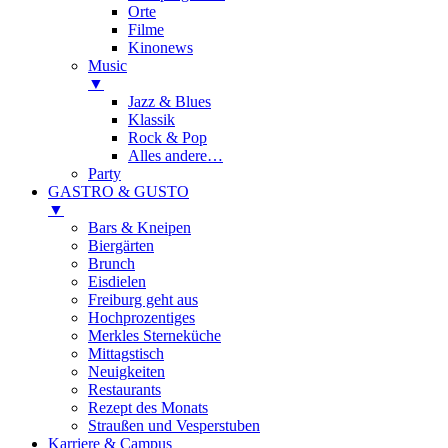
Orte
Filme
Kinonews
Music
▼
Jazz & Blues
Klassik
Rock & Pop
Alles andere…
Party
GASTRO & GUSTO
▼
Bars & Kneipen
Biergärten
Brunch
Eisdielen
Freiburg geht aus
Hochprozentiges
Merkles Sterneküche
Mittagstisch
Neuigkeiten
Restaurants
Rezept des Monats
Straußen und Vesperstuben
Karriere & Campus