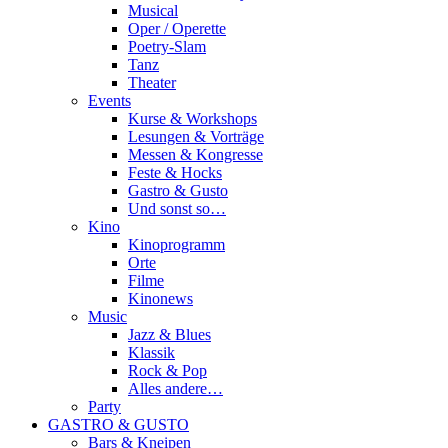
Musical
Oper / Operette
Poetry-Slam
Tanz
Theater
Events
Kurse & Workshops
Lesungen & Vorträge
Messen & Kongresse
Feste & Hocks
Gastro & Gusto
Und sonst so…
Kino
Kinoprogramm
Orte
Filme
Kinonews
Music
Jazz & Blues
Klassik
Rock & Pop
Alles andere…
Party
GASTRO & GUSTO
Bars & Kneipen