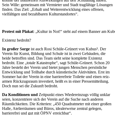
könnte der Baubetrieb Auswirkungen auf den Schulalltag haben.
Sein Wille: gemeinsam mit Vermieter und Stadt tragfähige Lösungen
finden. Das Ziel: „Erhalt und Weiterentwicklung eines offenen,
vielfältigen und bezahlbaren Kulturstandortes“.
Protest mit Plakat
: „Kultur in Not!“ steht auf einem Banner am Ku
Existenz bedroht?
In großer Sorge
ist auch Rosi Schüle-Grünert von Kubus³. Der
Verein für Kunst, Bildung und Schule ist in zwei Gebäuden, die
beide betroffen sind. Das Team sieht seine komplette Existenz
bedroht. Eine „totale Katastrophe“, sagt Schüle-Grünert. Schon 20
Jahre besteht der Verein und bietet jungen Menschen persönliche
Entwicklung und Teilhabe durch künstlerische Aktivitäten. Erst im
Sommer hat der Verein in eine barrierefreie Toilette und einen reiz­
armen Rückzugsraum investiert, heißt es in einer Pressemitteilung.
Doch nun sei die Zukunft bedroht.
Da Konditionen und
Zeitpunkt eines Wiedereinzugs völlig unklar
seien, konzentriere sich der Verein auf die Suche nach anderen
Räumlichkeiten. Die Kriterien: „450 Quadratmeter mit einer großen
Halle, Atelierräumen und Büros, idealerweise zentral gelegen,
barrierefrei und gut mit ÖPNV erreichbar“.