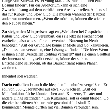
Lange-von Kulessa. Es sei völlig klar, „dass wir mit denen eine
Lösung finden”. Für das Auditorium kann er sich eine
Zwischenlösung auf dem verbliebenen Areal vorstellen. Anders sei
das für Kubus³ und Slow Club. Die müssen während der Bauzeit
anderswo unterkommen. „Wenn die möchten, können die wieder in
den Neubau hinein.“
Zu steigenden Mietpreisen
sagt er: „Wir haben bei Gesprächen mit
Kubus und Slow Club vereinbart, dass sie jetzt ihr Flächenprofil
erarbeiten, also was sie für eine eventuelle Nutzung im Neubau
benötigen.“ Auf der Grundlage könne er Miete und Co. kalkulieren.
„Da muss man versuchen, eine Lösung zu finden.“ Die Idee: Wenn
er ihnen einen „veredelten Rohbau vermietet“ und sie einen Großteil
der Innenausstattung selbst erstellen, könne der sinken.
Entscheidend sei zudem, ob das Baurechts­amt seinen Plänen
zustimmt.
Innenhof soll wachsen
Darin enthalten ist
auch die Idee, den Innenhof zu vergrößern. Er
soll von 350 Quadratmeter auf etwa 700 wachsen. „Auf der
Multifunktionsfläche könnten eben auch Konzerte, Theater und
andere Dinge stattfinden.“ Ein Kulturareal soll es damit bleiben. Ob
die vier betroffenen Akteure wie gewohnt dabei sind? Die
kommenden Monate dürften mit viel Bangen verbunden sein.