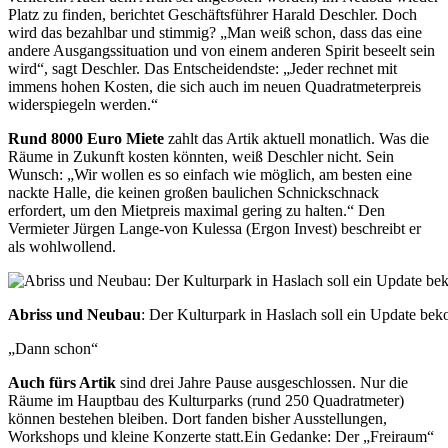
Platz zu finden, berichtet Geschäftsführer Harald Deschler. Doch
wird das bezahlbar und stimmig? „Man weiß schon, dass das eine
andere Ausgangssituation und von einem anderen Spirit beseelt sein
wird“, sagt Deschler. Das Entscheidendste: „Jeder rechnet mit
immens hohen Kosten, die sich auch im neuen Quadratmeterpreis
widerspiegeln werden.“
Rund 8000 Euro Miete
zahlt das Artik aktuell monatlich. Was die
Räume in Zukunft kosten könnten, weiß Deschler nicht. Sein
Wunsch: „Wir wollen es so einfach wie möglich, am besten eine
nackte Halle, die keinen großen baulichen Schnickschnack
erfordert, um den Mietpreis maximal gering zu halten.“ Den
Vermieter Jürgen Lange-von Kulessa (Ergon Invest) beschreibt er
als wohlwollend.
Abriss und Neubau
: Der Kulturpark in Haslach soll ein Update be
„Dann schon“
Auch fürs Artik
sind drei Jahre Pause ausgeschlossen. Nur die
Räume im Hauptbau des Kulturparks (rund 250 Quadratmeter)
können bestehen bleiben. Dort fanden bisher Ausstellungen,
Workshops und kleine Konzerte statt.Ein Gedanke: Der „Freiraum“