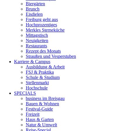
Biergärten
Brunch
Eisdielen
Freiburg geht aus
Hochprozentiges
Merkles Sterneküche
Mittagstisch
Neuigkeiten
Restaurants
Rezept des Monats
Straußen und Vesperstuben
Karriere & Campus
Ausbildung & Arbeit
FSJ & Praktika
Schule & Studium
Stellenmarkt
Hochschule
SPECIALS
business im Breisgau
Bauen & Wohnen
Festival-Guide
Freizeit
Haus & Garten
Natur & Umwelt
Reise-Special