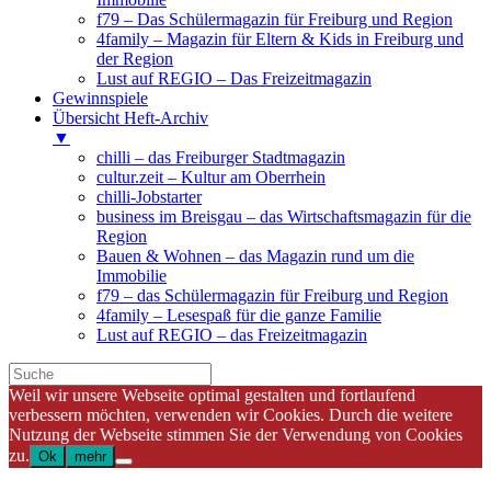
f79 – Das Schülermagazin für Freiburg und Region
4family – Magazin für Eltern & Kids in Freiburg und
der Region
Lust auf REGIO – Das Freizeitmagazin
Gewinnspiele
Übersicht Heft-Archiv
▼
chilli – das Freiburger Stadtmagazin
cultur.zeit – Kultur am Oberrhein
chilli-Jobstarter
business im Breisgau – das Wirtschaftsmagazin für die
Region
Bauen & Wohnen – das Magazin rund um die
Immobilie
f79 – das Schülermagazin für Freiburg und Region
4family – Lesespaß für die ganze Familie
Lust auf REGIO – das Freizeitmagazin
Weil wir unsere Webseite optimal gestalten und fortlaufend
verbessern möchten, verwenden wir Cookies. Durch die weitere
Nutzung der Webseite stimmen Sie der Verwendung von Cookies
zu.
Ok
mehr