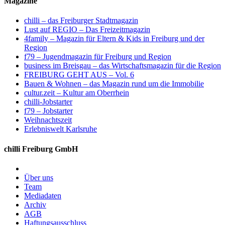
Magazine
chilli – das Freiburger Stadtmagazin
Lust auf REGIO – Das Freizeitmagazin
4family – Magazin für Eltern & Kids in Freiburg und der
Region
f79 – Jugendmagazin für Freiburg und Region
business im Breisgau – das Wirtschaftsmagazin für die Region
FREIBURG GEHT AUS – Vol. 6
Bauen & Wohnen – das Magazin rund um die Immobilie
cultur.zeit – Kultur am Oberrhein
chilli-Jobstarter
f79 – Jobstarter
Weihnachtszeit
Erlebniswelt Karlsruhe
chilli Freiburg GmbH
Über uns
Team
Mediadaten
Archiv
AGB
Haftungsausschluss