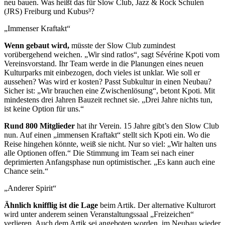
neu bauen. Was heißt das für Slow Club, Jazz & Rock Schulen
(JRS) Freiburg und Kubus³?
„Immenser Kraftakt“
Wenn gebaut wird,
müsste der Slow Club zumindest
vorübergehend weichen. „Wir sind ratlos“, sagt Sévérine Kpoti vom
Vereinsvorstand. Ihr Team werde in die Planungen eines neuen
Kulturparks mit einbezogen, doch vieles ist unklar. Wie soll er
aussehen? Was wird er kosten? Passt Subkultur in einen Neubau?
Sicher ist: „Wir brauchen eine Zwischenlösung“, betont Kpoti. Mit
mindestens drei Jahren Bauzeit rechnet sie. „Drei Jahre nichts tun,
ist keine Option für uns.“
Rund 800 Mitglieder
hat ihr Verein. 15 Jahre gibt’s den Slow Club
nun. Auf einen „immensen Kraftakt“ stellt sich Kpoti ein. Wo die
Reise hingehen könnte, weiß sie nicht. Nur so viel: „Wir halten uns
alle Optionen offen.“ Die Stimmung im Team sei nach einer
deprimierten Anfangsphase nun optimistischer. „Es kann auch eine
Chance sein.“
„Anderer Spirit“
Ähnlich knifflig ist die Lage
beim Artik. Der alternative Kulturort
wird unter anderem seinen Veranstaltungssaal „Freizeichen“
verlieren. Auch dem Artik sei angeboten worden, im Neubau wieder