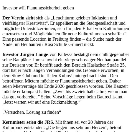
Investor will Planungssicherheit geben
Der Verein sieht
sich als „Leuchtturm gelebter Inklusion und
vielfältigster Kreativität“. Er appelliert an die Stadtgesellschaft und
mögliche Unterstützer·innen, sich für „den Erhalt von Kulturräumen
einzusetzen und Möglichkeiten für neue Kulturräume zu schaffen“.
Eine passende Location in Freiburg finden – die Suche nach der
Nadel im Heuhaufen? Rosi Schüle-Grünert nickt.
Investor Jürgen Lange-
von Kulessa bestätigt dem chilli gegenüber
seine Baupläne. Ihm schwebt ein viergeschossiger Neubau parallel
zur Dreisam vor. Er betrifft auch den Bereich Haslacher Straße 25,
dort hat er nach langen Verhandlungen das Gebäude erworben, in
dem Slow Club und in Teilen Kubus³ untergebracht sind. Den
betroffenen Mietern möchte er Planungssicherheit geben. Daher
seien Mietverträge bis Ende 2026 geschlossen worden. Die Bauzeit
möchte er kompakt halten: „Zwei bis zweieinhalb Jahre, wenn man
das gut vorbereitet.” Seine Vorschläge liegen beim Baurechtsamt.
„Jetzt warten wir auf eine Rückmeldung.“
„Versuchen, Lösung zu finden“
Kernmieter seien die JRS.
Mit ihnen sei vor 20 Jahren der
Kulturpark entstanden. „Die liegen uns sehr am Herzen”, betont