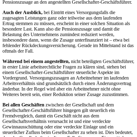
Pensionszusage an den angestellten Gesellschafter-Geschäftsführer.
Auch der Ausblick,
bei Eintritt eines Versorgungsfalls die
zugesagten Leistungen ganz oder teilweise aus dem laufenden
Ertrag stemmen zu müssen, erscheint in einer solchen Situation als
besondere Last. Kann also die Pensionszusage und damit die
Belastung des Unternehmens zumindest redu
ziert werden,
insbesondere
dann, wenn die Zusage unterfinanziert ist – etwa bei
fehlender Rückde
ckungsversicherung. Gerade im
Mittelstand ist das
oftmals der Fall.
Während bei einem
angestellten,
nicht
beteiligten Geschäftsführer,
in erster Linie arbeitsrechtliche Fragen
zu klären sind, stehen bei
einem
Gesellschafter-Geschäftsführer steuerliche Aspekte im
Vordergrund. Ver
sorgungszusagen an Arbeitnehmer
im laufenden
Arbeitsverhältnis sind
grundsätzlich durch einen Ände
rungsvertrag
änderbar. In der Regel wird aber ein Arbeitnehmer nicht ohne
Weiteres bereit sein, einer Reduktion seiner Zusage zuzustimmen.
Bei allen Geschäften
zwischen der Gesellschaft
und dem
Ge
sellschafter-Geschäftsführer hingegen gilt steuerlich ein
Fremdvergleich, damit ein Geschäft nicht aus dem
Gesell
schaftsverhältnis verursacht ist und eine verdeckte
Gewinn
ausschüttung oder eine verdeckte Einlage und ein
steuerlicher Zufluss beim Gesellschafter zu sehen ist. Dies bedeutet,