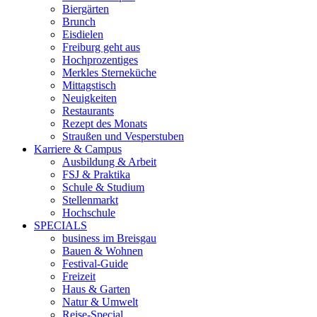
Biergärten
Brunch
Eisdielen
Freiburg geht aus
Hochprozentiges
Merkles Sterneküche
Mittagstisch
Neuigkeiten
Restaurants
Rezept des Monats
Straußen und Vesperstuben
Karriere & Campus
Ausbildung & Arbeit
FSJ & Praktika
Schule & Studium
Stellenmarkt
Hochschule
SPECIALS
business im Breisgau
Bauen & Wohnen
Festival-Guide
Freizeit
Haus & Garten
Natur & Umwelt
Reise-Special