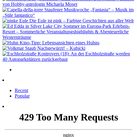
von Hobby-astrologin Michaela Moser
Staufener Musikwoche „Fantasia“ – Musik im
„Stile fantastico“
Die Eule ist pink – Farbige Geschichten aus aller Welt
Sommer im Europa-Park Erlebnis-
Resort – Sommerliche Veranstaltungshighlights & Abenteuerliche
Westernträume
Kino-Tipp: Lebensansichten eines Huhns
Nachgewürzt! – Kubicki
Kontrovers (18): An der Eschholzstraße werden
40 Autoparkplätzen zurückgebaut
Recent
Popular