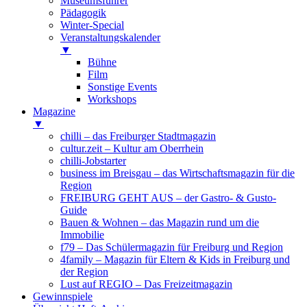
Museumsführer
Pädagogik
Winter-Special
Veranstaltungskalender
▼
Bühne
Film
Sonstige Events
Workshops
Magazine
▼
chilli – das Freiburger Stadtmagazin
cultur.zeit – Kultur am Oberrhein
chilli-Jobstarter
business im Breisgau – das Wirtschaftsmagazin für die
Region
FREIBURG GEHT AUS – der Gastro- & Gusto-
Guide
Bauen & Wohnen – das Magazin rund um die
Immobilie
f79 – Das Schülermagazin für Freiburg und Region
4family – Magazin für Eltern & Kids in Freiburg und
der Region
Lust auf REGIO – Das Freizeitmagazin
Gewinnspiele