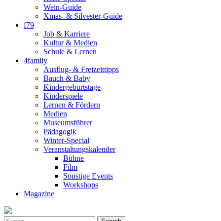
Wein-Guide
Xmas- & Silvester-Guide
f79
Job & Karriere
Kultur & Medien
Schule & Lernen
4family
Ausflug- & Freizeittipps
Bauch & Baby
Kindergeburtstage
Kinderspiele
Lernen & Fördern
Medien
Museumsführer
Pädagogik
Winter-Special
Veranstaltungskalender
Bühne
Film
Sonstige Events
Workshops
Magazine