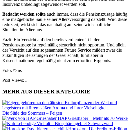
Insolvenz unbedingt abgewendet werden soll.
Bedacht werden sollte
auch
immer, dass die Pensionszusage häufig
eine maßgebliche Säule seiner Altersversorgung darstellt. Wird diese
reduziert, wirkt sich das nachhaltig auf seine wirtschaftliche
Situation im Alter aus.
Fazit: Ein Verzicht
auf den bereits v
erdienten Teil der
Pensionszusage ist re
gelmäßig steuerlich nicht opportun.
Und allein
der Verzicht auf den sogenannten Future Service mildert zwar die
zukünftigen Belastungen der Gesellschaft, führt aber in
Krisensituationen regelmäßig nicht
zum erhofften
Ergebnis.
Foto: © ns
Post Views:
3
MEHR AUS DIESER KATEGORIE
Die Süße des Sommers – Feigen
HAP Grieshaber – Mehr als 70 Werke
Lebendige Vielfalt – Biosphärengebiet Schwarzwald
Das „bierernste“ chilli-Horoskop: Die Freiburg-Edition