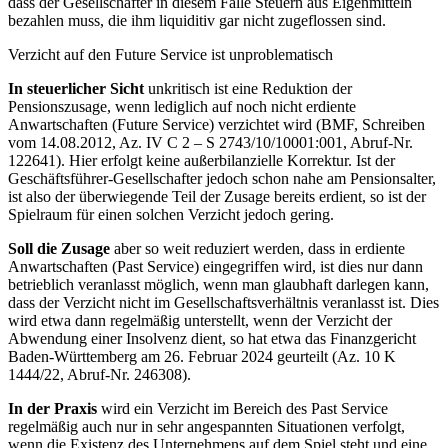
dass der Gesellschafter in diesem Falle Steuern aus Eigenmitteln
bezahlen muss, die ihm liquiditiv gar nicht zugeflossen sind.
Verzicht auf den
Future Service ist unproblematisch
In steuerlicher Sicht
unkritisch ist eine Reduktion der
Pensionszusage, wenn lediglich auf noch nicht erdiente
Anwart
schaften (Future Service) verzichtet wird (BMF, Schreiben
vom 14.08.2012, Az. IV C 2 – S 2743/10/10001:001, Abruf-
Nr.
122641). Hier erfolgt keine außerbilanzielle Korrektur.
Ist der
Geschäftsführer-Gesellschafter jedoch schon nahe am
Pensionsalter,
ist also der überwiegende Teil der Zusage bereits erdient, so ist der
Spielraum für einen solchen Verzicht
jedoch gering.
Soll die Zusage
aber so weit reduziert werden,
dass in erdiente
Anwartschaften (Past Service) eingegriffen wird, ist dies nur
dann
betrieblich veranlasst möglich, wenn man glaubhaft darlegen kann,
dass der Verzicht nicht im Gesellschaftsverhältnis veranlasst ist. Dies
wird etwa
dann regelmäßig unter
stellt, wenn der Verzicht der
Abwendung einer Insolvenz
dient, so hat etwa das Finanzgericht
Baden-Württemberg am 26. Februar
2024 geurteilt (Az. 10 K
1444/22,
Abruf-Nr. 246308).
In der Praxis
wird ein Verzicht
im
Be
reich des Past Service
regelmäßig
auch nur in sehr angespannten Situa
tionen verfolgt,
wenn die Existenz des
Unternehmens auf dem Spiel steht
und eine