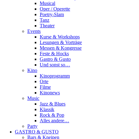
Musical
Oper / Operette
Poetry-Slam
Tanz
Theater
Events
Kurse & Workshops
Lesungen & Vorträge
Messen & Kongresse
Feste & Hocks
Gastro & Gusto
Und sonst so…
Kino
Kinoprogramm
Orte
Filme
Kinonews
Music
Jazz & Blues
Klassik
Rock & Pop
Alles andere…
Party
GASTRO & GUSTO
Bars & Kneipen