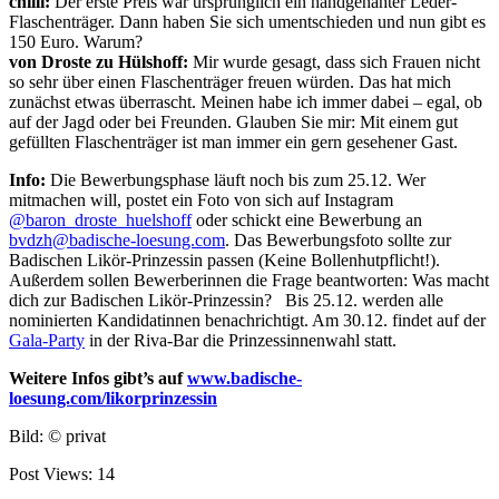
chilli:
Der erste Preis war ursprünglich ein handgenähter Leder-
Flaschenträger. Dann haben Sie sich umentschieden und nun gibt es
150 Euro. Warum?
von Droste zu Hülshoff:
Mir wurde gesagt, dass sich Frauen nicht
so sehr über einen Flaschenträger freuen würden. Das hat mich
zunächst etwas überrascht. Meinen habe ich immer dabei – egal, ob
auf der Jagd oder bei Freunden. Glauben Sie mir: Mit einem gut
gefüllten Flaschenträger ist man immer ein gern gesehener Gast.
Info:
Die Bewerbungsphase läuft noch bis zum 25.12. Wer
mitmachen will, postet ein Foto von sich auf Instagram
@baron_droste_huelshoff
oder schickt eine Bewerbung an
bvdzh@badische-loesung.com
. Das Bewerbungsfoto sollte zur
Badischen Likör-Prinzessin passen (Keine Bollenhutpflicht!).
Außerdem sollen Bewerberinnen die Frage beantworten: Was macht
dich zur Badischen Likör-Prinzessin? Bis 25.12. werden alle
nominierten Kandidatinnen benachrichtigt. Am 30.12. findet auf der
Gala-Party
in der Riva-Bar die Prinzessinnenwahl statt.
Weitere Infos gibt’s auf
www.badische-
loesung.com/likorprinzessin
Bild: © privat
Post Views:
14