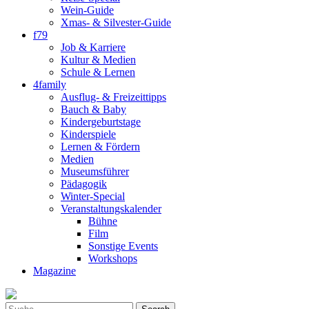
Wein-Guide
Xmas- & Silvester-Guide
f79
Job & Karriere
Kultur & Medien
Schule & Lernen
4family
Ausflug- & Freizeittipps
Bauch & Baby
Kindergeburtstage
Kinderspiele
Lernen & Fördern
Medien
Museumsführer
Pädagogik
Winter-Special
Veranstaltungskalender
Bühne
Film
Sonstige Events
Workshops
Magazine