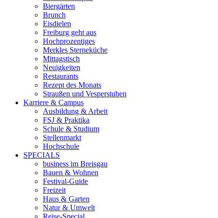
Biergärten
Brunch
Eisdielen
Freiburg geht aus
Hochprozentiges
Merkles Sterneküche
Mittagstisch
Neuigkeiten
Restaurants
Rezept des Monats
Straußen und Vesperstuben
Karriere & Campus
Ausbildung & Arbeit
FSJ & Praktika
Schule & Studium
Stellenmarkt
Hochschule
SPECIALS
business im Breisgau
Bauen & Wohnen
Festival-Guide
Freizeit
Haus & Garten
Natur & Umwelt
Reise-Special