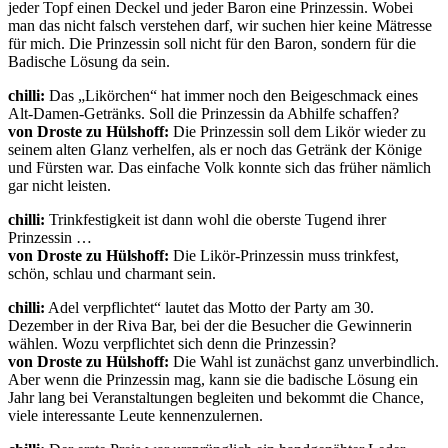
jeder Topf einen Deckel und jeder Baron eine Prinzessin. Wobei
man das nicht falsch verstehen darf, wir suchen hier keine Mätresse
für mich. Die Prinzessin soll nicht für den Baron, sondern für die
Badische Lösung da sein.
chilli:
Das „Likörchen“ hat immer noch den Beigeschmack eines
Alt-Damen-Getränks. Soll die Prinzessin da Abhilfe schaffen?
von Droste zu Hülshoff:
Die Prinzessin soll dem Likör wieder zu
seinem alten Glanz verhelfen, als er noch das Getränk der Könige
und Fürsten war. Das einfache Volk konnte sich das früher nämlich
gar nicht leisten.
chilli:
Trinkfestigkeit ist dann wohl die oberste Tugend ihrer
Prinzessin …
von Droste zu Hülshoff:
Die Likör-Prinzessin muss trinkfest,
schön, schlau und charmant sein.
chilli:
Adel verpflichtet“ lautet das Motto der Party am 30.
Dezember in der Riva Bar, bei der die Besucher die Gewinnerin
wählen. Wozu verpflichtet sich denn die Prinzessin?
von Droste zu Hülshoff:
Die Wahl ist zunächst ganz unverbindlich.
Aber wenn die Prinzessin mag, kann sie die badische Lösung ein
Jahr lang bei Veranstaltungen begleiten und bekommt die Chance,
viele interessante Leute kennenzulernen.