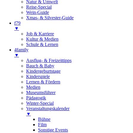
Natur & Umwelt
Reise-Special
Wein-Guide
Xmas- & Silvester-Guide
f79
▼
Job & Karriere
Kultur & Medien
Schule & Lernen
4family
▼
Ausflug- & Freizeittipps
Bauch & Baby
Kindergeburtstage
Kinderspiele
Lernen & Fördern
Medien
Museumsführer
Pädagogik
Winter-Special
Veranstaltungskalender
▼
Bühne
Film
Sonstige Events