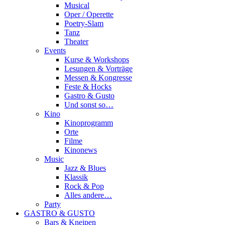
Musical
Oper / Operette
Poetry-Slam
Tanz
Theater
Events
Kurse & Workshops
Lesungen & Vorträge
Messen & Kongresse
Feste & Hocks
Gastro & Gusto
Und sonst so…
Kino
Kinoprogramm
Orte
Filme
Kinonews
Music
Jazz & Blues
Klassik
Rock & Pop
Alles andere…
Party
GASTRO & GUSTO
Bars & Kneipen