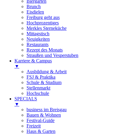
Biergärten
Brunch
Eisdielen
Freiburg geht aus
Hochprozentiges
Merkles Sterneküche
Mittagstisch
Neuigkeiten
Restaurants
Rezept des Monats
Straußen und Vesperstuben
Karriere & Campus
▼
Ausbildung & Arbeit
FSJ & Praktika
Schule & Studium
Stellenmarkt
Hochschule
SPECIALS
▼
business im Breisgau
Bauen & Wohnen
Festival-Guide
Freizeit
Haus & Garten