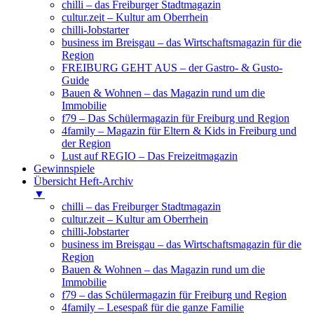
chilli – das Freiburger Stadtmagazin
cultur.zeit – Kultur am Oberrhein
chilli-Jobstarter
business im Breisgau – das Wirtschaftsmagazin für die
Region
FREIBURG GEHT AUS – der Gastro- & Gusto-
Guide
Bauen & Wohnen – das Magazin rund um die
Immobilie
f79 – Das Schülermagazin für Freiburg und Region
4family – Magazin für Eltern & Kids in Freiburg und
der Region
Lust auf REGIO – Das Freizeitmagazin
Gewinnspiele
Übersicht Heft-Archiv
▼
chilli – das Freiburger Stadtmagazin
cultur.zeit – Kultur am Oberrhein
chilli-Jobstarter
business im Breisgau – das Wirtschaftsmagazin für die
Region
Bauen & Wohnen – das Magazin rund um die
Immobilie
f79 – das Schülermagazin für Freiburg und Region
4family – Lesespaß für die ganze Familie