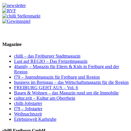
Magazine
chilli – das Freiburger Stadtmagazin
Lust auf REGIO – Das Freizeitmagazin
4family – Magazin für Eltern & Kids in Freiburg und der
Region
f79 – Jugendmagazin für Freiburg und Region
business im Breisgau – das Wirtschaftsmagazin für die Region
FREIBURG GEHT AUS – Vol. 6
Bauen & Wohnen – das Magazin rund um die Immobilie
cultur.zeit – Kultur am Oberrhein
chilli-Jobstarter
f79 – Jobstarter
Weihnachtszeit
Erlebniswelt Karlsruhe
chilli Freiburg GmbH