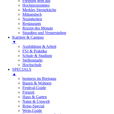
Freiburg geht aus
Hochprozentiges
Merkles Sterneküche
Mittagstisch
Neuigkeiten
Restaurants
Rezept des Monats
Straußen und Vesperstuben
Karriere & Campus
▼
Ausbildung & Arbeit
FSJ & Praktika
Schule & Studium
Stellenmarkt
Hochschule
SPECIALS
▲
business im Breisgau
Bauen & Wohnen
Festival-Guide
Freizeit
Haus & Garten
Natur & Umwelt
Reise-Special
Wein-Guide