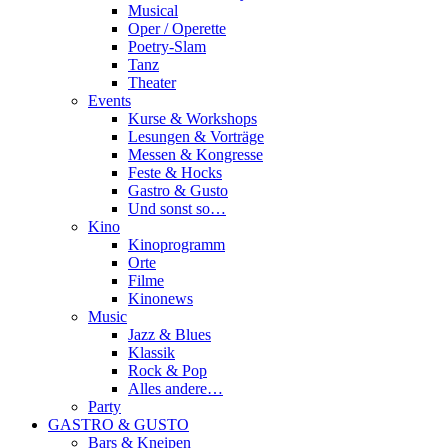
Musical
Oper / Operette
Poetry-Slam
Tanz
Theater
Events
Kurse & Workshops
Lesungen & Vorträge
Messen & Kongresse
Feste & Hocks
Gastro & Gusto
Und sonst so…
Kino
Kinoprogramm
Orte
Filme
Kinonews
Music
Jazz & Blues
Klassik
Rock & Pop
Alles andere…
Party
GASTRO & GUSTO
Bars & Kneipen