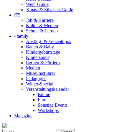
Wein-Guide
Xmas- & Silvester-Guide
f79
Job & Karriere
Kultur & Medien
Schule & Lernen
4family
Ausflug- & Freizeittipps
Bauch & Baby
Kindergeburtstage
Kinderspiele
Lernen & Fördern
Medien
Museumsführer
Pädagogik
Winter-Special
Veranstaltungskalender
Bühne
Film
Sonstige Events
Workshops
Magazine