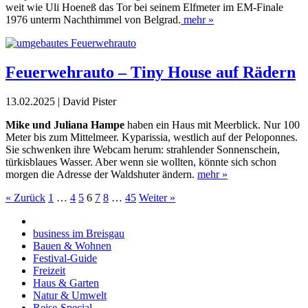
weit wie Uli Hoeneß das Tor bei
seinem Elfmeter im EM-Finale
1976 unterm Nachthimmel von Belgrad.
mehr »
Feuerwehrauto – Tiny House auf Rädern
13.02.2025 | David Pister
Mike und Juliana Hampe
haben ein Haus mit Meerblick. Nur 100
Meter bis zum Mittelmeer. Kyparissia, westlich auf der Peloponnes.
Sie schwenken ihre Webcam herum: strahlender Sonnenschein,
türkisblaues Wasser. Aber wenn sie wollten, könnte sich schon
morgen die Adresse der Waldshuter ändern.
mehr »
« Zurück
1
…
4
5
6
7
8
…
45
Weiter »
business im Breisgau
Bauen & Wohnen
Festival-Guide
Freizeit
Haus & Garten
Natur & Umwelt
Reise-Special