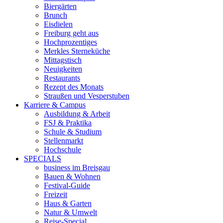
Biergärten
Brunch
Eisdielen
Freiburg geht aus
Hochprozentiges
Merkles Sterneküche
Mittagstisch
Neuigkeiten
Restaurants
Rezept des Monats
Straußen und Vesperstuben
Karriere & Campus
Ausbildung & Arbeit
FSJ & Praktika
Schule & Studium
Stellenmarkt
Hochschule
SPECIALS
business im Breisgau
Bauen & Wohnen
Festival-Guide
Freizeit
Haus & Garten
Natur & Umwelt
Reise-Special