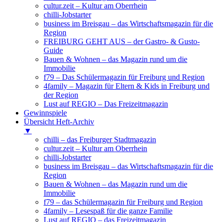
cultur.zeit – Kultur am Oberrhein
chilli-Jobstarter
business im Breisgau – das Wirtschaftsmagazin für die
Region
FREIBURG GEHT AUS – der Gastro- & Gusto-
Guide
Bauen & Wohnen – das Magazin rund um die
Immobilie
f79 – Das Schülermagazin für Freiburg und Region
4family – Magazin für Eltern & Kids in Freiburg und
der Region
Lust auf REGIO – Das Freizeitmagazin
Gewinnspiele
Übersicht Heft-Archiv
▼
chilli – das Freiburger Stadtmagazin
cultur.zeit – Kultur am Oberrhein
chilli-Jobstarter
business im Breisgau – das Wirtschaftsmagazin für die
Region
Bauen & Wohnen – das Magazin rund um die
Immobilie
f79 – das Schülermagazin für Freiburg und Region
4family – Lesespaß für die ganze Familie
Lust auf REGIO – das Freizeitmagazin