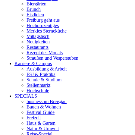
Biergärten
Brunch
Eisdielen
Freiburg geht aus
Hochprozentiges
Merkles Sterneküche
Mittagstisch
Neuigkeiten
Restaurants
Rezept des Monats
Straußen und Vesperstuben
Karriere & Campus
Ausbildung & Arbeit
FSJ & Praktika
Schule & Studium
Stellenmarkt
Hochschule
SPECIALS
business im Breisgau
Bauen & Wohnen
Festival-Guide
Freizeit
Haus & Garten
Natur & Umwelt
Reise-Special