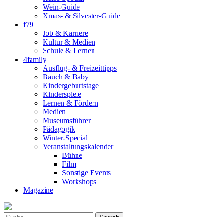
Wein-Guide
Xmas- & Silvester-Guide
f79
Job & Karriere
Kultur & Medien
Schule & Lernen
4family
Ausflug- & Freizeittipps
Bauch & Baby
Kindergeburtstage
Kinderspiele
Lernen & Fördern
Medien
Museumsführer
Pädagogik
Winter-Special
Veranstaltungskalender
Bühne
Film
Sonstige Events
Workshops
Magazine