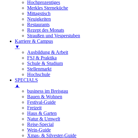
Hochprozentiges
Merkles Sterneküche
Mittagstisch
Neuigkeiten
Restaurants
Rezept des Monats
Straußen und Vesperstuben
Karriere & Campus
▼
Ausbildung & Arbeit
FSJ & Praktika
Schule & Studium
Stellenmarkt
Hochschule
SPECIALS
▲
business im Breisgau
Bauen & Wohnen
Festival-Guide
Freizeit
Haus & Garten
Natur & Umwelt
Reise-Special
Wein-Guide
Xmas- & Silvester-Guide