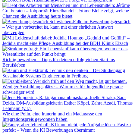
Gut beraten – Jobporträt Einzelhandel: Jérôme Bleile zeigt, welche
Chancen die Ausbildung heute bietet
Schwächen-Falle im Bewerbungsgespräch
– Wer gut vorbereitet ist, kann mit einer ehrlichen Antwort
überzeugen
„Geduld und Gefühl“ –
Jedidia macht eine Pflege-Ausbildung bei der BDH-Klinik Elzach
Richtig bewerben – Tipps für deinen erfolgreichen Start ins
Berufsleben
Technik neu denken – Der Studiengang
Sustainable Systems Engineering in Freiburg
Weniger Ausbildungsplätze – Warum es für Jugendliche gerade
schwieriger wird
Wie eine Polin, eine Iranerin und ein Madagasse den
Integrationspreis gewonnen haben
Fast zu
perfekt – Wenn die KI Bewerbungen übernimmt