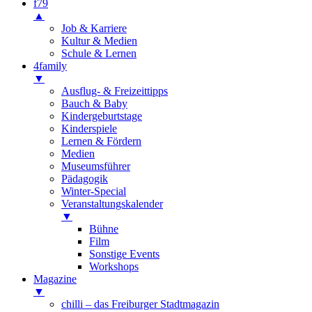
f79
▲
Job & Karriere
Kultur & Medien
Schule & Lernen
4family
▼
Ausflug- & Freizeittipps
Bauch & Baby
Kindergeburtstage
Kinderspiele
Lernen & Fördern
Medien
Museumsführer
Pädagogik
Winter-Special
Veranstaltungskalender
▼
Bühne
Film
Sonstige Events
Workshops
Magazine
▼
chilli – das Freiburger Stadtmagazin