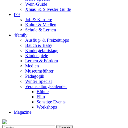
Wein-Guide
Xmas- & Silvester-Guide
f79
Job & Karriere
Kultur & Medien
Schule & Lernen
4family
Ausflug- & Freizeittipps
Bauch & Baby
Kindergeburtstage
Kinderspiele
Lernen & Fördern
Medien
Museumsführer
Pädagogik
Winter-Special
Veranstaltungskalender
Bühne
Film
Sonstige Events
Workshops
Magazine