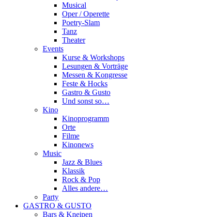
Musical
Oper / Operette
Poetry-Slam
Tanz
Theater
Events
Kurse & Workshops
Lesungen & Vorträge
Messen & Kongresse
Feste & Hocks
Gastro & Gusto
Und sonst so…
Kino
Kinoprogramm
Orte
Filme
Kinonews
Music
Jazz & Blues
Klassik
Rock & Pop
Alles andere…
Party
GASTRO & GUSTO
Bars & Kneipen