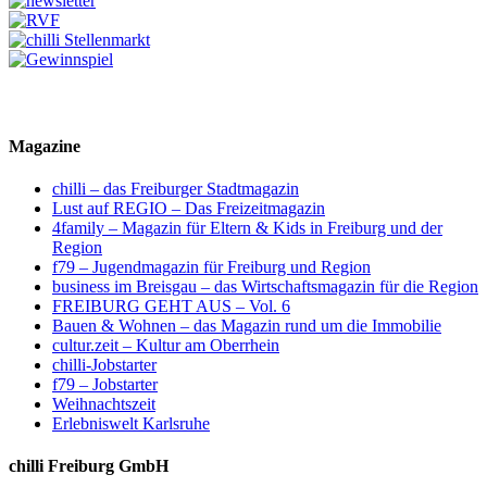
Magazine
chilli – das Freiburger Stadtmagazin
Lust auf REGIO – Das Freizeitmagazin
4family – Magazin für Eltern & Kids in Freiburg und der
Region
f79 – Jugendmagazin für Freiburg und Region
business im Breisgau – das Wirtschaftsmagazin für die Region
FREIBURG GEHT AUS – Vol. 6
Bauen & Wohnen – das Magazin rund um die Immobilie
cultur.zeit – Kultur am Oberrhein
chilli-Jobstarter
f79 – Jobstarter
Weihnachtszeit
Erlebniswelt Karlsruhe
chilli Freiburg GmbH