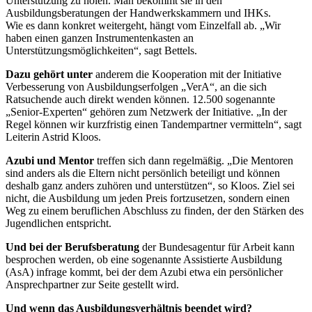
Unterstützung zu holen. Man bekommt sie in den
Ausbildungsberatungen der Handwerkskammern und IHKs.
Wie es dann konkret weitergeht, hängt vom Einzelfall ab. „Wir
haben einen ganzen Instrumentenkasten an
Unterstützungsmöglichkeiten“, sagt Bettels.
Dazu gehört unter
anderem die Kooperation mit der Initiative
Verbesserung von Ausbildungserfolgen „VerA“, an die sich
Ratsuchende auch direkt wenden können. 12.500 sogenannte
„Senior-Experten“ gehören zum Netzwerk der Initiative. „In der
Regel können wir kurzfristig einen Tandempartner vermitteln“, sagt
Leiterin Astrid Kloos.
Azubi und Mentor
treffen sich dann regelmäßig. „Die Mentoren
sind anders als die Eltern nicht persönlich beteiligt und können
deshalb ganz anders zuhören und unterstützen“, so Kloos. Ziel sei
nicht, die Ausbildung um jeden Preis fortzusetzen, sondern einen
Weg zu einem beruflichen Abschluss zu finden, der den Stärken des
Jugendlichen entspricht.
Und bei der Berufsberatung
der Bundes­agentur für Arbeit kann
besprochen werden, ob eine sogenannte Assistierte Ausbildung
(AsA) infrage kommt, bei der dem Azubi etwa ein persönlicher
Ansprechpartner zur Seite gestellt wird.
Und wenn das Ausbildungsverhältnis
beendet wird?