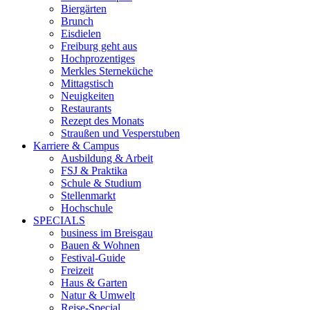
Biergärten
Brunch
Eisdielen
Freiburg geht aus
Hochprozentiges
Merkles Sterneküche
Mittagstisch
Neuigkeiten
Restaurants
Rezept des Monats
Straußen und Vesperstuben
Karriere & Campus
Ausbildung & Arbeit
FSJ & Praktika
Schule & Studium
Stellenmarkt
Hochschule
SPECIALS
business im Breisgau
Bauen & Wohnen
Festival-Guide
Freizeit
Haus & Garten
Natur & Umwelt
Reise-Special