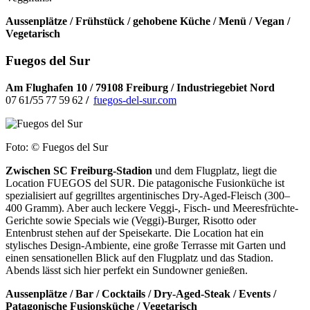
Aussenplätze / Frühstück / gehobene Küche / Menü / Vegan /
Vegetarisch
Fuegos del Sur
Am Flughafen 10 / 79108 Freiburg / Industriegebiet Nord
07 61
/
55 77 59 62
/
fuegos-del-sur.com
Foto: © Fuegos del Sur
Zwischen SC Freiburg-Stadion
und dem Flugplatz, liegt die
Location FUEGOS del SUR. Die patagonische Fusionküche ist
spezialisiert auf gegrilltes argentinisches Dry-Aged-Fleisch (300–
400 Gramm). Aber auch leckere Veggi-, Fisch- und Meeresfrüchte-
Gerichte sowie Specials wie (Veggi)-Burger, Risotto oder
Entenbrust stehen auf der Speisekarte. Die Location hat ein
stylisches Design-Ambiente, eine große Terrasse mit Garten und
einen sensationellen Blick auf den Flugplatz und das Stadion.
Abends lässt sich hier perfekt ein Sundowner genießen.
Aussenplätze / Bar / Cocktails / Dry-Aged-Steak / Events /
Patagonische Fusionsküche / Vegetarisch