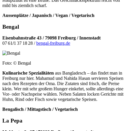
Hauptzutat ist eine Brühe. Das Geschmacksspektrum reicht von
mild bis ziemlich scharf.
Aussenplätze / Japanisch / Vegan / Vegetarisch
Bengal
Eisenbahnstraße 43 / 79098 Freiburg / Innenstadt
07 61
/
1 37 18 28 /
bengal-freiburg.de
Foto: © Bengal
Kulinarische Spezialitäten
aus Bangla
desch – das findet man in
Freiburg nur hier. Mahamud und Nahida Hasan servieren Speisen
nach den Rezepten der Oma. Die Zutaten sind frisch, die Preise
klein. Wer mit sehr großem Hunger einkehrt, sollte allerdings eine
Vor- oder Nachspeise wählen. Neben Salaten locken Gerichte mit
Huhn, Rind oder Fisch sowie vegetarische Speisen.
Bengalisch / Mittagstisch / Vegetarisch
La Pepa