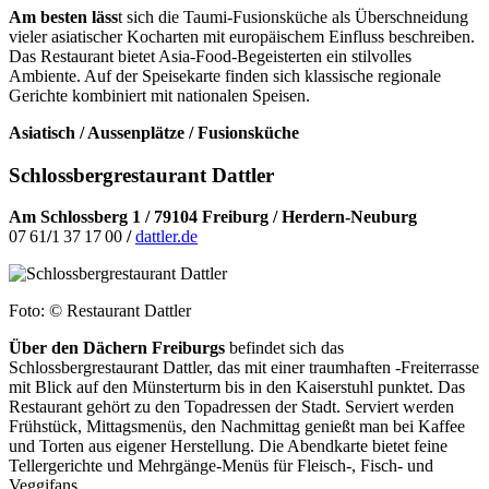
Am besten läss
t sich die Taumi-Fusions
küche als Überschneidung
vieler asiatischer Kocharten mit europäischem Einfluss beschreiben.
Das Restaurant bietet Asia-Food-Begeisterten ein stilvolles
Ambiente. Auf der Speisekarte finden sich klassische regionale
Gerichte kombiniert mit nationalen Speisen.
Asiatisch / Aussenplätze / Fusionsküche
Schlossberg
restaurant Dattler
Am Schlossberg 1 / 79104 Freiburg / Herdern-Neuburg
07 61
/
1 37 17 00
/
dattler.de
Foto: © Restaurant Dattler
Über den Dächern Freiburgs
befindet sich das
Schlossbergrestaurant Dattler, das mit einer traumhaften -Freiterrasse
mit Blick auf den Münsterturm bis in den Kaiserstuhl punktet.
Das
Restaurant gehört zu den Topadressen der Stadt. Serviert werden
Frühstück, Mittagsmenüs, den Nachmit
tag genießt man bei Kaffee
und Torten aus eigener Herstellung.
Die Abendkarte bietet feine
Tellergerichte und Mehrgänge-Menüs für Fleisch-, Fisch- und
Veggifans.