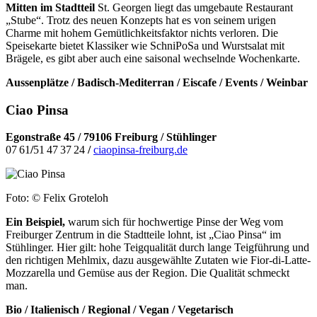
Mitten im Stadtteil
St. Georgen liegt das umgebaute Restaurant
„Stube“. Trotz des neuen Konzepts hat es von seinem urigen
Charme mit hohem Gemütlichkeitsfaktor nichts verloren. Die
Speisekarte bietet Klassiker wie SchniPoSa und Wurstsalat mit
Brägele, es gibt aber auch eine saisonal wechselnde Wochenkarte.
Aussenplätze / Badisch-Mediterran / Eiscafe / Events / Weinbar
Ciao Pinsa
Egonstraße 45 / 79106 Freiburg / Stühlinger
07 61
/
51 47 37 24
/
ciaopinsa-freiburg.de
Foto: © Felix Groteloh
Ein Beispiel,
warum sich für hochwertige Pinse der Weg vom
Freiburger Zentrum in die Stadtteile lohnt, ist „Ciao Pinsa“ im
Stühlinger. Hier gilt: hohe Teigqualität durch lange Teigführung und
den richtigen Mehlmix, dazu ausgewählte Zutaten wie Fior-di-Latte-
Mozzarella und Gemüse aus der Region. Die Qualität schmeckt
man.
Bio / Italienisch / Regional / Vegan / Vegetarisch