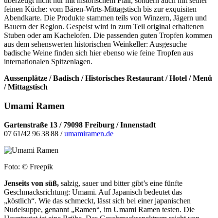
überzeugt nicht nur mit historischem Flair, sondern auch mit seiner
feinen Küche: vom Bären-Wirts-Mittagstisch bis zur exquisiten
Abendkarte. Die Produkte stammen teils von Winzern, Jägern und
Bauern der Region. Gespeist wird in zum Teil original erhaltenen
Stuben oder am Kachelofen. Die passenden guten Tropfen kommen
aus dem sehenswerten historischen Weinkeller: Ausgesuche
badische Weine finden sich hier ebenso wie feine Tropfen aus
internationalen Spitzenlagen.
Aussenplätze / Badisch / Historisches Restaurant / Hotel / Menü
/ Mittagstisch
Umami Ramen
Gartenstraße 13 / 79098 Freiburg / Innenstadt
07 61
/
42 96 38 88 /
umamiramen.de
Foto: © Freepik
Jenseits von süß,
salzig, sauer und bitter gibt’s eine fünfte
Geschmacksrichtung: Umami. Auf Japanisch bedeutet das
„köstlich“. Wie das schmeckt, lässt sich bei einer japanischen
Nudelsuppe, genannt „Ramen“, im Umami Ramen testen. Die