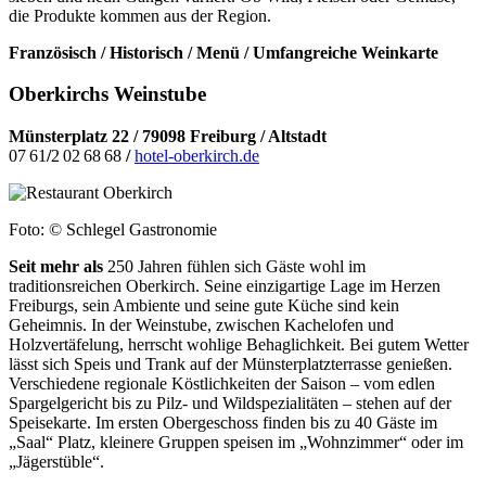
die Produkte kommen aus der Region.
Französisch / Historisch / Menü / Umfangreiche Weinkarte
Oberkirchs Weinstube
Münsterplatz 22 / 79098 Freiburg / Altstadt
07 61
/
2 02 68 68
/
hotel-oberkirch.de
Foto: © Schlegel Gastronomie
Seit mehr als
250 Jahren fühlen sich Gäste wohl im
traditionsreichen Oberkirch. Seine einzigartige Lage im Herzen
Freiburgs, sein Ambiente und seine gute Küche sind kein
Geheimnis. In der Weinstube, zwischen Kachelofen und
Holzvertäfelung, herrscht wohlige Behaglichkeit. Bei gutem Wetter
lässt sich Speis und Trank auf der Münsterplatzterrasse genießen.
Verschiedene regionale Köstlichkeiten der Saison – vom edlen
Spargelgericht bis zu Pilz- und Wildspezialitäten – stehen auf der
Speisekarte. Im ersten Obergeschoss finden bis zu 40 Gäste im
„Saal“ Platz, kleinere Gruppen speisen im „Wohnzimmer“ oder im
„Jägerstüble“.