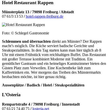
Hotel Restaurant Rappen
Münsterplatz 13 / 79098 Freiburg / Altstadt
07 61
/
3 13 53
/
hotel-rappen-freiburg.de
Foto: © Schlegel Gastronomie
Schlemmen und übernachten
direkt am Münster? Der Rappen
macht’s möglich. Die Küche serviert badische Gerichte und
Steakspezialitäten. In den Tag starten kann man hier täglich ab 8
Uhr mit einem Frühstück vom reichhaltigen Buffet. Das Restaurant
mit großer Terrasse kombiniert Moderne mit Tradition. Ein
gemütlicher Gastraum und ein heimeliges Kaminzimmer bieten den
Gästen Platz zum Verweilen. Eine Kuchentheke lädt zum
Kaffeetrinken ein. Wer morgens das Treiben des Münstermarkts
beobachten möchte, ist hier genau richtig.
Aussenplätze / Badisch / Hotel / Steakspezialitäten
L’Osteria
Rempartstraße 4 / 79098 Freiburg / Innenstadt
07 61/21 74 40 75
/
losteria.net