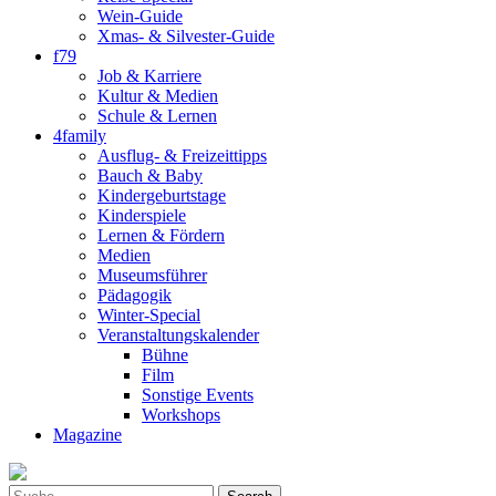
Wein-Guide
Xmas- & Silvester-Guide
f79
Job & Karriere
Kultur & Medien
Schule & Lernen
4family
Ausflug- & Freizeittipps
Bauch & Baby
Kindergeburtstage
Kinderspiele
Lernen & Fördern
Medien
Museumsführer
Pädagogik
Winter-Special
Veranstaltungskalender
Bühne
Film
Sonstige Events
Workshops
Magazine