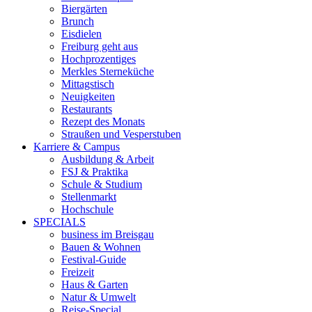
Biergärten
Brunch
Eisdielen
Freiburg geht aus
Hochprozentiges
Merkles Sterneküche
Mittagstisch
Neuigkeiten
Restaurants
Rezept des Monats
Straußen und Vesperstuben
Karriere & Campus
Ausbildung & Arbeit
FSJ & Praktika
Schule & Studium
Stellenmarkt
Hochschule
SPECIALS
business im Breisgau
Bauen & Wohnen
Festival-Guide
Freizeit
Haus & Garten
Natur & Umwelt
Reise-Special