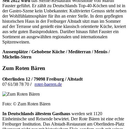
Seit 2022 wird
das Sterne-Restaurant Wolfshöhle von Martin
Fauster geführt. Er zählt zu Deutschlands Top-40-Köchen und ist in
der Gastro-Szene kein Unbekannter. Kultivierter Genuss steht neben
der Wohlfühlatmosphäre für ihn an erster Stelle. In dem gepflegten
historischen Haus in der Freiburger Altstadt sitzt man im Sommer
auf der Terrasse und genießt eine klassisch orientierte Küche, kreiert
aus sehr guten Basisprodukten. Darüber hinaus führt Fauster ein
Sortiment an ausgewählten regionalen und internationalen
Spitzenweinen.
Aussenplätze / Gehobene Küche / Mediterran / Menüs /
Michelin-Stern
Zum Roten Bären
Oberlinden 12 / 79098 Freiburg / Altstadt
07 61
/
38 78 70
/
roter-baeren.de
Foto: © Zum Roten Bären
In Deutschlands ältestem Gasthaus
werden seit 1120
Einheimische und Reisende bewirtet. Der Rote Bären ist eine echte
Freiburger Institution. Das Altstadt-Restaurant am Oberlinden-Platz