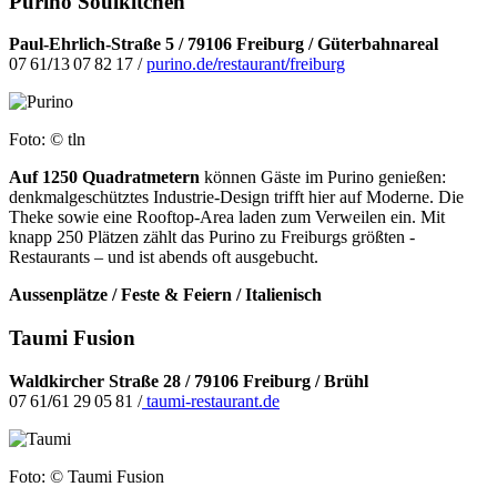
Purino Soulkitchen
Paul-Ehrlich-Straße 5 / 79106 Freiburg / Güterbahnareal
07 61
/
13 07 82 17 /
purino.de
/
restaurant
/
freiburg
Foto: © tln
Auf 1250 Quadratmetern
können Gäste im Purino genießen:
denkmalgeschütztes Industrie-Design trifft hier auf Moderne. Die
Theke sowie eine Rooftop-Area laden zum Verweilen ein. Mit
knapp 250 Plätzen zählt das Purino zu Freiburgs größten -
Restaurants – und ist abends oft ausgebucht.
Aussenplätze / Feste & Feiern / Italienisch
Taumi Fusion
Waldkircher Straße 28 /
79106 Freiburg / Brühl
07 61
/
61 29 05 81 /
taumi-restaurant.de
Foto: © Taumi Fusion