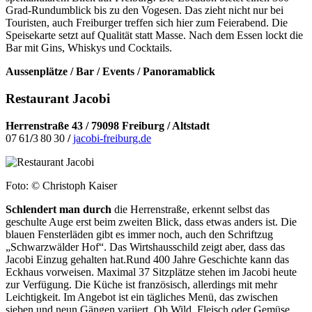
Grad-Rundumblick bis zu den Vogesen. Das zieht nicht nur bei
Touristen, auch Freiburger treffen sich hier zum Feierabend. Die
Speise
karte setzt auf Qualität statt Masse. Nach dem Essen lockt die
Bar mit Gins, Whiskys und Cocktails.
Aussenplätze / Bar / Events / Panoramablick
Restaurant Jacobi
Herrenstraße 43 / 79098 Freiburg / Altstadt
07 61
/
3 80 30
/
jacobi-freiburg.de
Foto: © Christoph Kaiser
Schlendert man durch
die Herrenstraße, erkennt selbst das
geschulte Auge erst beim zweiten Blick, dass etwas anders ist. Die
blauen Fensterläden gibt es immer noch, auch den Schriftzug
„Schwarzwälder Hof“. Das Wirtshausschild zeigt aber, dass das
Jacobi Einzug gehalten hat.Rund 400 Jahre Geschichte kann das
Eckhaus vorweisen. Maximal 37 Sitzplätze stehen im Jacobi heute
zur Verfügung. Die Küche ist französisch, allerdings mit mehr
Leichtigkeit. Im Angebot ist ein tägliches Menü, das zwischen
sieben und neun Gängen variiert. Ob Wild, Fleisch oder Gemüse,