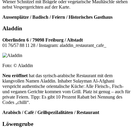
Wiener Schnitzel mit Brägele oder vegetarische Maultäschle stehen
nebst Vespergerichten auf der Karte.
Aussenplätze / Badisch / Feiern / Historisches Gasthaus
Aladdin
Oberlinden 6 /
79098 Freiburg / Altstadt
01 76
/
57 88 11 28 / Instagram: aladdin_restaurant_cafe_
Foto: © Aladdin
Neu eröffnet
hat das syrisch-arabische
Restaurant mit dem
klangvollen Namen Aladdin. Inhaber Sulayman Al-Afghani
verspricht authentische orientalische Küche: Alle Fleisch-, Fisch-
und veganen Gerichte kommen vom Grill. Platz ist genug – auch für
private Feiern.
Tipp: Es gibt 10 Prozent Rabatt bei Nennung
des
Codes „chilli“.
Arabisch / Cafè / GrillspeziIalitäten / Restaurant
Löwengrube