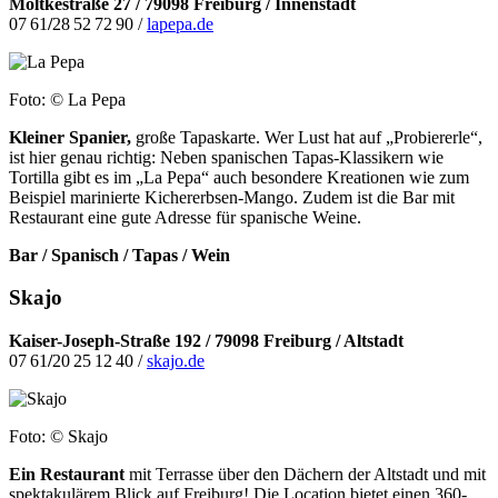
Moltkestraße 27 / 79098 Freiburg / Innenstadt
07 61
/
28 52 72 90 /
lapepa.de
Foto: © La Pepa
Kleiner Spanier,
große Tapaskarte. Wer Lust hat auf „Probiererle“,
ist hier
genau richtig: Neben spanischen Tapas-Klassikern wie
Tortilla gibt es im „La Pepa“ auch besondere Kreationen wie zum
Beispiel marinierte Kichererbsen-Mango. Zudem ist die Bar mit
Restaurant eine gute Adresse für spanische Weine.
Bar / Spanisch / Tapas / Wein
Skajo
Kaiser-Joseph-Straße 192 / 79098 Freiburg / Altstadt
07 61
/
20 25 12 40 /
skajo.de
Foto: © Skajo
Ein Restaurant
mit Terrasse über den Dächern der Altstadt
und mit
spektakulärem Blick auf Freiburg! Die Location bietet einen 360-