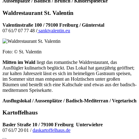
Aussenplätze / Badisch / Brunch / Kinderspielecke
Waldrestaurant St. Valentin
Valentinstraße 100 /
79100 Freiburg / Günterstal
07 61
/
7 07 77 48
/
sanktvalentin.eu
Foto: © St. Valentin
Mitten im Wald
liegt das romantische
Waldrestaurant, das
Ausflügler kulinarisch beglückt. Das Lokal hat ganzjährig
geöffnet;
zur kalten Jahreszeit lässt es
sich im heimeligen Gastraum speisen,
im Sommer sitzt man entspannt an Holztischen unter großen
Bäumen und bestellt sich eine Kaltschale und etwas aus der badisch-
mediterranen Speisekarte.
Ausflugslokal / Aussenplätze / Badisch-Mediterran / Vegetarisch
Kartoffelhaus
Basler Straße 10 /
79100 Freiburg
Unterwiehre
07 61
/
7 20 01 /
daskartoffelhaus.de