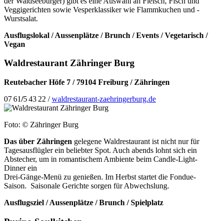
der Waldseeburger) gibt es eine Auswahl an Fleisch, Fisch und
Veggigerichten sowie Vesperklassiker wie Flammkuchen und -
Wurstsalat.
Ausflugslokal / Aussenplätze / Brunch / Events / Vegetarisch /
Vegan
Waldrestaurant Zähringer Burg
Reutebacher Höfe 7 /
79104 Freiburg / Zähringen
07 61
/
5 43 22 /
waldrestaurant-zaehringerburg.de
Foto: © Zähringer Burg
Das über Zähringen
gelegene Waldrestaurant ist nicht nur für
Tagesausflügler ein beliebter Spot. Auch abends lohnt sich ein
Abstecher, um in romantischem
Ambiente beim Candle-Light-
Dinner ein
Drei-Gänge-Menü zu genießen. Im
Herbst startet die Fondue-
Saison.
Saiso
nale Gerichte sorgen für Abwechslung.
Ausflugsziel / Aussenplätze / Brunch / Spielplatz