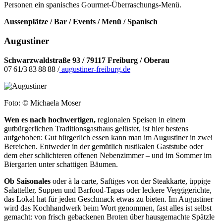
Personen ein spanisches Gourmet-Überraschungs-Menü.
Aussenplätze / Bar / Events / Menü / Spanisch
Augustiner
Schwarzwaldstraße 93 / 79117 Freiburg / Oberau
07 61
/
3 83 88 88 /
augustiner-freiburg.de
Foto: © Michaela Moser
Wen es nach hochwertigen,
regionalen Speisen in einem
gutbürgerlichen Traditionsgasthaus gelüstet, ist hier bestens
aufgehoben: Gut bürgerlich essen kann man im Augustiner in zwei
Bereichen. Entweder in der gemütlich rustikalen Gaststube oder
dem eher schlichteren offenen Nebenzimmer – und im Sommer im
Biergarten unter schattigen Bäumen.
Ob Saisonales
oder à la carte, Saftiges von der Steakkarte, üppige
Salatteller, Suppen und Barfood-Tapas oder leckere Veggigerichte,
das Lokal hat für jeden Geschmack etwas zu bieten. Im Augustiner
wird das Kochhandwerk beim Wort genommen, fast alles ist selbst
gemacht: von frisch gebackenen Broten über hausgemachte Spätzle