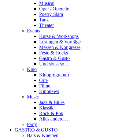
Musical
Oper / Operette
Poetry-Slam
Tanz
Theater
Events
Kurse & Workshops
Lesungen & Vorträge
Messen & Kongresse
Feste & Hocks
Gastro & Gusto
Und sonst so…
Kino
Kinoprogramm
Orte
Filme
Kinonews
Music
Jazz & Blues
Klassik
Rock & Pop
Alles andere…
Party
GASTRO & GUSTO
Bars & Kneipen