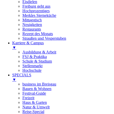
Eisdielen
Freiburg geht aus
Hochprozentiges
Merkles Sterneküche
Mittagstisch
Neuigkeiten
Restaurants
Rezept des Monats
Straußen und Vesperstuben
Karriere & Campus
▼
Ausbildung & Arbeit
FSJ & Praktika
Schule & Studium
Stellenmarkt
Hochschule
SPECIALS
▼
business im Breisgau
Bauen & Wohnen
Festival-Guide
Freizeit
Haus & Garten
Natur & Umwelt
Reise-Special