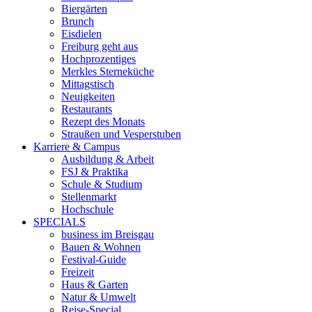
Biergärten
Brunch
Eisdielen
Freiburg geht aus
Hochprozentiges
Merkles Sterneküche
Mittagstisch
Neuigkeiten
Restaurants
Rezept des Monats
Straußen und Vesperstuben
Karriere & Campus
Ausbildung & Arbeit
FSJ & Praktika
Schule & Studium
Stellenmarkt
Hochschule
SPECIALS
business im Breisgau
Bauen & Wohnen
Festival-Guide
Freizeit
Haus & Garten
Natur & Umwelt
Reise-Special