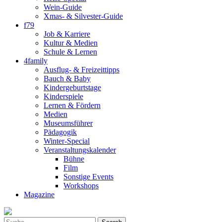
Wein-Guide
Xmas- & Silvester-Guide
f79
Job & Karriere
Kultur & Medien
Schule & Lernen
4family
Ausflug- & Freizeittipps
Bauch & Baby
Kindergeburtstage
Kinderspiele
Lernen & Fördern
Medien
Museumsführer
Pädagogik
Winter-Special
Veranstaltungskalender
Bühne
Film
Sonstige Events
Workshops
Magazine