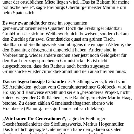
unter der ortsüblichen Miete liegen wird. „Das ist Balsam für meine
politische Seele“, sagte Freiburgs Oberbürgermeister Martin Horn
beim Spatenstich.
Es war zwar nicht
der erste im sogenannten
gemeinwohlorientierten Quartier. Doch die Freiburger Stadtbau
GmbH musste sich im Wettbewerb nicht beweisen, sondern bekam
den Zuschlag für zwei Grundstücke quasi am grünen Tisch.
Stadtbau und Siedlungswerk sind übrigens die einzigen Akteure, die
den Bauantrag fristgerecht eingereicht haben. Andere sind in
Vorbereitung, wieder andere suchen aber jetzt noch Geldgeber für
den Kauf der zugesprochenen Grundstücke. Es ist nicht
ausgeschlossen, dass das Rathaus auch bereits zugesagte
Grundstücke wieder zurückbekommt und neu ausschreiben muss.
Das sechsgeschossige Gebäude
des Siedlungswerks, kreiert
von
K9 Architekten, gebaut vom Generalunternehmer Goldbeck, wird in
Holzhybrid-Bauweise erstellt und sei ein „besonderes Projekt, nicht
zuletzt wegen der Grünflächen“, wie Baubürgermeister Martin Haag
betonte. Zu denen zählen Gemeinschaftsgärten ebenso wie
Hochbeete (Planung: freisign Landschaftsarchitekten).
„Wir bauen für Generationen“,
sagte der Freiburger
Geschäftsstellenleiter des Siedlungswerks, Markus Hogenmüller.
Das kirchlich geprägte Unternehmen habe den „klaren sozialen