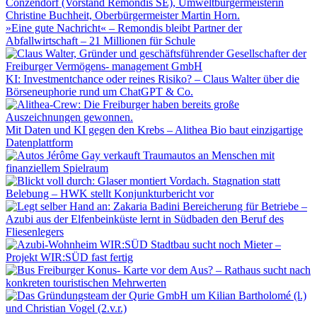
»Eine gute Nachricht« – Remondis bleibt Partner der
Abfallwirtschaft – 21 Millionen für Schule
KI: Investmentchance oder reines Risiko? – Claus Walter über die
Börseneuphorie rund um ChatGPT & Co.
Mit Daten und KI gegen den Krebs – Alithea Bio baut einzigartige
Datenplattform
Jérôme Gay verkauft Traumautos an Menschen mit
finanziellem Spielraum
Stagnation statt
Belebung – HWK stellt Konjunkturbericht vor
Bereicherung für Betriebe –
Azubi aus der Elfenbeinküste lernt in Südbaden den Beruf des
Fliesenlegers
Stadtbau sucht noch Mieter –
Projekt WIR:SÜD fast fertig
Freiburger Konus- Karte vor dem Aus? – Rathaus sucht nach
konkreten touristischen Mehrwerten