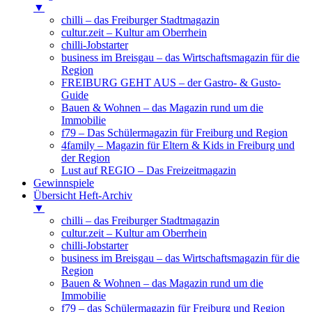
▼
chilli – das Freiburger Stadtmagazin
cultur.zeit – Kultur am Oberrhein
chilli-Jobstarter
business im Breisgau – das Wirtschaftsmagazin für die
Region
FREIBURG GEHT AUS – der Gastro- & Gusto-
Guide
Bauen & Wohnen – das Magazin rund um die
Immobilie
f79 – Das Schülermagazin für Freiburg und Region
4family – Magazin für Eltern & Kids in Freiburg und
der Region
Lust auf REGIO – Das Freizeitmagazin
Gewinnspiele
Übersicht Heft-Archiv
▼
chilli – das Freiburger Stadtmagazin
cultur.zeit – Kultur am Oberrhein
chilli-Jobstarter
business im Breisgau – das Wirtschaftsmagazin für die
Region
Bauen & Wohnen – das Magazin rund um die
Immobilie
f79 – das Schülermagazin für Freiburg und Region