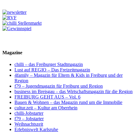
Magazine
chilli – das Freiburger Stadtmagazin
Lust auf REGIO – Das Freizeitmagazin
4family – Magazin für Eltern & Kids in Freiburg und der
Region
f79 – Jugendmagazin für Freiburg und Region
business im Breisgau – das Wirtschaftsmagazin für die Region
FREIBURG GEHT AUS – Vol. 6
Bauen & Wohnen – das Magazin rund um die Immobilie
cultur.zeit – Kultur am Oberrhein
chilli-Jobstarter
f79 – Jobstarter
Weihnachtszeit
Erlebniswelt Karlsruhe