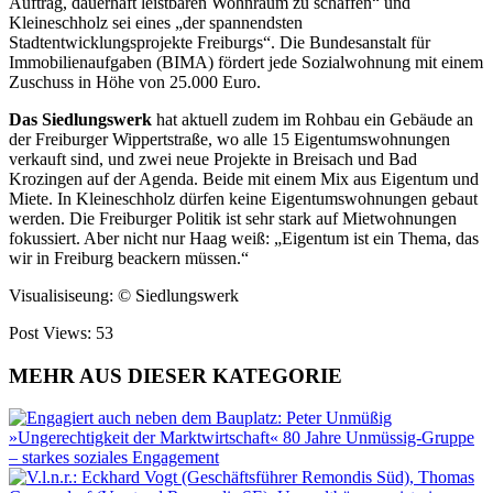
Auftrag, dauerhaft leistbaren Wohnraum zu schaffen“ und
Kleineschholz sei eines „der spannendsten
Stadtentwicklungsprojekte Freiburgs“. Die Bundesanstalt für
Immobilienaufgaben (BIMA) fördert jede Sozialwohnung mit einem
Zuschuss in Höhe von 25.000 Euro.
Das Siedlungswerk
hat aktuell zudem im Rohbau ein Gebäude an
der Freiburger Wippertstraße, wo alle 15 Eigentumswohnungen
verkauft sind, und zwei neue Projekte in Breisach und Bad
Krozingen auf der Agenda. Beide mit einem Mix aus Eigentum und
Miete. In Kleineschholz dürfen keine Eigentumswohnungen gebaut
werden. Die Freiburger Politik ist sehr stark auf Mietwohnungen
fokussiert. Aber nicht nur Haag weiß: „Eigentum ist ein Thema, das
wir in Freiburg beackern müssen.“
Visualisiseung: © Siedlungswerk
Post Views:
53
MEHR AUS DIESER KATEGORIE
»Ungerechtigkeit der Marktwirtschaft« 80 Jahre Unmüssig-Gruppe
– starkes soziales Engagement