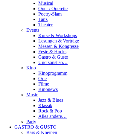
Musical
Oper / Operette
Poetry-Slam
Tanz
Theater
Events
Kurse & Workshops
Lesungen & Vorträge
Messen & Kongresse
Feste & Hocks
Gastro & Gusto
Und sonst so…
Kino
Kinoprogramm
Orte
Filme
Kinonews
Music
Jazz & Blues
Klassik
Rock & Pop
Alles andere…
Party
GASTRO & GUSTO
Bars & Kneipen