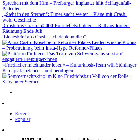
Sprechen mit dem Hirn – Freiburger Implantat hilft Schlaganfall-
Patienten
„Steht in den Sternen“: Eimer sucht weiter – Pläne mit Crash
wohl Geschichte
Crash fürs Crash: 50.000 Euro Mietschulden – Rathaus fordert
Räumung Ende Juli
Liebesbrief ans Crash: „Ich denk an dich“
Leiden wie die Promis
– Probetraining beim Insta-Hype Reformer-Pilates
»Friedlicher miteinander leben« – Kulturkiosk-Team will Stühlinger
Kirchplatz beleben – und beruhigen
Voll von der Rolle –
Stars unter Sternen
Recent
Popular