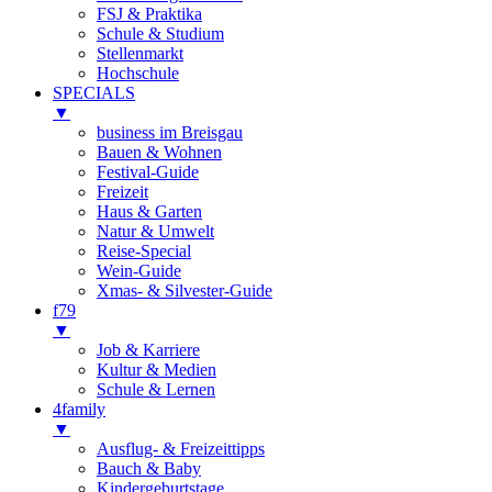
FSJ & Praktika
Schule & Studium
Stellenmarkt
Hochschule
SPECIALS
▼
business im Breisgau
Bauen & Wohnen
Festival-Guide
Freizeit
Haus & Garten
Natur & Umwelt
Reise-Special
Wein-Guide
Xmas- & Silvester-Guide
f79
▼
Job & Karriere
Kultur & Medien
Schule & Lernen
4family
▼
Ausflug- & Freizeittipps
Bauch & Baby
Kindergeburtstage