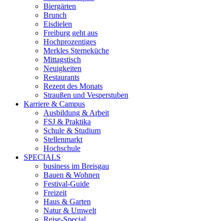
Biergärten
Brunch
Eisdielen
Freiburg geht aus
Hochprozentiges
Merkles Sterneküche
Mittagstisch
Neuigkeiten
Restaurants
Rezept des Monats
Straußen und Vesperstuben
Karriere & Campus
Ausbildung & Arbeit
FSJ & Praktika
Schule & Studium
Stellenmarkt
Hochschule
SPECIALS
business im Breisgau
Bauen & Wohnen
Festival-Guide
Freizeit
Haus & Garten
Natur & Umwelt
Reise-Special