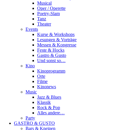
Musical
Oper / Operette
Poetry-Slam
Tanz
Theater
Events
Kurse & Workshops
Lesungen & Vorträge
Messen & Kongresse
Feste & Hocks
Gastro & Gusto
Und sonst so…
Kino
Kinoprogramm
Orte
Filme
Kinonews
Music
Jazz & Blues
Klassik
Rock & Pop
Alles andere…
Party
GASTRO & GUSTO
Bars & Kneipen