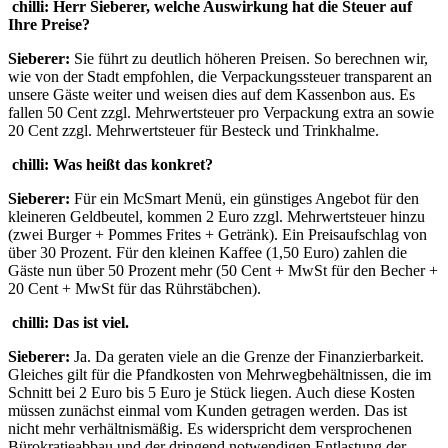
chilli:
Herr Sieberer, welche Auswirkung hat die Steuer auf
Ihre Preise?
Sieberer:
Sie führt zu deutlich höheren Preisen. So berechnen wir,
wie von der Stadt empfohlen, die Verpackungssteuer transparent an
unsere Gäste weiter und weisen dies auf dem Kassenbon aus. Es
fallen 50 Cent zzgl. Mehrwertsteuer pro Verpackung extra an sowie
20 Cent zzgl. Mehrwertsteuer für Besteck und Trinkhalme.
chilli:
Was heißt das konkret?
Sieberer:
Für ein McSmart Menü, ein günstiges Angebot für den
kleineren Geldbeutel, kommen 2 Euro zzgl. Mehrwertsteuer hinzu
(zwei Burger + Pommes Frites + Getränk). Ein Preisaufschlag von
über 30 Prozent. Für den kleinen Kaffee (1,50 Euro) zahlen die
Gäste nun über 50 Prozent mehr (50 Cent + MwSt für den Becher +
20 Cent + MwSt für das Rührstäbchen).
chilli:
Das ist viel.
Sieberer:
Ja. Da geraten viele an die Grenze der Finanzierbarkeit.
Gleiches gilt für die Pfandkosten von Mehrwegbehältnissen, die im
Schnitt bei 2 Euro bis 5 Euro je Stück liegen. Auch diese Kosten
müssen zunächst einmal vom Kunden getragen werden. Das ist
nicht mehr verhältnismäßig. Es widerspricht dem versprochenen
Bürokratieabbau und der dringend notwendigen Entlastung der