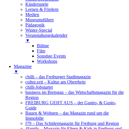
Kinderspiele
Lernen & Fördern
Medien
Museumsführer
Pädagogik
Winter-Special
Veranstaltungskalender
▼
Bühne
Film
Sonstige Events
Workshops
Magazine
▼
chilli – das Freiburger Stadtmagazin
cultur.zeit – Kultur am Oberrhein
chilli-Jobstarter
business im Breisgau – das Wirtschaftsmagazin für die
Region
FREIBURG GEHT AUS – der Gastro- & Gusto-
Guide
Bauen & Wohnen – das Magazin rund um die
Immobilie
f79 – Das Schülermagazin für Freiburg und Region
4family – Magazin für Eltern & Kids in Freiburg und