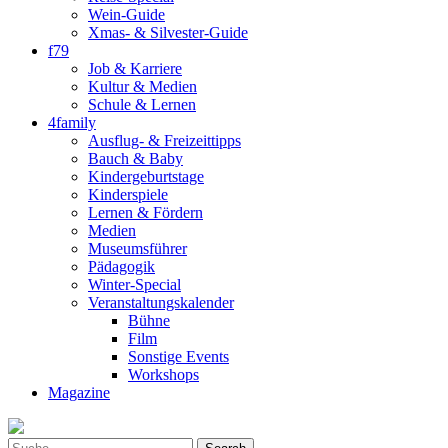
Wein-Guide
Xmas- & Silvester-Guide
f79
Job & Karriere
Kultur & Medien
Schule & Lernen
4family
Ausflug- & Freizeittipps
Bauch & Baby
Kindergeburtstage
Kinderspiele
Lernen & Fördern
Medien
Museumsführer
Pädagogik
Winter-Special
Veranstaltungskalender
Bühne
Film
Sonstige Events
Workshops
Magazine