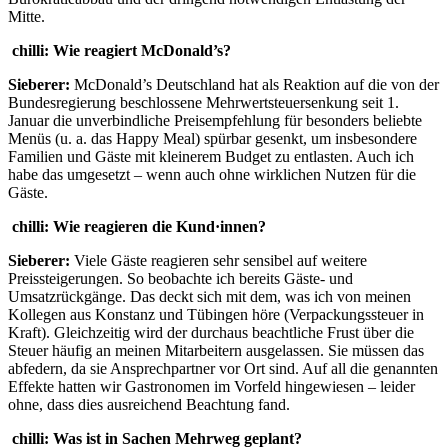
Mitte.
chilli:
Wie reagiert McDonald’s?
Sieberer:
McDonald’s Deutschland hat als Reaktion auf die von der
Bundesregierung beschlossene Mehrwertsteuersenkung seit 1.
Januar die unverbindliche Preisempfehlung für besonders beliebte
Menüs (u. a. das Happy Meal) spürbar gesenkt, um insbesondere
Familien und Gäste mit kleinerem Budget zu entlasten. Auch ich
habe das umgesetzt – wenn auch ohne wirklichen Nutzen für die
Gäste.
chilli:
Wie reagieren die Kund·innen?
Sieberer:
Viele Gäste reagieren sehr sensibel auf weitere
Preissteigerungen. So beobachte ich bereits Gäste- und
Umsatzrückgänge. Das deckt sich mit dem, was ich von meinen
Kollegen aus Konstanz und Tübingen höre (Verpackungssteuer in
Kraft). Gleichzeitig wird der durchaus beachtliche Frust über die
Steuer häufig an meinen Mitarbeitern ausgelassen. Sie müssen das
abfedern, da sie Ansprechpartner vor Ort sind. Auf all die genannten
Effekte hatten wir Gastronomen im Vorfeld hingewiesen – leider
ohne, dass dies ausreichend Beachtung fand.
chilli:
Was ist in Sachen Mehrweg geplant?