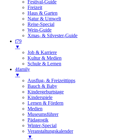
Festival-Guide
Freizeit
Haus & Garten
Natur & Umwelt
Reise-Special
Wein-Guide
Xmas- & Silvester-Guide
f79
▼
Job & Karriere
Kultur & Medien
Schule & Lernen
4family
▼
Ausflug- & Freizeittipps
Bauch & Baby
Kindergeburtstage
Kinderspiele
Lernen & Fördern
Medien
Museumsführer
Pädagogik
Winter-Special
Veranstaltungskalender
▼