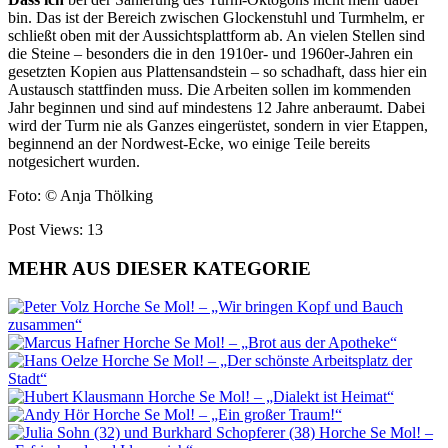
bin. Das ist der Bereich zwischen Glockenstuhl und Turmhelm, er
schließt oben mit der Aussichts
plattform ab. An vielen Stellen sind
die Steine – besonders die in den 1910er- und 1960er-Jahren ein­
gesetzten Kopien aus Plattensand
stein – so schadhaft, dass hier ein
Austausch stattfinden muss. Die Arbeiten sollen im kommenden
Jahr beginnen und sind auf mindes
tens 12 Jahre anberaumt. Dabei
wird der Turm nie als Ganzes eingerüstet, sondern in vier Etappen,
be
ginnend an der Nordwest-Ecke, wo
einige Teile bereits
notgesichert
wurden.
Foto: © Anja Thölking
Post Views:
13
MEHR AUS DIESER KATEGORIE
Horche Se Mol! – „Wir bringen Kopf und Bauch
zusammen“
Horche Se Mol! – „Brot aus der Apotheke“
Horche Se Mol! – „Der schönste Arbeitsplatz der
Stadt“
Horche Se Mol! – „Dialekt ist Heimat“
Horche Se Mol! – „Ein großer Traum!“
Horche Se Mol! –