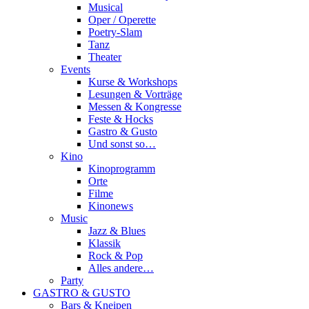
Musical
Oper / Operette
Poetry-Slam
Tanz
Theater
Events
Kurse & Workshops
Lesungen & Vorträge
Messen & Kongresse
Feste & Hocks
Gastro & Gusto
Und sonst so…
Kino
Kinoprogramm
Orte
Filme
Kinonews
Music
Jazz & Blues
Klassik
Rock & Pop
Alles andere…
Party
GASTRO & GUSTO
Bars & Kneipen