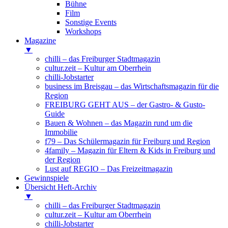
Bühne
Film
Sonstige Events
Workshops
Magazine
▼
chilli – das Freiburger Stadtmagazin
cultur.zeit – Kultur am Oberrhein
chilli-Jobstarter
business im Breisgau – das Wirtschaftsmagazin für die
Region
FREIBURG GEHT AUS – der Gastro- & Gusto-
Guide
Bauen & Wohnen – das Magazin rund um die
Immobilie
f79 – Das Schülermagazin für Freiburg und Region
4family – Magazin für Eltern & Kids in Freiburg und
der Region
Lust auf REGIO – Das Freizeitmagazin
Gewinnspiele
Übersicht Heft-Archiv
▼
chilli – das Freiburger Stadtmagazin
cultur.zeit – Kultur am Oberrhein
chilli-Jobstarter