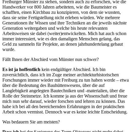
Freiburger Münster zu stehen, sondern auch zu erforschen, wie die
Handwerker vor 800 Jahren arbeiteten, wie die Baumeister es
schafften, einen Kirchbau zu konzipieren, von dem sie wussten,
dass sie seine Fertigstellung nicht
erleben würden. Wie mehrere
Ge
nerationen ihr Wissen und ihre Techniken an die jeweils nächste
Generation weitergaben und welche bis heute relevanten
Arbeitsweisen sie dabei (weiter)entwickelten. Mich
hat auch schon
immer interessiert, wie es den damaligen Menschen gelang, das
Geld zu sammeln für Projekte, an denen jahrhundertelang gebaut
wurde.
Fällt Ihnen der Abschied vom Münster nun schwer?
Es ist ja hoffentlich
kein endgültiger
Abschied. Ich bin
zuversichtlich,
dass ich im Zuge meiner architektur­
historischen
Forschungen immer wieder mit Freiburg zu tun haben werde – etwa
über die Bedeutung des Bauhüttenwesens, über die auf
Langlebigkeit angelegten Bautechniken und -materialien, über die
Rolle der Steinmetze. Ich komme ja aus der Wissenschaft und freue
mich nun sehr darauf, wieder
forschen und lehren zu können. Das
habe ich bei all den bereichernden Erfahrungen in der praktischen
Arbeit schon vermisst. Dennoch
war es keine leichte Entscheidung.
Was bedauern Sie am meisten?
Dass ich
bei der Sanierung des
Turm-Oktogons nicht mehr dabei