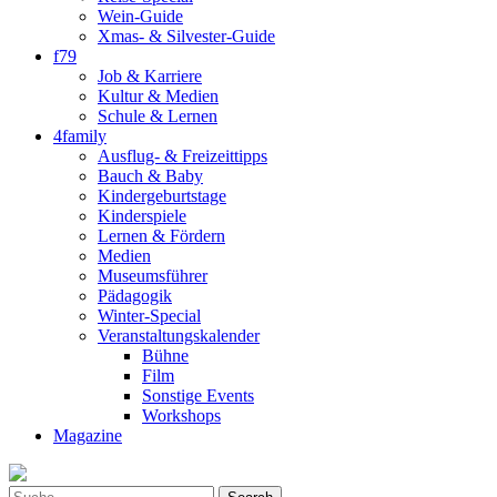
Wein-Guide
Xmas- & Silvester-Guide
f79
Job & Karriere
Kultur & Medien
Schule & Lernen
4family
Ausflug- & Freizeittipps
Bauch & Baby
Kindergeburtstage
Kinderspiele
Lernen & Fördern
Medien
Museumsführer
Pädagogik
Winter-Special
Veranstaltungskalender
Bühne
Film
Sonstige Events
Workshops
Magazine