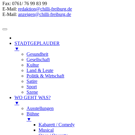
Fax: 0761/ 76 99 83 99
E-Mail:
redaktion@chilli-freiburg.de
E-Mail:
anzeigen@chilli-freiburg.de
STADTGEPLAUDER
▼
Gesundheit
Gesellschaft
Kultur
Land & Leute
Politik & Wirtschaft
Satire
Sport
Szene
WO GEHT WAS?
▼
Ausstellungen
Bühne
▼
Kabarett / Comedy
Musical