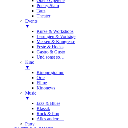
Oper / Operette
Poetry-Slam
Tanz
Theater
Events
▼
Kurse & Workshops
Lesungen & Vorträge
Messen & Kongresse
Feste & Hocks
Gastro & Gusto
Und sonst so…
Kino
▼
Kinoprogramm
Orte
Filme
Kinonews
Music
▼
Jazz & Blues
Klassik
Rock & Pop
Alles andere…
Party