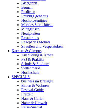
Biergärten
Brunch
Eisdielen
Freiburg geht aus
Hochprozentiges
Merkles Sterneküche
Mittagstisch
Neuigkeiten
Restaurants
Rezept des Monats
Straußen und Vesperstuben
Karriere & Campus
Ausbildung & Arbeit
FSJ & Praktika
Schule & Studium
Stellenmarkt
Hochschule
SPECIALS
business im Breisgau
Bauen & Wohnen
Festival-Guide
Freizeit
Haus & Garten
Natur & Umwelt
Reise-Special